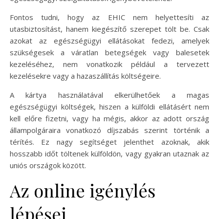
Fontos tudni, hogy az EHIC nem helyettesíti az
utasbiztosítást, hanem kiegészítő szerepet tölt be. Csak
azokat az egészségügyi ellátásokat fedezi, amelyek
szükségesek a váratlan betegségek vagy balesetek
kezeléséhez, nem vonatkozik például a tervezett
kezelésekre vagy a hazaszállítás költségeire.
A kártya használatával elkerülhetőek a magas
egészségügyi költségek, hiszen a külföldi ellátásért nem
kell előre fizetni, vagy ha mégis, akkor az adott ország
állampolgáraira vonatkozó díjszabás szerint történik a
térítés. Ez nagy segítséget jelenthet azoknak, akik
hosszabb időt töltenek külföldön, vagy gyakran utaznak az
uniós országok között.
Az online igénylés
lépései