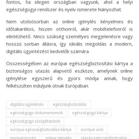
fontos, ha idegen országban vagyunk, ahol a helyi
egészségügyi rendszer és nyelv ismerete hiányozhat.
Nem utolsósorban az online igénylés kényelmes és
időtakarékos, hiszen otthonról, akár mobiltelefonról is
elintézhető. Nincs szükség személyes megjelenésre vagy
hosszú sorban állásra, így ideális megoldás a modern,
digitális ügyintézést kedvelők számára.
Összességében az európai egészségbiztosítási kártya a
biztonságos utazás alapvető eszköze, amelynek online
igénylése egyszerű és gyors módja annak, hogy
felkészülten induljunk útnak Európában.
digitális ügyintézés
egészségbiztosítás
egészségügyi dokumentumok
egészségügyi kártya
egészségügyi szolgáltatások
európai egészségbiztosítási kártya
európai unió
magyarország
online igénylés
utazás egészségbiztosítás