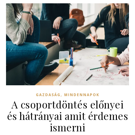
,
GAZDASÁG
MINDENNAPOK
A csoportdöntés előnyei
és hátrányai amit érdemes
ismerni