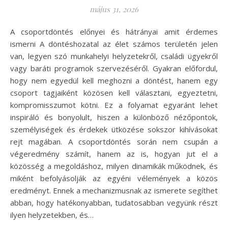
május 31, 2026
A csoportdöntés előnyei és hátrányai amit érdemes
ismerni A döntéshozatal az élet számos területén jelen
van, legyen szó munkahelyi helyzetekről, családi ügyekről
vagy baráti programok szervezéséről. Gyakran előfordul,
hogy nem egyedül kell meghozni a döntést, hanem egy
csoport tagjaiként közösen kell választani, egyeztetni,
kompromisszumot kötni. Ez a folyamat egyaránt lehet
inspiráló és bonyolult, hiszen a különböző nézőpontok,
személyiségek és érdekek ütközése sokszor kihívásokat
rejt magában. A csoportdöntés során nem csupán a
végeredmény számít, hanem az is, hogyan jut el a
közösség a megoldáshoz, milyen dinamikák működnek, és
miként befolyásolják az egyéni vélemények a közös
eredményt. Ennek a mechanizmusnak az ismerete segíthet
abban, hogy hatékonyabban, tudatosabban vegyünk részt
ilyen helyzetekben, és…