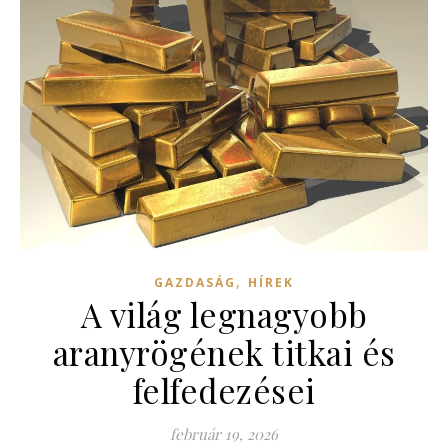
,
GAZDASÁG
HÍREK
A világ legnagyobb
aranyrögének titkai és
felfedezései
február 19, 2026