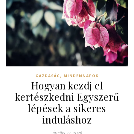
,
GAZDASÁG
MINDENNAPOK
Hogyan kezdj el
kertészkedni Egyszerű
lépések a sikeres
induláshoz
április 22, 2026