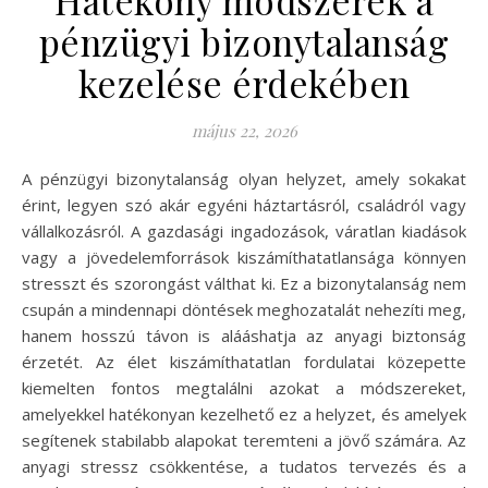
pénzügyi bizonytalanság
kezelése érdekében
május 22, 2026
A pénzügyi bizonytalanság olyan helyzet, amely sokakat
érint, legyen szó akár egyéni háztartásról, családról vagy
vállalkozásról. A gazdasági ingadozások, váratlan kiadások
vagy a jövedelemforrások kiszámíthatatlansága könnyen
stresszt és szorongást válthat ki. Ez a bizonytalanság nem
csupán a mindennapi döntések meghozatalát nehezíti meg,
hanem hosszú távon is alááshatja az anyagi biztonság
érzetét. Az élet kiszámíthatatlan fordulatai közepette
kiemelten fontos megtalálni azokat a módszereket,
amelyekkel hatékonyan kezelhető ez a helyzet, és amelyek
segítenek stabilabb alapokat teremteni a jövő számára. Az
anyagi stressz csökkentése, a tudatos tervezés és a