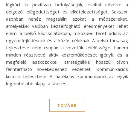
légkört is pozitívan befolyásolják, ezáltal növelve a
dolgozói elégedettséget és elkötelezettséget. Sokszor
azonban nehéz megtalálni azokat a módszereket,
amelyekkel valóban kézzelfogható eredményeket lehet
elérni a belső kapcsolatokban, miközben teret adunk az
egyéni fejlődésnek és a közös céloknak. A belső társaság
fejlesztése nem csupán a vezetők felelőssége, hanem
minden résztvevő aktív közreműködését igényli, és a
megfelelő eszközökkel, stratégiákkal hosszú távon
fenntartható növekedéshez vezethet. Kommunikációs
kultúra fejlesztése A hatékony kommunikáció az egyik
legfontosabb alapja a sikeres…
TOVÁBB