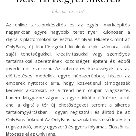
február 19, 2026
Az online tartalomkészítés és az egyéni márkaépítés
napjainkban egyre nagyobb teret nyer, különösen a
digitális platformokon keresztül. Az olyan felületek, mint az
OnlyFans, új lehetőségeket kínálnak azok számára, akik
saját tehetségükkel, kreativitásukkal vagy személyes
tartalmaikkal szeretnének közönséget építeni és ebből
jövedelmet szerezni. Az internetes közösségek és az
előfizetéses modellek egyre népszerűbbek, hiszen az
emberek nyitottak arra, hogy közvetlenül támogassák
kedvenc alkotóikat. Ez a trend nem csupán világszerte,
hanem Magyarországon is egyre inkább előtérbe kerül,
ahol a digitális tér új lehetőségeket teremt a sikeres
tartalomgyártásban. Hogyan regisztrálj és állítsd be az
OnlyFans fiókodat Az OnlyFans használatának első lépése a
regisztráció, amely egyszerű és gyors folyamat. Először is,
látogass el az OnlyFans…