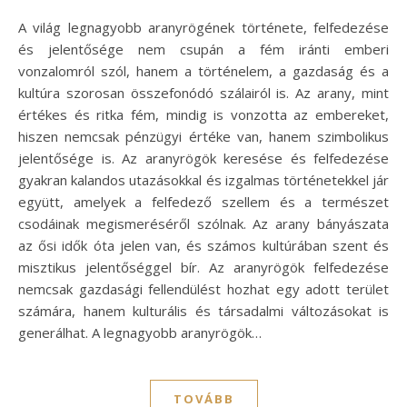
A világ legnagyobb aranyrögének története, felfedezése
és jelentősége nem csupán a fém iránti emberi
vonzalomról szól, hanem a történelem, a gazdaság és a
kultúra szorosan összefonódó szálairól is. Az arany, mint
értékes és ritka fém, mindig is vonzotta az embereket,
hiszen nemcsak pénzügyi értéke van, hanem szimbolikus
jelentősége is. Az aranyrögök keresése és felfedezése
gyakran kalandos utazásokkal és izgalmas történetekkel jár
együtt, amelyek a felfedező szellem és a természet
csodáinak megismeréséről szólnak. Az arany bányászata
az ősi idők óta jelen van, és számos kultúrában szent és
misztikus jelentőséggel bír. Az aranyrögök felfedezése
nemcsak gazdasági fellendülést hozhat egy adott terület
számára, hanem kulturális és társadalmi változásokat is
generálhat. A legnagyobb aranyrögök…
TOVÁBB