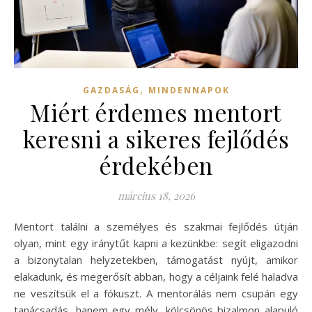
,
GAZDASÁG
MINDENNAPOK
Miért érdemes mentort
keresni a sikeres fejlődés
érdekében
március 18, 2026
Mentort találni a személyes és szakmai fejlődés útján
olyan, mint egy iránytűt kapni a kezünkbe: segít eligazodni
a bizonytalan helyzetekben, támogatást nyújt, amikor
elakadunk, és megerősít abban, hogy a céljaink felé haladva
ne veszítsük el a fókuszt. A mentorálás nem csupán egy
tanácsadás, hanem egy mély, kölcsönös bizalmon alapuló