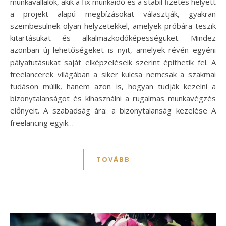
munkavállalók, akik a fix munkaidő és a stabil fizetés helyett
a projekt alapú megbízásokat választják, gyakran
szembesülnek olyan helyzetekkel, amelyek próbára teszik
kitartásukat és alkalmazkodóképességüket. Mindez
azonban új lehetőségeket is nyit, amelyek révén egyéni
pályafutásukat saját elképzeléseik szerint építhetik fel. A
freelancerek világában a siker kulcsa nemcsak a szakmai
tudáson múlik, hanem azon is, hogyan tudják kezelni a
bizonytalanságot és kihasználni a rugalmas munkavégzés
előnyeit. A szabadság ára: a bizonytalanság kezelése A
freelancing egyik…
TOVÁBB