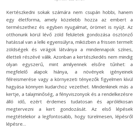
Kertészkedni sokak számára nem csupán hobbi, hanem
egy életforma, amely közelebb hozza az embert a
természethez és egyben nyugalmat, örömet is nyújt. Az
otthonunk körül lévő zöld felületek gondozása ösztönző
hatással van a lelki egyensúlyra, miközben a frissen termelt
zöldségek és virágok látványa a mindennapok színes,
életteli részévé válik. Azonban a kertészkedés nem mindig
olyan egyszerű, mint amilyennek elsőre tűnhet: a
megfelelő alapok hiánya, a növények igényeinek
félreismerése vagy a környezeti tényezők figyelmen kívül
hagyása könnyen kudarchoz vezethet. Mindenkinek más a
kertje, a talajminőség, a fényviszonyok és a rendelkezésre
álló idő, ezért érdemes tudatosan és aprólékosan
megtervezni a kert gondozását. Az első lépések
megtételekor a legfontosabb, hogy türelmesen, lépésről
lépésre…