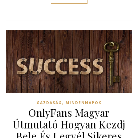
,
GAZDASÁG
MINDENNAPOK
OnlyFans Magyar
Útmutató Hogyan Kezdj
Bele És Legyél Sikeres