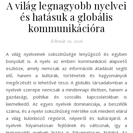
A világ legnagyobb nyelvei
és hatásuk a globális
kommunikációra
február 19, 2026
A világ nyelveinek sokszínűsége lenyűgöző és egyben
bonyolult is. A nyelv az emberi kommunikáció alapvető
eszköze, amely nemcsak az információk átadását segíti
elő, hanem a kultúrák, történetek és hagyományok
megőrzését is lehetővé teszi. A globális társadalomban a
nyelvek szerepe nemcsak a mindennapi életben, hanem a
gazdasági, politikai és szociális kapcsolatokban is
kiemelkedő. Az egyes nyelvek dominanciája, a beszélők
száma, és a nyelvi sokszínűség mértéke sok mindent elárul
a világ különböző régióiról, népeiről és kultúrájáról. A
nyelvek folyamatosan fejlődnek és változnak, így a
legnagyobb nyelvek listája is folyamatosan átalakul. Az