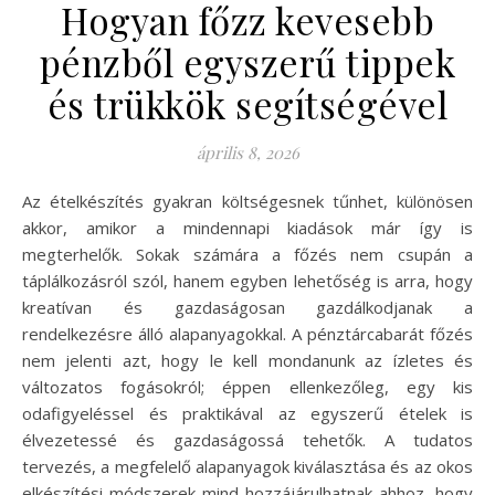
Hogyan főzz kevesebb
pénzből egyszerű tippek
és trükkök segítségével
április 8, 2026
Az ételkészítés gyakran költségesnek tűnhet, különösen
akkor, amikor a mindennapi kiadások már így is
megterhelők. Sokak számára a főzés nem csupán a
táplálkozásról szól, hanem egyben lehetőség is arra, hogy
kreatívan és gazdaságosan gazdálkodjanak a
rendelkezésre álló alapanyagokkal. A pénztárcabarát főzés
nem jelenti azt, hogy le kell mondanunk az ízletes és
változatos fogásokról; éppen ellenkezőleg, egy kis
odafigyeléssel és praktikával az egyszerű ételek is
élvezetessé és gazdaságossá tehetők. A tudatos
tervezés, a megfelelő alapanyagok kiválasztása és az okos
elkészítési módszerek mind hozzájárulhatnak ahhoz, hogy