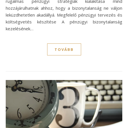
rugalmas pénzügyi stratégiák kialakítása mind
hozzájárulhatnak ahhoz, hogy a bizonytalanság ne váljon
leküzdhetetlen akadállyá. Megfelelő pénzügyi tervezés és
költségvetés készítése A pénzügyi bizonytalanság
kezelésének…
TOVÁBB