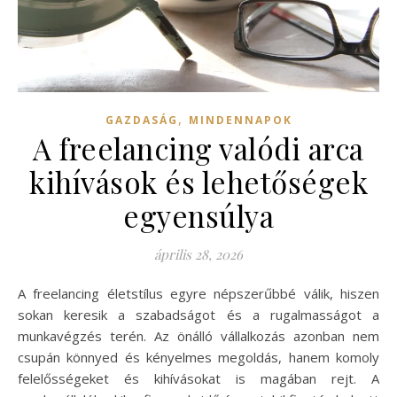
,
GAZDASÁG
MINDENNAPOK
A freelancing valódi arca
kihívások és lehetőségek
egyensúlya
április 28, 2026
A freelancing életstílus egyre népszerűbbé válik, hiszen
sokan keresik a szabadságot és a rugalmasságot a
munkavégzés terén. Az önálló vállalkozás azonban nem
csupán könnyed és kényelmes megoldás, hanem komoly
felelősségeket és kihívásokat is magában rejt. A