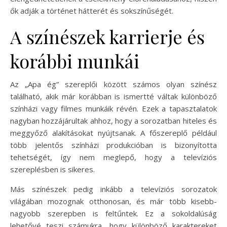
ők adják a történet hátterét és sokszínűségét.
A színészek karrierje és
korábbi munkái
Az „Apa ég” szereplői között számos olyan színész
található, akik már korábban is ismertté váltak különböző
színházi vagy filmes munkáik révén. Ezek a tapasztalatok
nagyban hozzájárultak ahhoz, hogy a sorozatban hiteles és
meggyőző alakításokat nyújtsanak. A főszereplő például
több jelentős színházi produkcióban is bizonyította
tehetségét, így nem meglepő, hogy a televíziós
szereplésben is sikeres.
Más színészek pedig inkább a televíziós sorozatok
világában mozognak otthonosan, és már több kisebb-
nagyobb szerepben is feltűntek. Ez a sokoldalúság
lehetővé teszi számukra, hogy különböző karaktereket