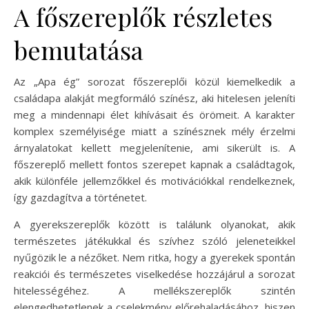
A főszereplők részletes
bemutatása
Az „Apa ég” sorozat főszereplői közül kiemelkedik a
családapa alakját megformáló színész, aki hitelesen jeleníti
meg a mindennapi élet kihívásait és örömeit. A karakter
komplex személyisége miatt a színésznek mély érzelmi
árnyalatokat kellett megjelenítenie, ami sikerült is. A
főszereplő mellett fontos szerepet kapnak a családtagok,
akik különféle jellemzőkkel és motivációkkal rendelkeznek,
így gazdagítva a történetet.
A gyerekszereplők között is találunk olyanokat, akik
természetes játékukkal és szívhez szóló jeleneteikkel
nyűgözik le a nézőket. Nem ritka, hogy a gyerekek spontán
reakciói és természetes viselkedése hozzájárul a sorozat
hitelességéhez. A mellékszereplők szintén
elengedhetetlenek a cselekmény előrehaladásához, hiszen