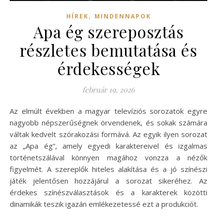
,
HÍREK
MINDENNAPOK
Apa ég szereposztás
részletes bemutatása és
érdekességek
február 19, 2026
Az elmúlt években a magyar televíziós sorozatok egyre
nagyobb népszerűségnek örvendenek, és sokak számára
váltak kedvelt szórakozási formává. Az egyik ilyen sorozat
az „Apa ég”, amely egyedi karaktereivel és izgalmas
történetszálával könnyen magához vonzza a nézők
figyelmét. A szereplők hiteles alakítása és a jó színészi
játék jelentősen hozzájárul a sorozat sikeréhez. Az
érdekes színészválasztások és a karakterek közötti
dinamikák teszik igazán emlékezetessé ezt a produkciót.