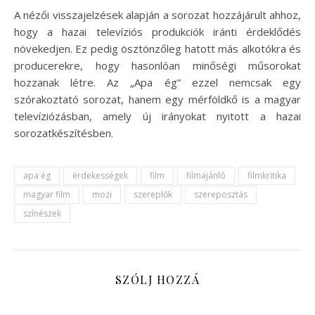
A nézői visszajelzések alapján a sorozat hozzájárult ahhoz,
hogy a hazai televíziós produkciók iránti érdeklődés
növekedjen. Ez pedig ösztönzőleg hatott más alkotókra és
producerekre, hogy hasonlóan minőségi műsorokat
hozzanak létre. Az „Apa ég” ezzel nemcsak egy
szórakoztató sorozat, hanem egy mérföldkő is a magyar
televíziózásban, amely új irányokat nyitott a hazai
sorozatkészítésben.
apa ég
érdekességek
film
filmajánló
filmkritika
magyar film
mozi
szereplők
szereposztás
színészek
SZÓLJ HOZZÁ