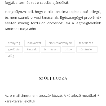
fogják a természet e csodás ajándékát.
Hangsúlyozni kell, hogy e cikk tartalma tájékoztató jellegű,
és nem számít orvosi tanácsnak. Egészségügyi problémák
esetén mindig forduljon orvoshoz, aki a legmegfelelőbb
tanácsot tudja adni.
aranyrög
bányászat
értékes ásványok
felfedezés
geológia
kincsek
természet
titkok
történelem
világ
SZÓLJ HOZZÁ
Az e-mail címet nem tesszük közzé.
A kötelező mezőket
*
karakterrel jelöltük