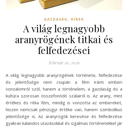
,
GAZDASÁG
HÍREK
A világ legnagyobb
aranyrögének titkai és
felfedezései
február 19, 2026
A világ legnagyobb aranyrögének története, felfedezése
és jelentősége nem csupán a fém iránti emberi
vonzalomról szól, hanem a történelem, a gazdaság és a
kultúra szorosan összefonódó szálairól is. Az arany, mint
értékes és ritka fém, mindig is vonzotta az embereket,
hiszen nemcsak pénzügyi értéke van, hanem szimbolikus
jelentősége is. Az aranyrögök keresése és felfedezése
gyakran kalandos utazásokkal és izgalmas történetekkel jár