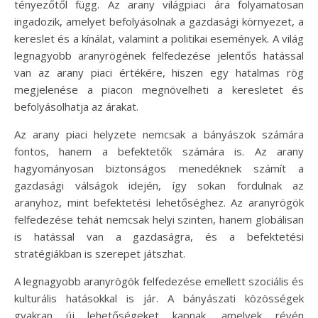
tényezőtől függ. Az arany világpiaci ára folyamatosan
ingadozik, amelyet befolyásolnak a gazdasági környezet, a
kereslet és a kínálat, valamint a politikai események. A világ
legnagyobb aranyrögének felfedezése jelentős hatással
van az arany piaci értékére, hiszen egy hatalmas rög
megjelenése a piacon megnövelheti a keresletet és
befolyásolhatja az árakat.
Az arany piaci helyzete nemcsak a bányászok számára
fontos, hanem a befektetők számára is. Az arany
hagyományosan biztonságos menedéknek számít a
gazdasági válságok idején, így sokan fordulnak az
aranyhoz, mint befektetési lehetőséghez. Az aranyrögök
felfedezése tehát nemcsak helyi szinten, hanem globálisan
is hatással van a gazdaságra, és a befektetési
stratégiákban is szerepet játszhat.
A legnagyobb aranyrögök felfedezése emellett szociális és
kulturális hatásokkal is jár. A bányászati közösségek
gyakran új lehetőségeket kapnak, amelyek révén