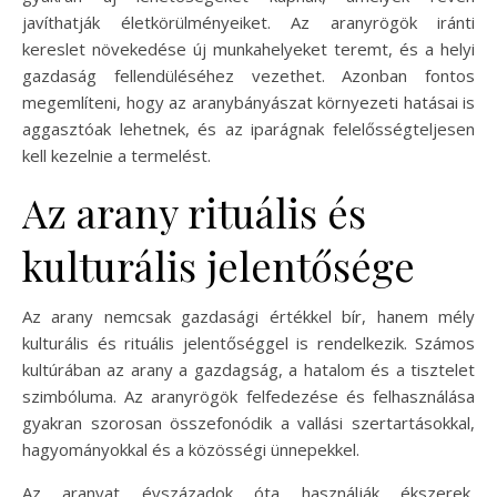
javíthatják életkörülményeiket. Az aranyrögök iránti
kereslet növekedése új munkahelyeket teremt, és a helyi
gazdaság fellendüléséhez vezethet. Azonban fontos
megemlíteni, hogy az aranybányászat környezeti hatásai is
aggasztóak lehetnek, és az iparágnak felelősségteljesen
kell kezelnie a termelést.
Az arany rituális és
kulturális jelentősége
Az arany nemcsak gazdasági értékkel bír, hanem mély
kulturális és rituális jelentőséggel is rendelkezik. Számos
kultúrában az arany a gazdagság, a hatalom és a tisztelet
szimbóluma. Az aranyrögök felfedezése és felhasználása
gyakran szorosan összefonódik a vallási szertartásokkal,
hagyományokkal és a közösségi ünnepekkel.
Az aranyat évszázadok óta használják ékszerek,