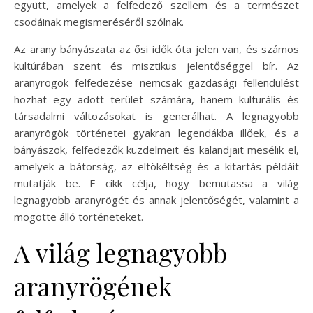
együtt, amelyek a felfedező szellem és a természet
csodáinak megismeréséről szólnak.
Az arany bányászata az ősi idők óta jelen van, és számos
kultúrában szent és misztikus jelentőséggel bír. Az
aranyrögök felfedezése nemcsak gazdasági fellendülést
hozhat egy adott terület számára, hanem kulturális és
társadalmi változásokat is generálhat. A legnagyobb
aranyrögök történetei gyakran legendákba illőek, és a
bányászok, felfedezők küzdelmeit és kalandjait mesélik el,
amelyek a bátorság, az eltökéltség és a kitartás példáit
mutatják be. E cikk célja, hogy bemutassa a világ
legnagyobb aranyrögét és annak jelentőségét, valamint a
mögötte álló történeteket.
A világ legnagyobb
aranyrögének