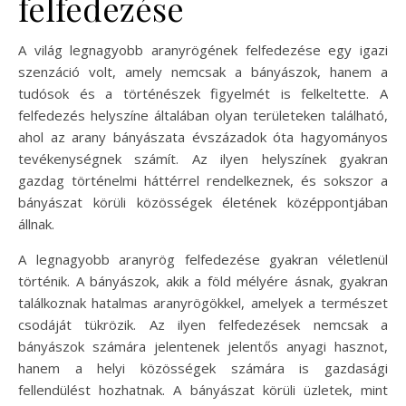
felfedezése
A világ legnagyobb aranyrögének felfedezése egy igazi
szenzáció volt, amely nemcsak a bányászok, hanem a
tudósok és a történészek figyelmét is felkeltette. A
felfedezés helyszíne általában olyan területeken található,
ahol az arany bányászata évszázadok óta hagyományos
tevékenységnek számít. Az ilyen helyszínek gyakran
gazdag történelmi háttérrel rendelkeznek, és sokszor a
bányászat körüli közösségek életének középpontjában
állnak.
A legnagyobb aranyrög felfedezése gyakran véletlenül
történik. A bányászok, akik a föld mélyére ásnak, gyakran
találkoznak hatalmas aranyrögökkel, amelyek a természet
csodáját tükrözik. Az ilyen felfedezések nemcsak a
bányászok számára jelentenek jelentős anyagi hasznot,
hanem a helyi közösségek számára is gazdasági
fellendülést hozhatnak. A bányászat körüli üzletek, mint