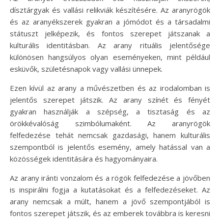
dísztárgyak és vallási relikviák készítésére. Az aranyrögök
és az aranyékszerek gyakran a jómódot és a társadalmi
státuszt jelképezik, és fontos szerepet játszanak a
kulturális identitásban. Az arany rituális jelentősége
különösen hangsúlyos olyan eseményeken, mint például
esküvők, születésnapok vagy vallási ünnepek.
Ezen kívül az arany a művészetben és az irodalomban is
jelentős szerepet játszik. Az arany színét és fényét
gyakran használják a szépség, a tisztaság és az
örökkévalóság szimbólumaként. Az aranyrögök
felfedezése tehát nemcsak gazdasági, hanem kulturális
szempontból is jelentős esemény, amely hatással van a
közösségek identitására és hagyományaira.
Az arany iránti vonzalom és a rögök felfedezése a jövőben
is inspirálni fogja a kutatásokat és a felfedezéseket. Az
arany nemcsak a múlt, hanem a jövő szempontjából is
fontos szerepet játszik, és az emberek továbbra is keresni