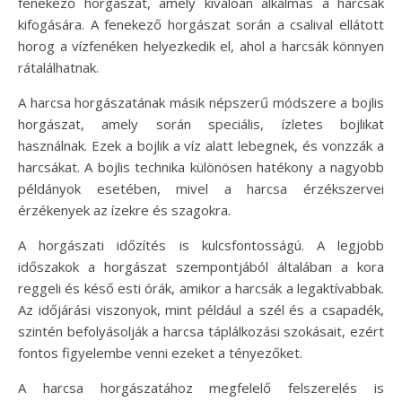
fenekező horgászat, amely kiválóan alkalmas a harcsák
kifogására. A fenekező horgászat során a csalival ellátott
horog a vízfenéken helyezkedik el, ahol a harcsák könnyen
rátalálhatnak.
A harcsa horgászatának másik népszerű módszere a bojlis
horgászat, amely során speciális, ízletes bojlikat
használnak. Ezek a bojlik a víz alatt lebegnek, és vonzzák a
harcsákat. A bojlis technika különösen hatékony a nagyobb
példányok esetében, mivel a harcsa érzékszervei
érzékenyek az ízekre és szagokra.
A horgászati időzítés is kulcsfontosságú. A legjobb
időszakok a horgászat szempontjából általában a kora
reggeli és késő esti órák, amikor a harcsák a legaktívabbak.
Az időjárási viszonyok, mint például a szél és a csapadék,
szintén befolyásolják a harcsa táplálkozási szokásait, ezért
fontos figyelembe venni ezeket a tényezőket.
A harcsa horgászatához megfelelő felszerelés is