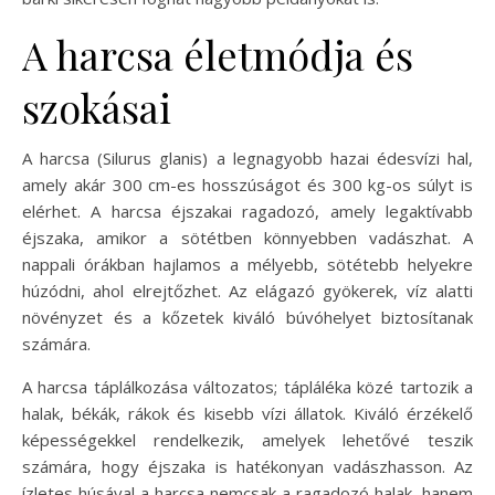
A harcsa életmódja és
szokásai
A harcsa (Silurus glanis) a legnagyobb hazai édesvízi hal,
amely akár 300 cm-es hosszúságot és 300 kg-os súlyt is
elérhet. A harcsa éjszakai ragadozó, amely legaktívabb
éjszaka, amikor a sötétben könnyebben vadászhat. A
nappali órákban hajlamos a mélyebb, sötétebb helyekre
húzódni, ahol elrejtőzhet. Az elágazó gyökerek, víz alatti
növényzet és a kőzetek kiváló búvóhelyet biztosítanak
számára.
A harcsa táplálkozása változatos; tápláléka közé tartozik a
halak, békák, rákok és kisebb vízi állatok. Kiváló érzékelő
képességekkel rendelkezik, amelyek lehetővé teszik
számára, hogy éjszaka is hatékonyan vadászhasson. Az
ízletes húsával a harcsa nemcsak a ragadozó halak, hanem