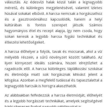
választás. Az édesvízi halak közül talán a legnagyobb
méretű, és különleges megjelenésével, valamint ízletes
húsával sokakat elbűvöl. A harcsa nemcsak a horgászathoz
és a gasztronómiához kapcsolódik, hanem a helyi
kultúrában is fontos szerepet játszik. Számos
hagyományos étel és recept alapja, így nem csoda, hogy
sokan keresik a legjobb harcsa fogási technikákat és
étkezési lehetőségeket.
A harcsa élőhelyei a folyók, tavak és mocsarak, ahol a víz
mélyebb részein, a sűrű növényzet között található. Az
ilyen környezet ideális számára, hiszen elrejtőzhet a
ragadozók elől. A harcsa különleges táplálkozási szokásai
és életmódja miatt sok horgásznak kihívást jelent a
kifogása. Azonban a megfelelő tudással és tapasztalattal a
legnagyobb harcsák is horogra akaszthatók.
Az alábbiakban felfedezzük a harcsa életmódját, élőhelyét
és a legjobb horgászati technikákat, amelyek segítségével
bárki sikeresen foghat nagyobb példányokat is.