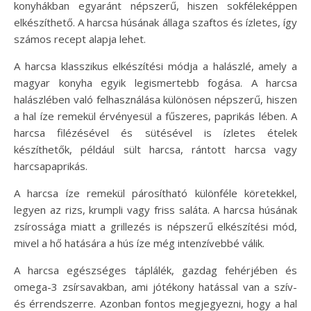
konyhákban egyaránt népszerű, hiszen sokféleképpen
elkészíthető. A harcsa húsának állaga szaftos és ízletes, így
számos recept alapja lehet.
A harcsa klasszikus elkészítési módja a halászlé, amely a
magyar konyha egyik legismertebb fogása. A harcsa
halászlében való felhasználása különösen népszerű, hiszen
a hal íze remekül érvényesül a fűszeres, paprikás lében. A
harcsa filézésével és sütésével is ízletes ételek
készíthetők, például sült harcsa, rántott harcsa vagy
harcsapaprikás.
A harcsa íze remekül párosítható különféle köretekkel,
legyen az rizs, krumpli vagy friss saláta. A harcsa húsának
zsírossága miatt a grillezés is népszerű elkészítési mód,
mivel a hő hatására a hús íze még intenzívebbé válik.
A harcsa egészséges táplálék, gazdag fehérjében és
omega-3 zsírsavakban, ami jótékony hatással van a szív-
és érrendszerre. Azonban fontos megjegyezni, hogy a hal