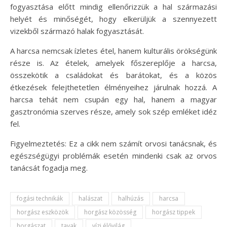
fogyasztása előtt mindig ellenőrizzük a hal származási
helyét és minőségét, hogy elkerüljük a szennyezett
vizekből származó halak fogyasztását.
A harcsa nemcsak ízletes étel, hanem kulturális örökségünk
része is. Az ételek, amelyek főszereplője a harcsa,
összekötik a családokat és barátokat, és a közös
étkezések felejthetetlen élményeihez járulnak hozzá. A
harcsa tehát nem csupán egy hal, hanem a magyar
gasztronómia szerves része, amely sok szép emléket idéz
fel.
Figyelmeztetés: Ez a cikk nem számít orvosi tanácsnak, és
egészségügyi problémák esetén mindenki csak az orvos
tanácsát fogadja meg.
fogási technikák
halászat
halhúzás
harcsa
horgász eszközök
horgász közösség
horgász tippek
horgászat
tavak
vízi élővilág