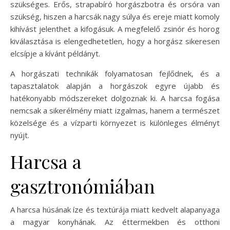
szükséges. Erős, strapabíró horgászbotra és orsóra van
szükség, hiszen a harcsák nagy súlya és ereje miatt komoly
kihívást jelenthet a kifogásuk. A megfelelő zsinór és horog
kiválasztása is elengedhetetlen, hogy a horgász sikeresen
elcsípje a kívánt példányt.
A horgászati technikák folyamatosan fejlődnek, és a
tapasztalatok alapján a horgászok egyre újabb és
hatékonyabb módszereket dolgoznak ki. A harcsa fogása
nemcsak a sikerélmény miatt izgalmas, hanem a természet
közelsége és a vízparti környezet is különleges élményt
nyújt.
Harcsa a
gasztronómiában
A harcsa húsának íze és textúrája miatt kedvelt alapanyaga
a magyar konyhának. Az éttermekben és otthoni