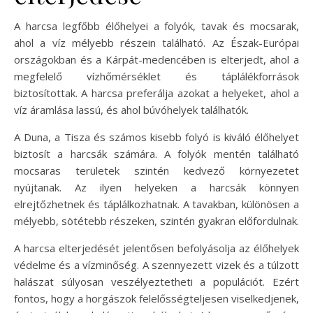
A harcsa legfőbb élőhelyei a folyók, tavak és mocsarak,
ahol a víz mélyebb részein található. Az Észak-Európai
országokban és a Kárpát-medencében is elterjedt, ahol a
megfelelő vízhőmérséklet és táplálékforrások
biztosítottak. A harcsa preferálja azokat a helyeket, ahol a
víz áramlása lassú, és ahol búvóhelyek találhatók.
A Duna, a Tisza és számos kisebb folyó is kiváló élőhelyet
biztosít a harcsák számára. A folyók mentén található
mocsaras területek szintén kedvező környezetet
nyújtanak. Az ilyen helyeken a harcsák könnyen
elrejtőzhetnek és táplálkozhatnak. A tavakban, különösen a
mélyebb, sötétebb részeken, szintén gyakran előfordulnak.
A harcsa elterjedését jelentősen befolyásolja az élőhelyek
védelme és a vízminőség. A szennyezett vizek és a túlzott
halászat súlyosan veszélyeztetheti a populációt. Ezért
fontos, hogy a horgászok felelősségteljesen viselkedjenek,