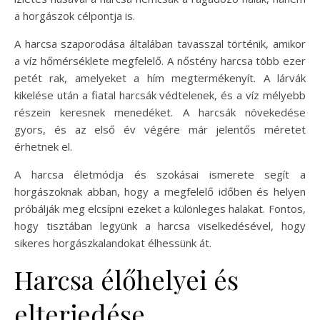
a horgászok célpontja is.
A harcsa szaporodása általában tavasszal történik, amikor
a víz hőmérséklete megfelelő. A nőstény harcsa több ezer
petét rak, amelyeket a hím megtermékenyít. A lárvák
kikelése után a fiatal harcsák védtelenek, és a víz mélyebb
részein keresnek menedéket. A harcsák növekedése
gyors, és az első év végére már jelentős méretet
érhetnek el.
A harcsa életmódja és szokásai ismerete segít a
horgászoknak abban, hogy a megfelelő időben és helyen
próbálják meg elcsípni ezeket a különleges halakat. Fontos,
hogy tisztában legyünk a harcsa viselkedésével, hogy
sikeres horgászkalandokat élhessünk át.
Harcsa élőhelyei és
elterjedése