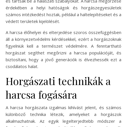
és tartsák be a halászati szabályokat. A harcsa megőrzése
érdekében a helyi hatóságok és horgászegyesületek
számos intézkedést hoztak, például a haltelepítéseket és a
védett területek kijelölését.
A harcsa élőhelyei és elterjedése szoros összefüggésben
áll a környezetvédelmi kérdésekkel, ezért a horgászoknak
figyelniük kell a természet védelmére. A fenntartható
horgászat segíthet megőrizni a harcsa populációját, és
biztosítani, hogy a jövő generációk is élvezhessék ezt a
csodálatos halat.
Horgászati technikák a
harcsa fogására
A harcsa horgászata izgalmas kihívást jelent, és számos
különböző technika létezik, amelyeket a horgászok
alkalmazhatnak. Az egyik legelterjedtebb módszer a