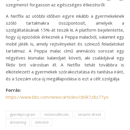
szegmenst forgasson az egészséges étkezésről.
A Netflix az utóbbi időben egyre inkább a gyermekeknek
szóló tartalmakra összpontosít, amelyek a
szolgáltatásának 15%-át teszik ki. A platform bejelentette,
hogy új epizódok érkeznek a Peppa malacból, valamint egy
mobil játék is, amely rejtvényeket és színező feladatokat
tartalmaz. A Peppa malac című animációs sorozat egy
négyéves kismalac kalandjait követi, aki családjával egy
fiktív brit városban él. A Netflix tehát továbbra is
elkötelezett a gyermekek szórakoztatása és tanítása iránt,
és a Szezám utca új megállapodása is ezt a célt szolgálja.
Forrás:
https://www.bbc.com/news/articles/c80k7z8z77yo
gyerekprogram
műsorváltozás
sesame street
streaming
televízió