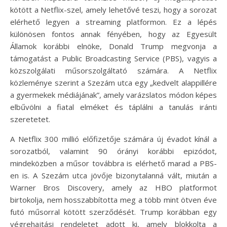
kötött a Netflix-szel, amely lehetővé teszi, hogy a sorozat
elérhető legyen a streaming platformon. Ez a lépés
különösen fontos annak fényében, hogy az Egyesült
Államok korábbi elnöke, Donald Trump megvonja a
támogatást a Public Broadcasting Service (PBS), vagyis a
közszolgálati műsorszolgáltató számára. A Netflix
közleménye szerint a Szezám utca egy „kedvelt alappillére
a gyermekek médiájának”, amely varázslatos módon képes
elbűvölni a fiatal elméket és táplálni a tanulás iránti
szeretetet.
A Netflix 300 millió előfizetője számára új évadot kínál a
sorozatból, valamint 90 órányi korábbi epizódot,
mindeközben a műsor továbbra is elérhető marad a PBS-
en is. A Szezám utca jövője bizonytalanná vált, miután a
Warner Bros Discovery, amely az HBO platformot
birtokolja, nem hosszabbította meg a több mint ötven éve
futó műsorral kötött szerződését. Trump korábban egy
végrehajtási rendeletet adott ki, amely blokkolta a