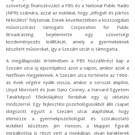
szövetségi finanszírozást a PBS és a National Public Radio
(NPR) számára, azzal az indokkal, hogy „elfogult és pártos
hírközlést” folytatnak. Ennek következtében a közszolgálati
műsorszórást támogató Corporation for Public
Broadcasting bejelentette egy szövetségi
kezdeményezés leállítását, amely a gyermekeknek
készített műsorokat, így a Szezám utcát is támogatta.
A megállapodás értelmében a PBS hozzáférést kap a
Szezám utca új epizódjaihoz azon a napon, amikor azok a
Netflixen megjelennek. A Szezám utca története az 1960-
as évek végére nyúlik vissza, amikor a sorozat alapítói,
Lloyd Morrisett és Joan Ganz Cooney, a Harvard Egyetem
Tanárképző Főiskolájához fordultak egy új oktatási
módszerrel. Egy fejlesztési pszichológusokból álló csapat
dolgozott együtt a Szezám utcai alapítókkal, hogy
elemezze a gyermekpszichológiát és szórakoztató
leckéket készítsen. Jim Henson, a Muppet figurák
megalkotója is részt vett a munkában, olyan karakterek