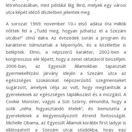
létrehozásában, mint például Big Bird, melyek egy városi
utca képét idéző díszletben jelentek meg.
A sorozat 1969. november 10-i első adása óta milliók
nőttek fel a „Tudd meg, hogyan juthatsz el a Szezám
utcába?” című dalra. Az évtizedek során a program és
karakterei túlmutattak a képernyőn, és a közéletbe is
beléptek. Elmo, a népszerű karakter, 2002-ben a
kongresszus elé lépett, hogy a zenei oktatásról beszéljen.
2006-ban, az Egyesült Államokban tapasztalt
gyermekelhízási járvány idején a Szezám utca az
egészséges szokásokat népszerűsítő szegmenseket
sugárzott, amelyek célja az volt, hogy megtanítsák a
gyerekeknek az egészséges táplálkozást és a mozgást. A
Cookie Monster, vagyis a Süti Szörny, elmondta, hogy a
sütik „néha fogyasztandó ételek”, és bemutatta a
gyerekeknek a kiegyensúlyozott étrend fontosságát.
Michelle Obama, az Egyesült Államok korábbi first ladyje is
ellátogatott a Szezám utcai stúdiókba, hogy egy