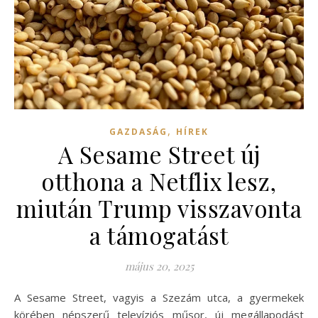
,
GAZDASÁG
HÍREK
A Sesame Street új
otthona a Netflix lesz,
miután Trump visszavonta
a támogatást
május 20, 2025
A Sesame Street, vagyis a Szezám utca, a gyermekek
körében népszerű televíziós műsor, új megállapodást