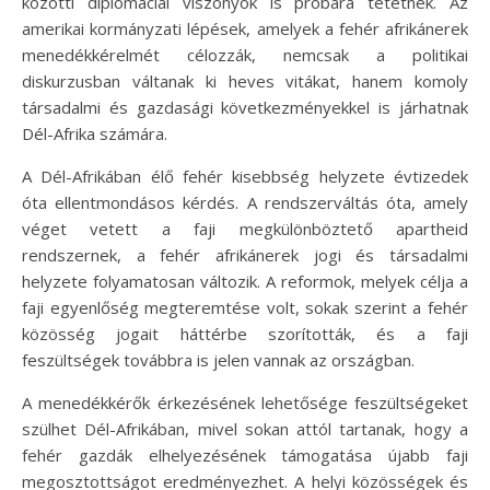
közötti diplomáciai viszonyok is próbára tétetnek. Az
amerikai kormányzati lépések, amelyek a fehér afrikánerek
menedékkérelmét célozzák, nemcsak a politikai
diskurzusban váltanak ki heves vitákat, hanem komoly
társadalmi és gazdasági következményekkel is járhatnak
Dél-Afrika számára.
A Dél-Afrikában élő fehér kisebbség helyzete évtizedek
óta ellentmondásos kérdés. A rendszerváltás óta, amely
véget vetett a faji megkülönböztető apartheid
rendszernek, a fehér afrikánerek jogi és társadalmi
helyzete folyamatosan változik. A reformok, melyek célja a
faji egyenlőség megteremtése volt, sokak szerint a fehér
közösség jogait háttérbe szorították, és a faji
feszültségek továbbra is jelen vannak az országban.
A menedékkérők érkezésének lehetősége feszültségeket
szülhet Dél-Afrikában, mivel sokan attól tartanak, hogy a
fehér gazdák elhelyezésének támogatása újabb faji
megosztottságot eredményezhet. A helyi közösségek és