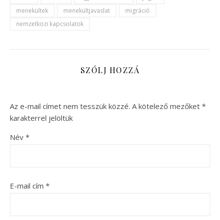
menekültek
menekültjavaslat
migráció
nemzetközi kapcsolatok
SZÓLJ HOZZÁ
Az e-mail címet nem tesszük közzé.
A kötelező mezőket
*
karakterrel jelöltük
Név
*
E-mail cím
*