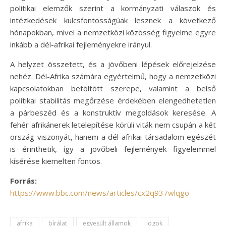
politikai elemzők szerint a kormányzati válaszok és
intézkedések kulcsfontosságúak lesznek a következő
hónapokban, mivel a nemzetközi közösség figyelme egyre
inkább a dél-afrikai fejleményekre irányul.
A helyzet összetett, és a jövőbeni lépések előrejelzése
nehéz. Dél-Afrika számára egyértelmű, hogy a nemzetközi
kapcsolatokban betöltött szerepe, valamint a belső
politikai stabilitás megőrzése érdekében elengedhetetlen
a párbeszéd és a konstruktív megoldások keresése. A
fehér afrikánerek letelepítése körüli viták nem csupán a két
ország viszonyát, hanem a dél-afrikai társadalom egészét
is érinthetik, így a jövőbeli fejlemények figyelemmel
kísérése kiemelten fontos.
Forrás:
https://www.bbc.com/news/articles/cx2q937wlqgo
afrika
bírálat
egyesült államok
jogok