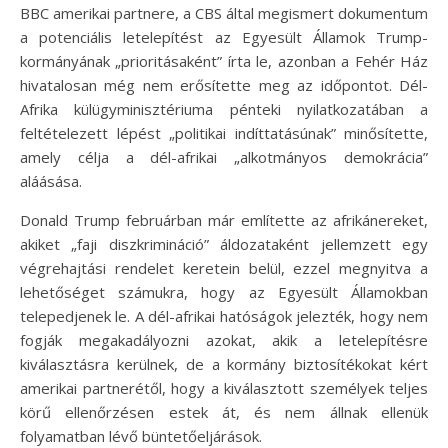
BBC amerikai partnere, a CBS által megismert dokumentum
a potenciális letelepítést az Egyesült Államok Trump-
kormányának „prioritásaként” írta le, azonban a Fehér Ház
hivatalosan még nem erősítette meg az időpontot. Dél-
Afrika külügyminisztériuma pénteki nyilatkozatában a
feltételezett lépést „politikai indíttatásúnak” minősítette,
amely célja a dél-afrikai „alkotmányos demokrácia”
aláásása.
Donald Trump februárban már említette az afrikánereket,
akiket „faji diszkrimináció” áldozataként jellemzett egy
végrehajtási rendelet keretein belül, ezzel megnyitva a
lehetőséget számukra, hogy az Egyesült Államokban
telepedjenek le. A dél-afrikai hatóságok jelezték, hogy nem
fogják megakadályozni azokat, akik a letelepítésre
kiválasztásra kerülnek, de a kormány biztosítékokat kért
amerikai partnerétől, hogy a kiválasztott személyek teljes
körű ellenőrzésen estek át, és nem állnak ellenük
folyamatban lévő büntetőeljárások.