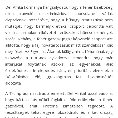
Dél-Afrika kormánya hangsúlyozta, hogy a fehér kisebbség
ellen irányuló diszkriminációval kapcsolatos vádak
alaptalanok, hozzátéve, hogy a bűnügyi statisztikák nem
mutatják, hogy bármelyik etnikai csoport célponttá vált
volna a farmokon elkövetett erőszakos bűncselekmények
során. Néhány, a fehér gazdák jogait képviselő csoport azt
állította, hogy a faji hovatartozásuk miatt szándékosan ölik
meg őket. Az Egyesült Államok külügyminisztériumának egy
szóvivője a BBC-nek nyilatkozva elmondta, hogy már
interjúkat folytatnak azokkal az egyénekkel, akik
érdeklődnek a letelepedés iránt, és prioritást élveznek a
Dél-Afrikában élő, „igazságtalan faji diszkrimináció”
áldozatai.
A Trump-adminisztráció emellett Dél-Afrikát azzal vádolja,
hogy kártalanítás nélkül foglalt el földterületeket a fehér
gazdáktól, amit Pretoria ismételten tagadott. A
feszültségek tehát egyre fokozódnak, és a két ország