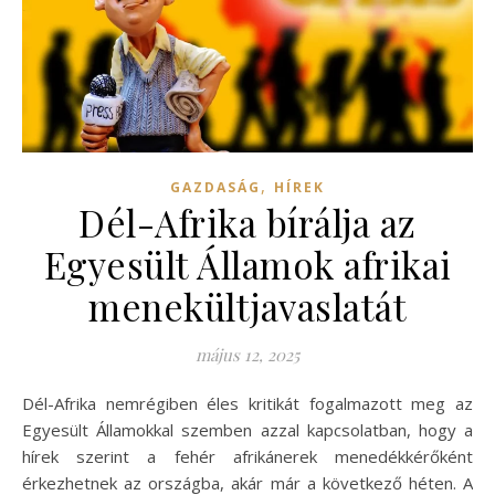
,
GAZDASÁG
HÍREK
Dél-Afrika bírálja az
Egyesült Államok afrikai
menekültjavaslatát
május 12, 2025
Dél-Afrika nemrégiben éles kritikát fogalmazott meg az
Egyesült Államokkal szemben azzal kapcsolatban, hogy a
hírek szerint a fehér afrikánerek menedékkérőként
érkezhetnek az országba, akár már a következő héten. A