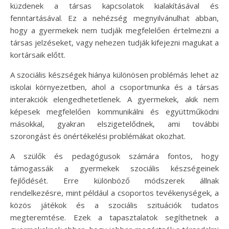
küzdenek a társas kapcsolatok kialakításával és
fenntartásával. Ez a nehézség megnyilvánulhat abban,
hogy a gyermekek nem tudják megfelelően értelmezni a
társas jelzéseket, vagy nehezen tudják kifejezni magukat a
kortársaik előtt.
A szociális készségek hiánya különösen problémás lehet az
iskolai környezetben, ahol a csoportmunka és a társas
interakciók elengedhetetlenek. A gyermekek, akik nem
képesek megfelelően kommunikálni és együttműködni
másokkal, gyakran elszigetelődnek, ami további
szorongást és önértékelési problémákat okozhat.
A szülők és pedagógusok számára fontos, hogy
támogassák a gyermekek szociális készségeinek
fejlődését. Erre különböző módszerek állnak
rendelkezésre, mint például a csoportos tevékenységek, a
közös játékok és a szociális szituációk tudatos
megteremtése. Ezek a tapasztalatok segíthetnek a