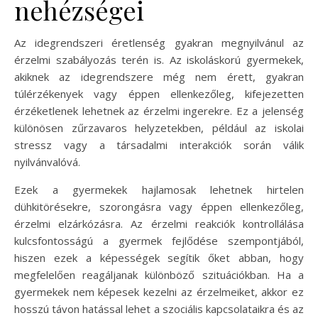
nehézségei
Az idegrendszeri éretlenség gyakran megnyilvánul az
érzelmi szabályozás terén is. Az iskoláskorú gyermekek,
akiknek az idegrendszere még nem érett, gyakran
túlérzékenyek vagy éppen ellenkezőleg, kifejezetten
érzéketlenek lehetnek az érzelmi ingerekre. Ez a jelenség
különösen zűrzavaros helyzetekben, például az iskolai
stressz vagy a társadalmi interakciók során válik
nyilvánvalóvá.
Ezek a gyermekek hajlamosak lehetnek hirtelen
dühkitörésekre, szorongásra vagy éppen ellenkezőleg,
érzelmi elzárkózásra. Az érzelmi reakciók kontrollálása
kulcsfontosságú a gyermek fejlődése szempontjából,
hiszen ezek a képességek segítik őket abban, hogy
megfelelően reagáljanak különböző szituációkban. Ha a
gyermekek nem képesek kezelni az érzelmeiket, akkor ez
hosszú távon hatással lehet a szociális kapcsolataikra és az