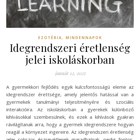
,
EZOTÉRIA
MINDENNAPOK
Idegrendszeri éretlenség
jelei iskoláskorban
január 12, 2025
A gyermekkori fejlődés egyik kulcsfontosságú eleme az
idegrendszer érettsége, amely jelentős hatással van a
gyermekek tanulmányi teljesítményére és szociális
interakcióira. Az iskoláskorban a gyerekek különböző
kihívásokkal szembesülnek, és ezek a kihívások gyakran
rávilágítanak arra, hogy a gyermek idegrendszere hogyan
reagál a környezet ingereire. Az idegrendszeri éretlenség
jelei sokszor észrevétlenek maradhatnak, pedig fontos,