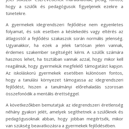
hogy a szülők és pedagógusok figyeljenek ezekre a
tünetekre.
A gyermekek idegrendszeri fejlődése nem egyenletes
folyamat, és sok esetben a késlekedés vagy eltérés az
átlagostól a fejlődési szakaszok során normális jelenség.
Ugyanakkor, ha ezek a jelek tartósan jelen vannak,
érdemes szakember segítségét kérni. A szülők számára
hasznos lehet, ha tisztában vannak azzal, hogy mikor kell
reagálniuk, hogy gyermekük megfelelő támogatást kapjon.
Az iskoláskorú gyermekek esetében különösen fontos,
hogy a tanulási környezet támogassa az idegrendszeri
fejlődést, hiszen a tanulmányi előrehaladás szorosan
összefonódik a mentális érettséggel.
A következőkben bemutatjuk az idegrendszeri éretlenség
néhány gyakori jelét, amelyek segíthetnek a szülőknek és
pedagógusoknak abban, hogy jobban megértsék, mikor
van szükség beavatkozásra a gyermekek fejlődésében.