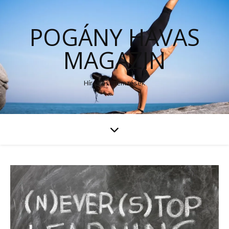
POGÁNY HAVAS
MAGAZIN
Hírek és elemzések