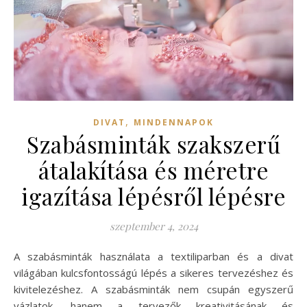
,
DIVAT
MINDENNAPOK
Szabásminták szakszerű
átalakítása és méretre
igazítása lépésről lépésre
szeptember 4, 2024
A szabásminták használata a textiliparban és a divat
világában kulcsfontosságú lépés a sikeres tervezéshez és
kivitelezéshez. A szabásminták nem csupán egyszerű
vázlatok, hanem a tervezők kreativitásának és