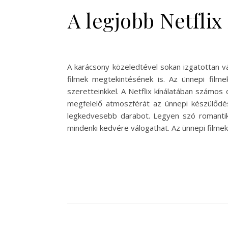
A legjobb Netfli
A karácsony közeledtével sokan izgatottan v
filmek megtekintésének is. Az ünnepi filme
szeretteinkkel. A Netflix kínálatában számos
megfelelő atmoszférát az ünnepi készülődés 
legkedvesebb darabot. Legyen szó romantikus
mindenki kedvére válogathat. Az ünnepi filme