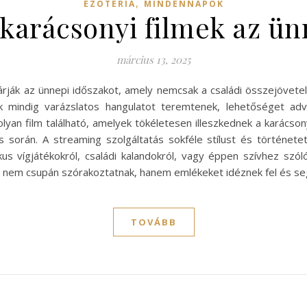
,
EZOTÉRIA
MINDENNAPOK
x karácsonyi filmek az ü
március 13, 2025
árják az ünnepi időszakot, amely nemcsak a családi összejövete
k mindig varázslatos hangulatot teremtenek, lehetőséget adv
 olyan film található, amelyek tökéletesen illeszkednek a karács
során. A streaming szolgáltatás sokféle stílust és történetet
 vígjátékokról, családi kalandokról, vagy éppen szívhez szól
k nem csupán szórakoztatnak, hanem emlékeket idéznek fel és se
TOVÁBB