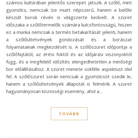
számos kultúrában jelentős szerepet játszik. A szőlő, mint
gyümölcs, nemcsak íze miatt népszerű, hanem a belőle
készült borok révén is világszerte kedvelt. A szüret
időszaka a szőlőtermelők számára kulcsfontosságú, hiszen
ez a munka nemcsak a termés betakarítását jelenti, hanem
a szőlőültetvények gondozását és a borászat
folyamatainak megkezdését is. A szőlőszüret időpontja a
szőlőfajtától, az érési foktól és az időjárási viszonyoktól
függ, és a megfelelő időzítés elengedhetetlen a minőségi
bor előállításához. A szüret menete sokféle aspektust ölel
fel. A szőlőszüret során nemcsak a gyümölcsöt szedik le,
hanem a szőlőültetvények állapotát is felmérik. A szüret
hagyományosan közösségi esemény, ahol a…
TOVÁBB