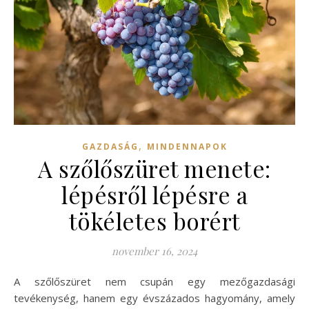
,
GAZDASÁG
MINDENNAPOK
A szőlőszüret menete:
lépésről lépésre a
tökéletes borért
november 16, 2024
A szőlőszüret nem csupán egy mezőgazdasági
tevékenység, hanem egy évszázados hagyomány, amely