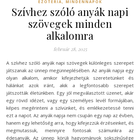
,
EZOTÉRIA
MINDENNAPOK
Szívhez szóló anyák napi
szövegek minden
alkalomra
február 28, 2025
A szívhez szóló anyák napi szövegek különleges szerepet
játszanak az ünnep megünneplésében. Az anyák napja egy
olyan alkalom, amikor kifejezhetjük szeretetünket és
hálánkat azok iránt, akik a legfontosabb szerepet
játszották életünkben. Egy jól megválasztott üzenet, akár
egy rövid idézet, vagy egy személyes levél formájában,
képes megérinteni a szívünket, és emlékezetessé tenni
ezt a napot. Az anyák napja nem csupán egy nap az évben,
hanem egy lehetőség arra, hogy kifejezzük érzéseinket, és
megmutassuk, mennyire fontosak számunkra az
édesanyák. Az ünnep körüli hagyományok sokszínűsége