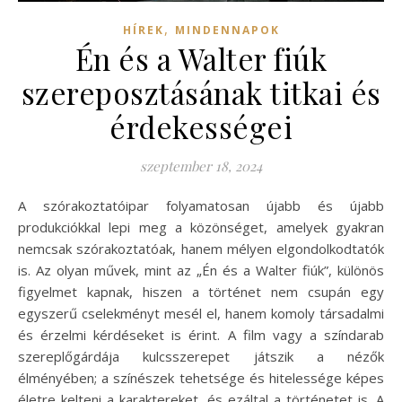
,
HÍREK
MINDENNAPOK
Én és a Walter fiúk
szereposztásának titkai és
érdekességei
szeptember 18, 2024
A szórakoztatóipar folyamatosan újabb és újabb
produkciókkal lepi meg a közönséget, amelyek gyakran
nemcsak szórakoztatóak, hanem mélyen elgondolkodtatók
is. Az olyan művek, mint az „Én és a Walter fiúk”, különös
figyelmet kapnak, hiszen a történet nem csupán egy
egyszerű cselekményt mesél el, hanem komoly társadalmi
és érzelmi kérdéseket is érint. A film vagy a színdarab
szereplőgárdája kulcsszerepet játszik a nézők
élményében; a színészek tehetsége és hitelessége képes
életre kelteni a karaktereket, és ezáltal a történetet is. A