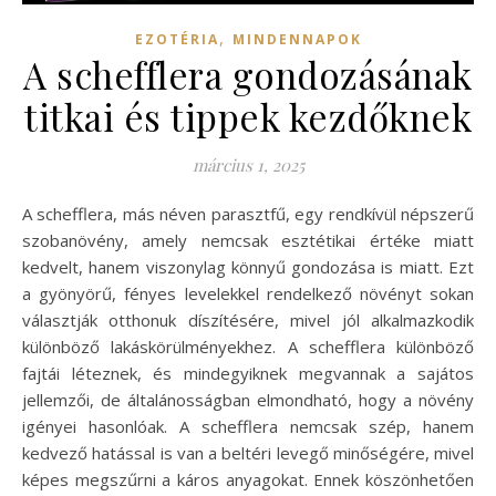
,
EZOTÉRIA
MINDENNAPOK
A schefflera gondozásának
titkai és tippek kezdőknek
március 1, 2025
A schefflera, más néven parasztfű, egy rendkívül népszerű
szobanövény, amely nemcsak esztétikai értéke miatt
kedvelt, hanem viszonylag könnyű gondozása is miatt. Ezt
a gyönyörű, fényes levelekkel rendelkező növényt sokan
választják otthonuk díszítésére, mivel jól alkalmazkodik
különböző lakáskörülményekhez. A schefflera különböző
fajtái léteznek, és mindegyiknek megvannak a sajátos
jellemzői, de általánosságban elmondható, hogy a növény
igényei hasonlóak. A schefflera nemcsak szép, hanem
kedvező hatással is van a beltéri levegő minőségére, mivel
képes megszűrni a káros anyagokat. Ennek köszönhetően