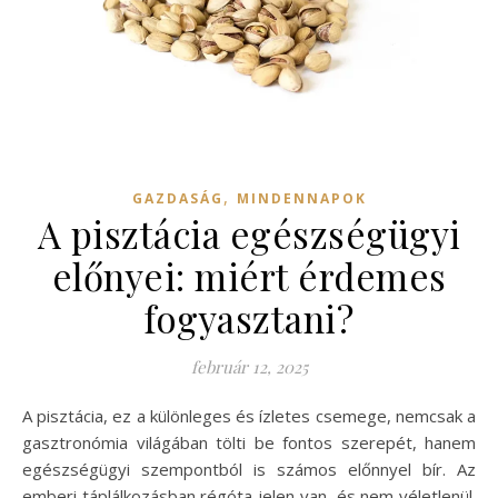
,
GAZDASÁG
MINDENNAPOK
A pisztácia egészségügyi
előnyei: miért érdemes
fogyasztani?
február 12, 2025
A pisztácia, ez a különleges és ízletes csemege, nemcsak a
gasztronómia világában tölti be fontos szerepét, hanem
egészségügyi szempontból is számos előnnyel bír. Az
emberi táplálkozásban régóta jelen van, és nem véletlenül.