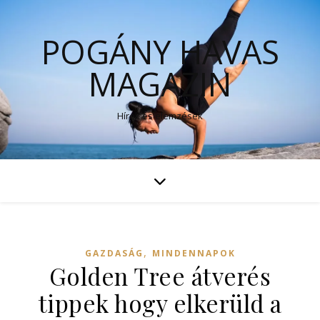
POGÁNY HAVAS
MAGAZIN
Hírek és elemzések
,
GAZDASÁG
MINDENNAPOK
Golden Tree átverés
tippek hogy elkerüld a