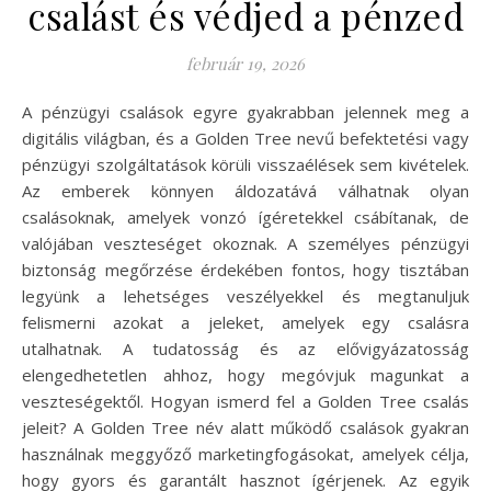
csalást és védjed a pénzed
február 19, 2026
A pénzügyi csalások egyre gyakrabban jelennek meg a
digitális világban, és a Golden Tree nevű befektetési vagy
pénzügyi szolgáltatások körüli visszaélések sem kivételek.
Az emberek könnyen áldozatává válhatnak olyan
csalásoknak, amelyek vonzó ígéretekkel csábítanak, de
valójában veszteséget okoznak. A személyes pénzügyi
biztonság megőrzése érdekében fontos, hogy tisztában
legyünk a lehetséges veszélyekkel és megtanuljuk
felismerni azokat a jeleket, amelyek egy csalásra
utalhatnak. A tudatosság és az elővigyázatosság
elengedhetetlen ahhoz, hogy megóvjuk magunkat a
veszteségektől. Hogyan ismerd fel a Golden Tree csalás
jeleit? A Golden Tree név alatt működő csalások gyakran
használnak meggyőző marketingfogásokat, amelyek célja,
hogy gyors és garantált hasznot ígérjenek. Az egyik