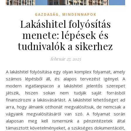
,
GAZDASÁG
MINDENNAPOK
Lakáshitel folyósítás
menete: lépések és
tudnivalók a sikerhez
február 27, 2025
A lakáshitel folyósítása egy olyan komplex folyamat, amely
számos lépésből áll, és alapos tervezést igényel. A
modern ingatlanpiacon a lakáshitel jelentős szerepet
játszik, hiszen sokan nem tudják saját forrásból
finanszírozni a lakásvásárlást. A lakáshitel lehetőséget ad
arra, hogy álmaink otthonát megvalósítsuk, de nemcsak a
vágyaink megvalósításáról van szó. A folyamat során
alaposan meg kell ismernünk a pénzintézetek által
támasztott követelményeket, a szükséges dokumentációt,