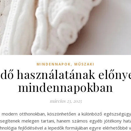
,
MINDENNAPOK
MŰSZAKI
edő használatának előnye
mindennapokban
március 23, 2025
a modern otthonokban, köszönhetően a különböző egészségügyi 
egítenek melegen tartani, hanem számos egyéb jótékony hatáss
chnológia fejlődésével a lepedők formájában egyre elérhetőbbé 