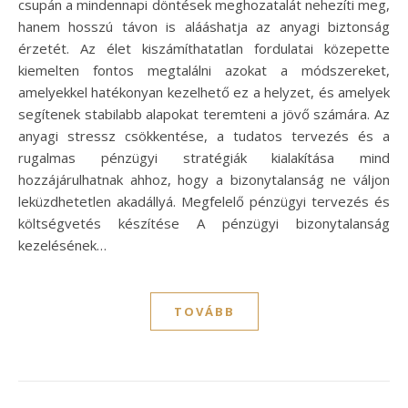
csupán a mindennapi döntések meghozatalát nehezíti meg,
hanem hosszú távon is alááshatja az anyagi biztonság
érzetét. Az élet kiszámíthatatlan fordulatai közepette
kiemelten fontos megtalálni azokat a módszereket,
amelyekkel hatékonyan kezelhető ez a helyzet, és amelyek
segítenek stabilabb alapokat teremteni a jövő számára. Az
anyagi stressz csökkentése, a tudatos tervezés és a
rugalmas pénzügyi stratégiák kialakítása mind
hozzájárulhatnak ahhoz, hogy a bizonytalanság ne váljon
leküzdhetetlen akadállyá. Megfelelő pénzügyi tervezés és
költségvetés készítése A pénzügyi bizonytalanság
kezelésének…
TOVÁBB