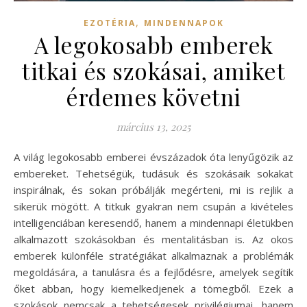
,
EZOTÉRIA
MINDENNAPOK
A legokosabb emberek
titkai és szokásai, amiket
érdemes követni
március 13, 2025
A világ legokosabb emberei évszázadok óta lenyűgözik az
embereket. Tehetségük, tudásuk és szokásaik sokakat
inspirálnak, és sokan próbálják megérteni, mi is rejlik a
sikerük mögött. A titkuk gyakran nem csupán a kivételes
intelligenciában keresendő, hanem a mindennapi életükben
alkalmazott szokásokban és mentalitásban is. Az okos
emberek különféle stratégiákat alkalmaznak a problémák
megoldására, a tanulásra és a fejlődésre, amelyek segítik
őket abban, hogy kiemelkedjenek a tömegből. Ezek a
szokások nemcsak a tehetségesek privilégiumai, hanem