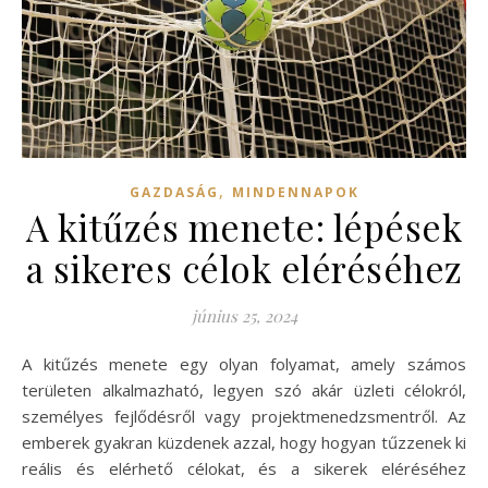
,
GAZDASÁG
MINDENNAPOK
A kitűzés menete: lépések
a sikeres célok eléréséhez
június 25, 2024
A kitűzés menete egy olyan folyamat, amely számos
területen alkalmazható, legyen szó akár üzleti célokról,
személyes fejlődésről vagy projektmenedzsmentről. Az
emberek gyakran küzdenek azzal, hogy hogyan tűzzenek ki
reális és elérhető célokat, és a sikerek eléréséhez