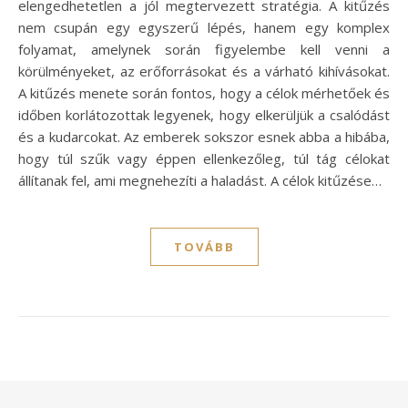
elengedhetetlen a jól megtervezett stratégia. A kitűzés
nem csupán egy egyszerű lépés, hanem egy komplex
folyamat, amelynek során figyelembe kell venni a
körülményeket, az erőforrásokat és a várható kihívásokat.
A kitűzés menete során fontos, hogy a célok mérhetőek és
időben korlátozottak legyenek, hogy elkerüljük a csalódást
és a kudarcokat. Az emberek sokszor esnek abba a hibába,
hogy túl szűk vagy éppen ellenkezőleg, túl tág célokat
állítanak fel, ami megnehezíti a haladást. A célok kitűzése…
TOVÁBB