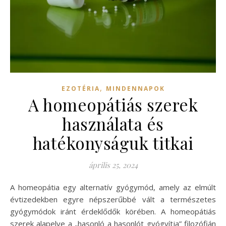
,
EZOTÉRIA
MINDENNAPOK
A homeopátiás szerek
használata és
hatékonyságuk titkai
április 25, 2024
A homeopátia egy alternatív gyógymód, amely az elmúlt
évtizedekben egyre népszerűbbé vált a természetes
gyógymódok iránt érdeklődők körében. A homeopátiás
szerek alapelve a „hasonló a hasonlót gyógyítja” filozófián