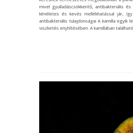
mivel gyulladáscsökkentő, antibakteriális é
kíméletes és kevés mellékhatással jár, így
antibakteriális tulajdonságai A kamilla egyi
viszketés enyhítésében. A kamillában találhat