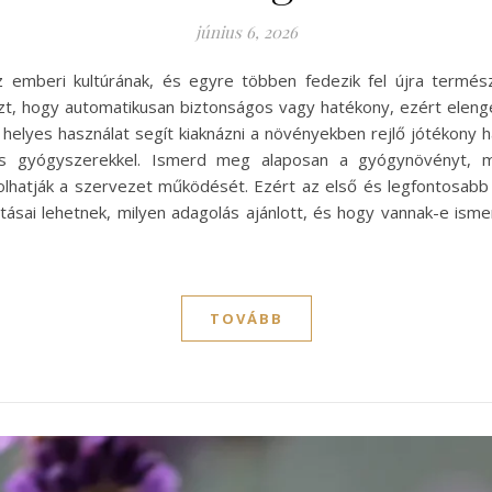
június 6, 2026
emberi kultúrának, és egyre többen fedezik fel újra termés
t, hogy automatikusan biztonságos vagy hatékony, ezért eleng
 helyes használat segít kiaknázni a növényekben rejlő jótékony h
ás gyógyszerekkel. Ismerd meg alaposan a gyógynövényt, m
lhatják a szervezet működését. Ezért az első és legfontosabb
sai lehetnek, milyen adagolás ajánlott, és hogy vannak-e ismert
TOVÁBB