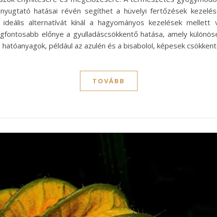
s nyugtató hatásai révén segíthet a hüvelyi fertőzések kezel
 ideális alternatívát kínál a hagyományos kezelések mellett 
k legfontosabb előnye a gyulladáscsökkentő hatása, amely különö
ó hatóanyagok, például az azulén és a bisabolol, képesek csökkente
TOVÁBB