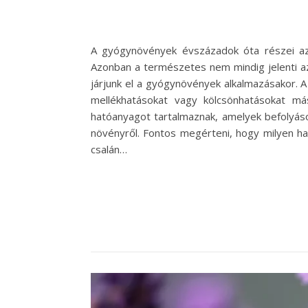
A gyógynövények évszázadok óta részei az 
Azonban a természetes nem mindig jelenti az
járjunk el a gyógynövények alkalmazásakor. A
mellékhatásokat vagy kölcsönhatásokat m
hatóanyagot tartalmaznak, amelyek befolyáso
növényről. Fontos megérteni, hogy milyen hatá
csalán…