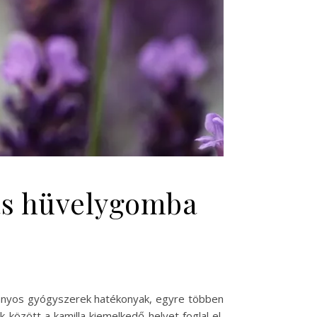
ás hüvelygomba
ányos gyógyszerek hatékonyak, egyre többen
zött a kamilla kiemelkedő helyet foglal el,