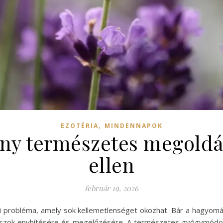
,
EZOTÉRIA
MINDENNAPOK
ony természetes megold
ellen
február 19, 2026
i probléma, amely sok kellemetlenséget okozhat. Bár a hagyom
ok enyhítésére és megelőzésére. A természetes gyógymódok kö