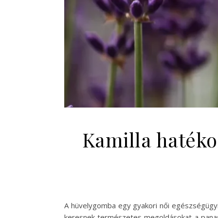
Kamilla haték
A hüvelygomba egy gyakori női egészségügy
keresnek természetes megoldásokat a panasz