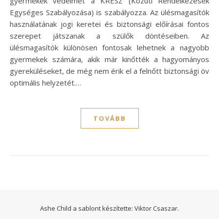
gyermekek védelmét a KRESZ (Közúti Rendelkezések
Egységes Szabályozása) is szabályozza. Az ülésmagasítók
használatának jogi keretei és biztonsági előírásai fontos
szerepet játszanak a szülők döntéseiben. Az
ülésmagasítók különösen fontosak lehetnek a nagyobb
gyermekek számára, akik már kinőtték a hagyományos
gyereküléseket, de még nem érik el a felnőtt biztonsági öv
optimális helyzetét.…
TOVÁBB
Ashe Child a sablont készítette:
Viktor Csaszar.