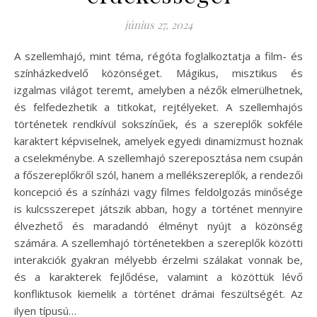
június 27, 2024
A szellemhajó, mint téma, régóta foglalkoztatja a film- és
színházkedvelő közönséget. Mágikus, misztikus és
izgalmas világot teremt, amelyben a nézők elmerülhetnek,
és felfedezhetik a titkokat, rejtélyeket. A szellemhajós
történetek rendkívül sokszínűek, és a szereplők sokféle
karaktert képviselnek, amelyek egyedi dinamizmust hoznak
a cselekménybe. A szellemhajó szereposztása nem csupán
a főszereplőkről szól, hanem a mellékszereplők, a rendezői
koncepció és a színházi vagy filmes feldolgozás minősége
is kulcsszerepet játszik abban, hogy a történet mennyire
élvezhető és maradandó élményt nyújt a közönség
számára. A szellemhajó történetekben a szereplők közötti
interakciók gyakran mélyebb érzelmi szálakat vonnak be,
és a karakterek fejlődése, valamint a közöttük lévő
konfliktusok kiemelik a történet drámai feszültségét. Az
ilyen típusú…