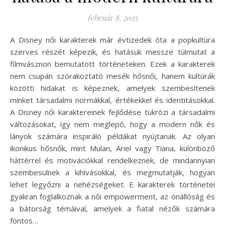
február 8, 2025
A Disney női karakterek már évtizedek óta a popkultúra
szerves részét képezik, és hatásuk messze túlmutat a
filmvásznon bemutatott történeteken. Ezek a karakterek
nem csupán szórakoztató mesék hősnői, hanem kultúrák
közötti hidakat is képeznek, amelyek szembesítenek
minket társadalmi normákkal, értékekkel és identitásokkal.
A Disney női karaktereinek fejlődése tükrözi a társadalmi
változásokat, így nem meglepő, hogy a modern nők és
lányok számára inspiráló példákat nyújtanak. Az olyan
ikonikus hősnők, mint Mulan, Ariel vagy Tiana, különböző
háttérrel és motivációkkal rendelkeznek, de mindannyian
szembesülnek a kihívásokkal, és megmutatják, hogyan
lehet legyőzni a nehézségeket. E karakterek történetei
gyakran foglalkoznak a női empowerment, az önállóság és
a bátorság témáival, amelyek a fiatal nézők számára
fontos…