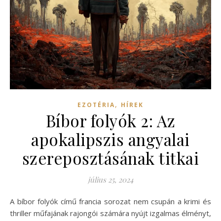
,
EZOTÉRIA
HÍREK
Bíbor folyók 2: Az
apokalipszis angyalai
szereposztásának titkai
július 25, 2024
A bíbor folyók című francia sorozat nem csupán a krimi és
thriller műfajának rajongói számára nyújt izgalmas élményt,