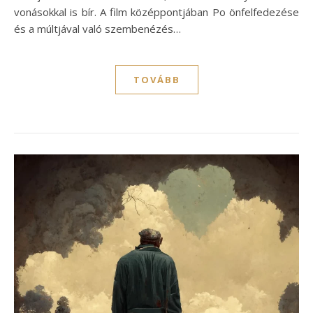
vonásokkal is bír. A film középpontjában Po önfelfedezése
és a múltjával való szembenézés…
TOVÁBB