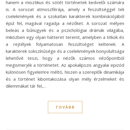
hanem a misztikus és sötét történetek kedvelői számára
is. A sorozat atmoszférája, amely a feszültséggel teli
cselekmények és a szokatlan karakterek kombinációjából
épül fel, magával ragadja a nézőket. A sorozat mélyen
beleás a bűnügyek és a pszichológiai drámák világába,
miközben egy olyan hátteret teremt, amelyben a titkok és
a rejtélyek folyamatosan feszültséget keltenek. A
karakterek sokszínűsége és a cselekmények bonyolultsága
lehetővé teszi, hogy a nézők számos nézőpontból
megismerjék a történetet. Az apokalipszis angyalai epizód
különösen figyelemre méltó, hiszen a szereplők dinamikája
és a történet kibontakozása olyan mély érzelmeket és
dilemmákat tár fel,…
TOVÁBB