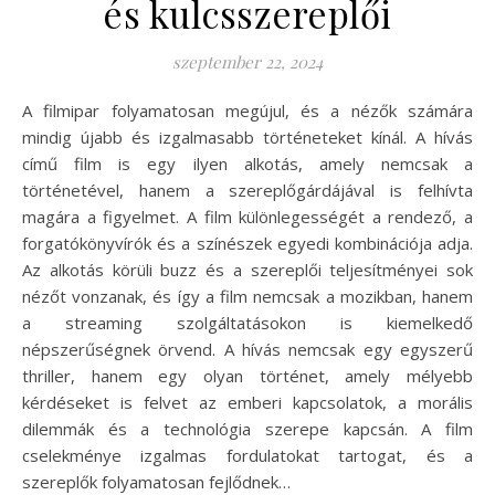
és kulcsszereplői
szeptember 22, 2024
A filmipar folyamatosan megújul, és a nézők számára
mindig újabb és izgalmasabb történeteket kínál. A hívás
című film is egy ilyen alkotás, amely nemcsak a
történetével, hanem a szereplőgárdájával is felhívta
magára a figyelmet. A film különlegességét a rendező, a
forgatókönyvírók és a színészek egyedi kombinációja adja.
Az alkotás körüli buzz és a szereplői teljesítményei sok
nézőt vonzanak, és így a film nemcsak a mozikban, hanem
a streaming szolgáltatásokon is kiemelkedő
népszerűségnek örvend. A hívás nemcsak egy egyszerű
thriller, hanem egy olyan történet, amely mélyebb
kérdéseket is felvet az emberi kapcsolatok, a morális
dilemmák és a technológia szerepe kapcsán. A film
cselekménye izgalmas fordulatokat tartogat, és a
szereplők folyamatosan fejlődnek…