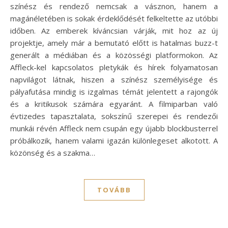
színész és rendező nemcsak a vásznon, hanem a
magánéletében is sokak érdeklődését felkeltette az utóbbi
időben. Az emberek kíváncsian várják, mit hoz az új
projektje, amely már a bemutató előtt is hatalmas buzz-t
generált a médiában és a közösségi platformokon. Az
Affleck-kel kapcsolatos pletykák és hírek folyamatosan
napvilágot látnak, hiszen a színész személyisége és
pályafutása mindig is izgalmas témát jelentett a rajongók
és a kritikusok számára egyaránt. A filmiparban való
évtizedes tapasztalata, sokszínű szerepei és rendezői
munkái révén Affleck nem csupán egy újabb blockbusterrel
próbálkozik, hanem valami igazán különlegeset alkotott. A
közönség és a szakma…
TOVÁBB