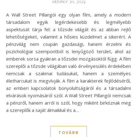
október 30, 2024
A Wall Street Pillangói egy olyan film, amely a modern
társadalom egyik legérdekesebb és legmélyebb
aspektusát tárja fel: a tőzsde világát és az abban rejlő
lehetőségeket, valamint a hősies küzdelmet a sikerért. A
pénzvilág nem csupán gazdasági, hanem érzelmi és
pszichológiai szempontból is lenyűgöző terület, ahol az
emberek sorsa gyakran a tőzsdei mozgásoktól függ. A film
szereplői a tőzsde világában való érvényesülés érdekében
nemcsak a szakmai tudásukat, hanem a személyes
életharcukat is megvívják. A film a karakterek fejlődéséről,
az emberi kapcsolatok bonyolultságáról és a társadalmi
elvárások nyomásáról szól. A Wall Street Pillangói nemcsak
a pénzről, hanem arról is szól, hogy miként birkóznak meg
a szereplők a saját álmaikkal és a…
TOVÁBB