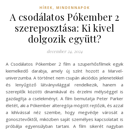
,
HÍREK
MINDENNAPOK
A csodálatos Pókember 2
szereposztása: Ki kivel
dolgozik együtt?
december 24, 2024
A Csodálatos Pókember 2 film a szuperhősfilmek egyik
kiemelkedő darabja, amely új színt hozott a Marvel-
univerzumba. A történet nem csupán akciódús jelenetekkel
és lenyűgöző látványvilággal rendelkezik, hanem a
szereplők közötti dinamikával és érzelmi mélységgel is
gazdagítja a cselekményt. A film bemutatja Peter Parker
életét, aki a Pókember alteregója mögött rejtőzik, és azzal
a kihívással néz szembe, hogy megvédje városát a
gonosztevőktől, miközben saját személyes kapcsolatait is
próbálja egyensúlyban tartani. A film sikerét nagyban