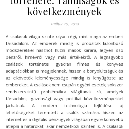
következmények
május 20, 2025
A csalások világa szinte olyan régi, mint maga az emberi
társadalom. Az emberek mindig is próbáltak különböző
módszerekkel hasznot húzni mások kárára, legyen szó
pénzről, hírnévről vagy más értékekről. A legnagyobb
csalások történetei gyakran filmes és könyves
adaptációkban is megjelennek, hiszen a bonyolultságuk és
az elkövetők leleményessége mindig is lenyűgözte az
embereket. A csalások nem csupán egyéni esetek; sokszor
rendszerszintű problémákra világítanak rá, amelyek
társadalmi, gazdasági vagy politikai következményekkel
járhatnak. A modern technológia fejlődése új
lehetőségeket teremtett a csalók számára, hiszen az
internet és a digitális pénzügyek világában egyre könnyebb
átlépni a határokat, akár nemzetközi szinten is. A csalások