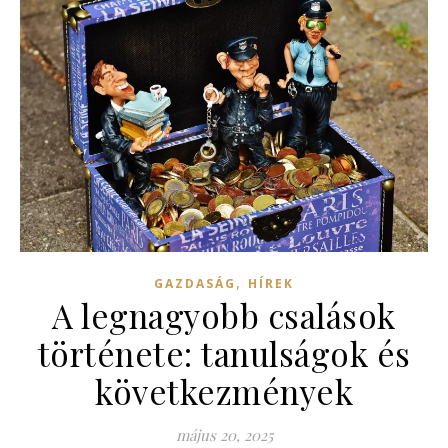
,
GAZDASÁG
HÍREK
A legnagyobb csalások
története: tanulságok és
következmények
május 20, 2025