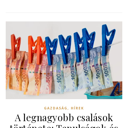
,
GAZDASÁG
HÍREK
A legnagyobb csalások
története: Tanulságok és