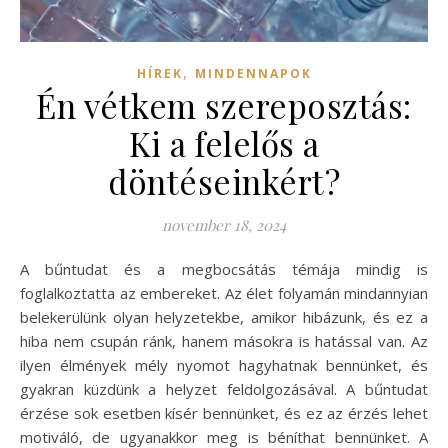
,
HÍREK
MINDENNAPOK
Én vétkem szereposztás:
Ki a felelős a
döntéseinkért?
november 18, 2024
A bűntudat és a megbocsátás témája mindig is
foglalkoztatta az embereket. Az élet folyamán mindannyian
belekerülünk olyan helyzetekbe, amikor hibázunk, és ez a
hiba nem csupán ránk, hanem másokra is hatással van. Az
ilyen élmények mély nyomot hagyhatnak bennünket, és
gyakran küzdünk a helyzet feldolgozásával. A bűntudat
érzése sok esetben kísér bennünket, és ez az érzés lehet
motiváló, de ugyanakkor meg is béníthat bennünket. A