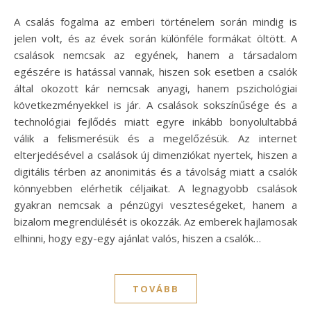
A csalás fogalma az emberi történelem során mindig is
jelen volt, és az évek során különféle formákat öltött. A
csalások nemcsak az egyének, hanem a társadalom
egészére is hatással vannak, hiszen sok esetben a csalók
által okozott kár nemcsak anyagi, hanem pszichológiai
következményekkel is jár. A csalások sokszínűsége és a
technológiai fejlődés miatt egyre inkább bonyolultabbá
válik a felismerésük és a megelőzésük. Az internet
elterjedésével a csalások új dimenziókat nyertek, hiszen a
digitális térben az anonimitás és a távolság miatt a csalók
könnyebben elérhetik céljaikat. A legnagyobb csalások
gyakran nemcsak a pénzügyi veszteségeket, hanem a
bizalom megrendülését is okozzák. Az emberek hajlamosak
elhinni, hogy egy-egy ajánlat valós, hiszen a csalók…
TOVÁBB