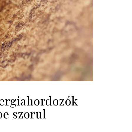
energiahordozók
be szorul