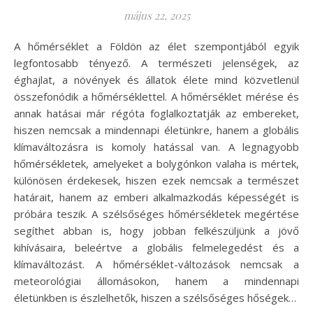
május 22, 2025
A hőmérséklet a Földön az élet szempontjából egyik
legfontosabb tényező. A természeti jelenségek, az
éghajlat, a növények és állatok élete mind közvetlenül
összefonódik a hőmérséklettel. A hőmérséklet mérése és
annak hatásai már régóta foglalkoztatják az embereket,
hiszen nemcsak a mindennapi életünkre, hanem a globális
klímaváltozásra is komoly hatással van. A legnagyobb
hőmérsékletek, amelyeket a bolygónkon valaha is mértek,
különösen érdekesek, hiszen ezek nemcsak a természet
határait, hanem az emberi alkalmazkodás képességét is
próbára teszik. A szélsőséges hőmérsékletek megértése
segíthet abban is, hogy jobban felkészüljünk a jövő
kihívásaira, beleértve a globális felmelegedést és a
klímaváltozást. A hőmérséklet-változások nemcsak a
meteorológiai állomásokon, hanem a mindennapi
életünkben is észlelhetők, hiszen a szélsőséges hőségek…