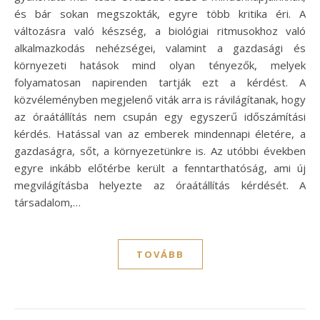
és bár sokan megszokták, egyre több kritika éri. A
változásra való készség, a biológiai ritmusokhoz való
alkalmazkodás nehézségei, valamint a gazdasági és
környezeti hatások mind olyan tényezők, melyek
folyamatosan napirenden tartják ezt a kérdést. A
közvéleményben megjelenő viták arra is rávilágítanak, hogy
az óraátállítás nem csupán egy egyszerű időszámítási
kérdés. Hatással van az emberek mindennapi életére, a
gazdaságra, sőt, a környezetünkre is. Az utóbbi években
egyre inkább előtérbe került a fenntarthatóság, ami új
megvilágításba helyezte az óraátállítás kérdését. A
társadalom,…
TOVÁBB