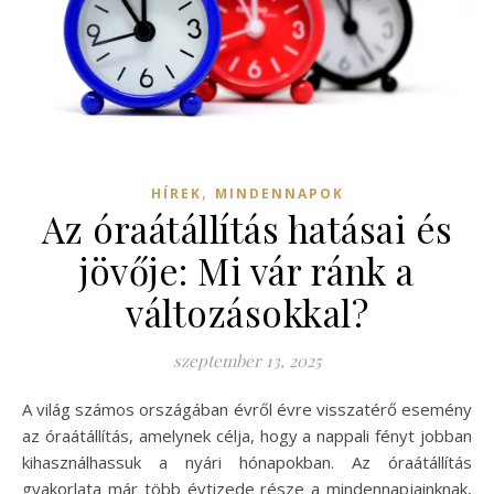
,
HÍREK
MINDENNAPOK
Az óraátállítás hatásai és
jövője: Mi vár ránk a
változásokkal?
szeptember 13, 2025
A világ számos országában évről évre visszatérő esemény
az óraátállítás, amelynek célja, hogy a nappali fényt jobban
kihasználhassuk a nyári hónapokban. Az óraátállítás
gyakorlata már több évtizede része a mindennapjainknak,