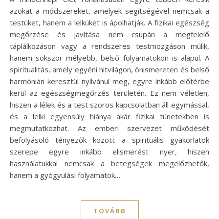
azokat a módszereket, amelyek segítségével nemcsak a
testüket, hanem a lelküket is ápolhatják. A fizikai egészség
megőrzése és javítása nem csupán a megfelelő
táplálkozáson vagy a rendszeres testmozgáson múlik,
hanem sokszor mélyebb, belső folyamatokon is alapul. A
spiritualitás, amely egyéni hitvilágon, önismereten és belső
harmónián keresztül nyilvánul meg, egyre inkább előtérbe
kerül az egészségmegőrzés területén. Ez nem véletlen,
hiszen a lélek és a test szoros kapcsolatban áll egymással,
és a lelki egyensúly hiánya akár fizikai tünetekben is
megmutatkozhat. Az emberi szervezet működését
befolyásoló tényezők között a spirituális gyakorlatok
szerepe egyre inkább elismerést nyer, hiszen
használatukkal nemcsak a betegségek megelőzhetők,
hanem a gyógyulási folyamatok…
TOVÁBB