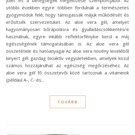
jólét és a betegségek megelőzése szempontjából. Az
utóbbi években egyre többen fordulnak a természetes
gyógymódok felé, hogy támogassák májuk működését és
erősítsék szervezetüket. Az aloe vera gél, amelyet
hagyományosan bőrápolásra és gyulladáscsökkentésre
használnak, egyre inkább reflektorfénybe kerül a máj
egészségének támogatásában is. Az aloe vera gél
összetétele és hatóanyagai Az aloe vera növény leveléből
kinyert gél gazdag bioaktív vegyületekben, amelyek közül
számos hozzájárulhat az egészség megőrzéséhez. Az
aloe vera gél fő összetevői közé tartoznak a vitaminok
(például A-, C- és…
TOVÁBB