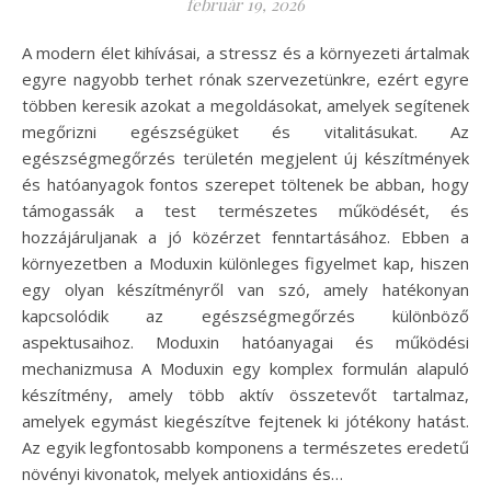
február 19, 2026
A modern élet kihívásai, a stressz és a környezeti ártalmak
egyre nagyobb terhet rónak szervezetünkre, ezért egyre
többen keresik azokat a megoldásokat, amelyek segítenek
megőrizni egészségüket és vitalitásukat. Az
egészségmegőrzés területén megjelent új készítmények
és hatóanyagok fontos szerepet töltenek be abban, hogy
támogassák a test természetes működését, és
hozzájáruljanak a jó közérzet fenntartásához. Ebben a
környezetben a Moduxin különleges figyelmet kap, hiszen
egy olyan készítményről van szó, amely hatékonyan
kapcsolódik az egészségmegőrzés különböző
aspektusaihoz. Moduxin hatóanyagai és működési
mechanizmusa A Moduxin egy komplex formulán alapuló
készítmény, amely több aktív összetevőt tartalmaz,
amelyek egymást kiegészítve fejtenek ki jótékony hatást.
Az egyik legfontosabb komponens a természetes eredetű
növényi kivonatok, melyek antioxidáns és…