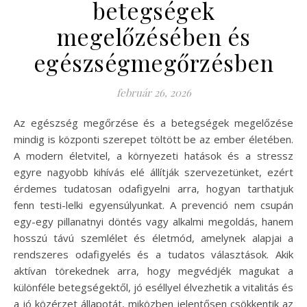
betegségek
megelőzésében és
egészségmegőrzésben
február 26, 2026
Az egészség megőrzése és a betegségek megelőzése
mindig is központi szerepet töltött be az ember életében.
A modern életvitel, a környezeti hatások és a stressz
egyre nagyobb kihívás elé állítják szervezetünket, ezért
érdemes tudatosan odafigyelni arra, hogyan tarthatjuk
fenn testi-lelki egyensúlyunkat. A prevenció nem csupán
egy-egy pillanatnyi döntés vagy alkalmi megoldás, hanem
hosszú távú szemlélet és életmód, amelynek alapjai a
rendszeres odafigyelés és a tudatos választások. Akik
aktívan törekednek arra, hogy megvédjék magukat a
különféle betegségektől, jó eséllyel élvezhetik a vitalitás és
a jó közérzet állapotát, miközben jelentősen csökkentik az