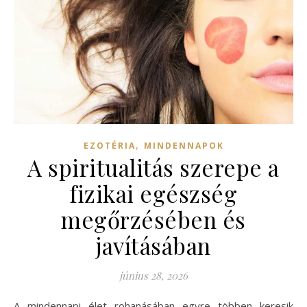
,
EZOTÉRIA
MINDENNAPOK
A spiritualitás szerepe a
fizikai egészség
megőrzésében és
javításában
június 28, 2026
A mindennapi élet rohanásában egyre többen keresik