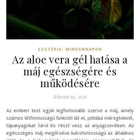
,
EZOTÉRIA
MINDENNAPOK
Az aloe vera gél hatása a
máj egészségére és
működésére
február 19, 2026
Az emberi test egyik legfontosabb szerve a máj, amely
számos létfontosságú funkciót lát el, például méregtelenít,
tápanyagokat tárol és részt vesz az anyagcserében. Az
egészséges máj megőrzése kulcsfontosságú az általános