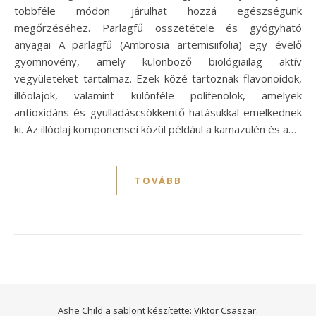
többféle módon járulhat hozzá egészségünk
megőrzéséhez. Parlagfű összetétele és gyógyható
anyagai A parlagfű (Ambrosia artemisiifolia) egy évelő
gyomnövény, amely különböző biológiailag aktív
vegyületeket tartalmaz. Ezek közé tartoznak flavonoidok,
illóolajok, valamint különféle polifenolok, amelyek
antioxidáns és gyulladáscsökkentő hatásukkal emelkednek
ki. Az illóolaj komponensei közül például a kamazulén és a…
TOVÁBB
Ashe Child a sablont készítette:
Viktor Csaszar.