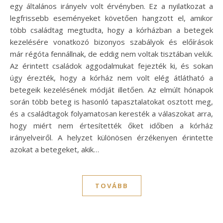
egy általános irányelv volt érvényben. Ez a nyilatkozat a
legfrissebb eseményeket követően hangzott el, amikor
több családtag megtudta, hogy a kórházban a betegek
kezelésére vonatkozó bizonyos szabályok és előírások
már régóta fennállnak, de eddig nem voltak tisztában velük.
Az érintett családok aggodalmukat fejezték ki, és sokan
úgy érezték, hogy a kórház nem volt elég átlátható a
betegeik kezelésének módját illetően. Az elmúlt hónapok
során több beteg is hasonló tapasztalatokat osztott meg,
és a családtagok folyamatosan keresték a válaszokat arra,
hogy miért nem értesítették őket időben a kórház
irányelveiről. A helyzet különösen érzékenyen érintette
azokat a betegeket, akik…
TOVÁBB