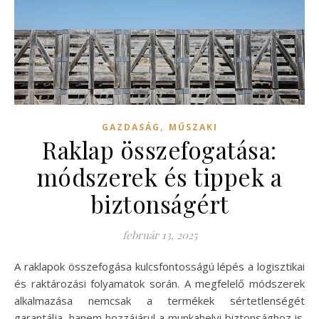
,
GAZDASÁG
MŰSZAKI
Raklap összefogatása:
módszerek és tippek a
biztonságért
február 13, 2025
A raklapok összefogása kulcsfontosságú lépés a logisztikai
és raktározási folyamatok során. A megfelelő módszerek
alkalmazása nemcsak a termékek sértetlenségét
garantálja, hanem hozzájárul a munkahelyi biztonsághoz is.