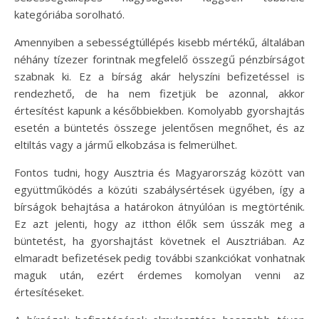
kategóriába sorolható.
Amennyiben a sebességtúllépés kisebb mértékű, általában
néhány tízezer forintnak megfelelő összegű pénzbírságot
szabnak ki. Ez a bírság akár helyszíni befizetéssel is
rendezhető, de ha nem fizetjük be azonnal, akkor
értesítést kapunk a későbbiekben. Komolyabb gyorshajtás
esetén a büntetés összege jelentősen megnőhet, és az
eltiltás vagy a jármű elkobzása is felmerülhet.
Fontos tudni, hogy Ausztria és Magyarország között van
együttműködés a közúti szabálysértések ügyében, így a
bírságok behajtása a határokon átnyúlóan is megtörténik.
Ez azt jelenti, hogy az itthon élők sem ússzák meg a
büntetést, ha gyorshajtást követnek el Ausztriában. Az
elmaradt befizetések pedig további szankciókat vonhatnak
maguk után, ezért érdemes komolyan venni az
értesítéseket.