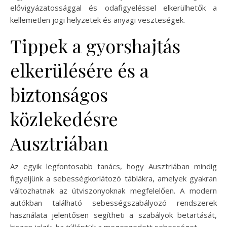
elővigyázatossággal és odafigyeléssel elkerülhetők a
kellemetlen jogi helyzetek és anyagi veszteségek.
Tippek a gyorshajtás
elkerülésére és a
biztonságos
közlekedésre
Ausztriában
Az egyik legfontosabb tanács, hogy Ausztriában mindig
figyeljünk a sebességkorlátozó táblákra, amelyek gyakran
változhatnak az útviszonyoknak megfelelően. A modern
autókban található sebességszabályozó rendszerek
használata jelentősen segítheti a szabályok betartását,
hiszen jelzik, ha túlléptük a megengedett sebességet.