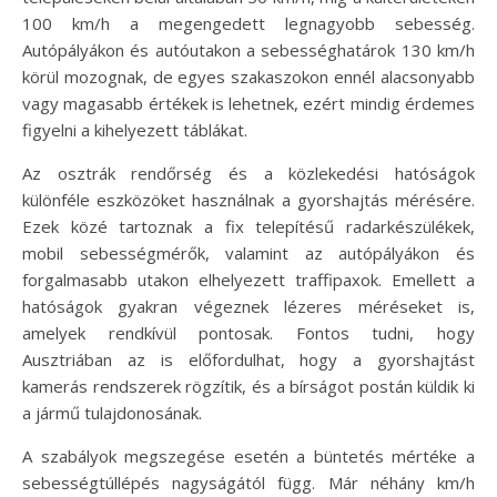
100 km/h a megengedett legnagyobb sebesség.
Autópályákon és autóutakon a sebességhatárok 130 km/h
körül mozognak, de egyes szakaszokon ennél alacsonyabb
vagy magasabb értékek is lehetnek, ezért mindig érdemes
figyelni a kihelyezett táblákat.
Az osztrák rendőrség és a közlekedési hatóságok
különféle eszközöket használnak a gyorshajtás mérésére.
Ezek közé tartoznak a fix telepítésű radarkészülékek,
mobil sebességmérők, valamint az autópályákon és
forgalmasabb utakon elhelyezett traffipaxok. Emellett a
hatóságok gyakran végeznek lézeres méréseket is,
amelyek rendkívül pontosak. Fontos tudni, hogy
Ausztriában az is előfordulhat, hogy a gyorshajtást
kamerás rendszerek rögzítik, és a bírságot postán küldik ki
a jármű tulajdonosának.
A szabályok megszegése esetén a büntetés mértéke a
sebességtúllépés nagyságától függ. Már néhány km/h