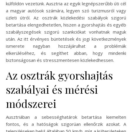
külföldön vezetünk. Ausztria az egyik legnépszerűbb úti cél
a magyar autósok számára, legyen szó turizmusról vagy
üzleti útról. Az osztrák közlekedési szabályok szigorú
betartása elengedhetetlen, hiszen a gyorshajtás és egyéb
szabályszegések szigorú szankciókat vonhatnak maguk
után. Az itt érvényes büntetések és jogi következmények
ismerete nagyban hozzájárulhat a problémák
elkerüléséhez, és segíthet abban, hogy mindenki
biztonságosan és stresszmentesen közlekedhessen.
Az osztrák gyorshajtás
szabályai és mérési
módszerei
Ausztriában a sebességhatárok betartása kiemelten
fontos, és a hatóságok szigorúan ellenőrzik azokat. A
településeken belül általában 50 km/h, míg a külterületeken