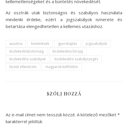
kellemetlenségeket és a büntetés növekedését.
Az osztrák utak biztonságos és szabályos használata
mindenki érdeke, ezért a jogszabályok ismerete és
betartása elengedhetetlen a kellemes utazáshoz.
ausztria
büntetések
gyorshajtás
jogszabályok
közlekedésbiztonság
közlekedési bírság
közlekedési szabályok
közlekedési szabályszegés
közúti ellenőrzés
magyarok külföldön
SZÓLJ HOZZÁ
Az e-mail címet nem tesszük közzé.
A kötelező mezőket
*
karakterrel jelöltük