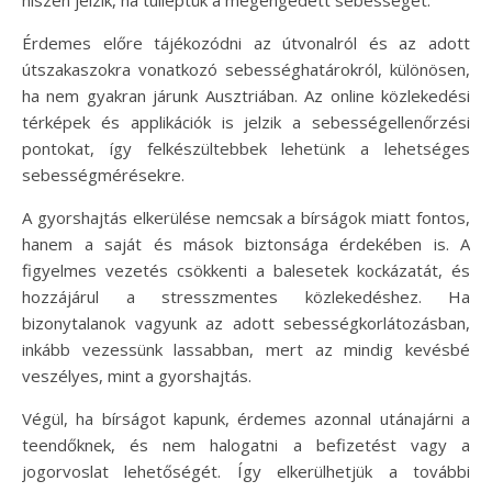
Érdemes előre tájékozódni az útvonalról és az adott
útszakaszokra vonatkozó sebességhatárokról, különösen,
ha nem gyakran járunk Ausztriában. Az online közlekedési
térképek és applikációk is jelzik a sebességellenőrzési
pontokat, így felkészültebbek lehetünk a lehetséges
sebességmérésekre.
A gyorshajtás elkerülése nemcsak a bírságok miatt fontos,
hanem a saját és mások biztonsága érdekében is. A
figyelmes vezetés csökkenti a balesetek kockázatát, és
hozzájárul a stresszmentes közlekedéshez. Ha
bizonytalanok vagyunk az adott sebességkorlátozásban,
inkább vezessünk lassabban, mert az mindig kevésbé
veszélyes, mint a gyorshajtás.
Végül, ha bírságot kapunk, érdemes azonnal utánajárni a
teendőknek, és nem halogatni a befizetést vagy a
jogorvoslat lehetőségét. Így elkerülhetjük a további