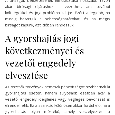
A bírságok befizetésének elmulasztása hosszabb távon
akár bírósági eljáráshoz is vezethet, ami további
költségekkel és jogi problémákkal jár. Ezért a legjobb, ha
mindig betartjuk a sebességhatárokat, és ha mégis
bírságot kapunk, azt időben rendezzük.
A gyorshajtás jogi
következményei és
vezetői engedély
elvesztése
Az osztrák törvények nemcsak pénzbírságot szabhatnak ki
gyorshajtás esetén, hanem súlyosabb esetben akár a
vezetői engedély ideiglenes vagy végleges bevonását is
elrendelhetik. Ez a szankció különösen akkor fordul elő, ha a
gyorshajtás olyan mértékű, amely veszélyezteti a