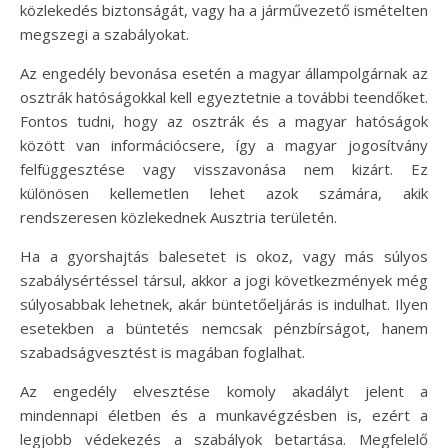
közlekedés biztonságát, vagy ha a járművezető ismételten
megszegi a szabályokat.
Az engedély bevonása esetén a magyar állampolgárnak az
osztrák hatóságokkal kell egyeztetnie a további teendőket.
Fontos tudni, hogy az osztrák és a magyar hatóságok
között van információcsere, így a magyar jogosítvány
felfüggesztése vagy visszavonása nem kizárt. Ez
különösen kellemetlen lehet azok számára, akik
rendszeresen közlekednek Ausztria területén.
Ha a gyorshajtás balesetet is okoz, vagy más súlyos
szabálysértéssel társul, akkor a jogi következmények még
súlyosabbak lehetnek, akár büntetőeljárás is indulhat. Ilyen
esetekben a büntetés nemcsak pénzbírságot, hanem
szabadságvesztést is magában foglalhat.
Az engedély elvesztése komoly akadályt jelent a
mindennapi életben és a munkavégzésben is, ezért a
legjobb védekezés a szabályok betartása. Megfelelő