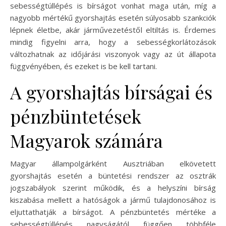
sebességtúllépés is bírságot vonhat maga után, míg a
nagyobb mértékű gyorshajtás esetén súlyosabb szankciók
lépnek életbe, akár járművezetéstől eltiltás is. Érdemes
mindig figyelni arra, hogy a sebességkorlátozások
változhatnak az időjárási viszonyok vagy az út állapota
függvényében, és ezeket is be kell tartani.
A gyorshajtás bírságai és
pénzbüntetések
Magyarok számára
Magyar állampolgárként Ausztriában elkövetett
gyorshajtás esetén a büntetési rendszer az osztrák
jogszabályok szerint működik, és a helyszíni bírság
kiszabása mellett a hatóságok a jármű tulajdonosához is
eljuttathatják a bírságot. A pénzbüntetés mértéke a
sebességtúllépés nagyságától függően többféle