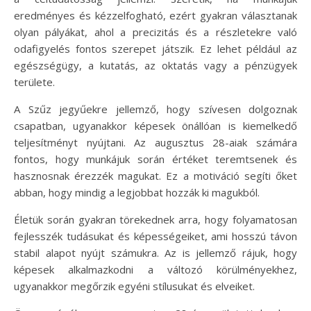
eredményes és kézzelfogható, ezért gyakran választanak
olyan pályákat, ahol a precizitás és a részletekre való
odafigyelés fontos szerepet játszik. Ez lehet például az
egészségügy, a kutatás, az oktatás vagy a pénzügyek
területe.
A Szűz jegyűekre jellemző, hogy szívesen dolgoznak
csapatban, ugyanakkor képesek önállóan is kiemelkedő
teljesítményt nyújtani. Az augusztus 28-aiak számára
fontos, hogy munkájuk során értéket teremtsenek és
hasznosnak érezzék magukat. Ez a motiváció segíti őket
abban, hogy mindig a legjobbat hozzák ki magukból.
Életük során gyakran törekednek arra, hogy folyamatosan
fejlesszék tudásukat és képességeiket, ami hosszú távon
stabil alapot nyújt számukra. Az is jellemző rájuk, hogy
képesek alkalmazkodni a változó körülményekhez,
ugyanakkor megőrzik egyéni stílusukat és elveiket.