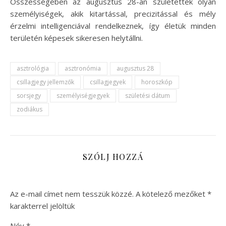
Összességében az augusztus 28-án születettek olyan
személyiségek, akik kitartással, precizitással és mély
érzelmi intelligenciával rendelkeznek, így életük minden
területén képesek sikeresen helytállni.
asztrológia
asztronómia
augusztus 28
csillagjegy jellemzők
csillagjegyek
horoszkóp
sorsjegy
személyiségjegyek
születési dátum
zodiákus
SZÓLJ HOZZÁ
Az e-mail címet nem tesszük közzé.
A kötelező mezőket
*
karakterrel jelöltük
Név
*