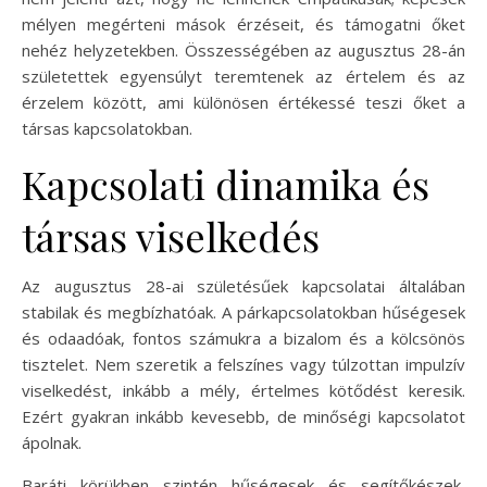
mélyen megérteni mások érzéseit, és támogatni őket
nehéz helyzetekben. Összességében az augusztus 28-án
születettek egyensúlyt teremtenek az értelem és az
érzelem között, ami különösen értékessé teszi őket a
társas kapcsolatokban.
Kapcsolati dinamika és
társas viselkedés
Az augusztus 28-ai születésűek kapcsolatai általában
stabilak és megbízhatóak. A párkapcsolatokban hűségesek
és odaadóak, fontos számukra a bizalom és a kölcsönös
tisztelet. Nem szeretik a felszínes vagy túlzottan impulzív
viselkedést, inkább a mély, értelmes kötődést keresik.
Ezért gyakran inkább kevesebb, de minőségi kapcsolatot
ápolnak.
Baráti körükben szintén hűségesek és segítőkészek,