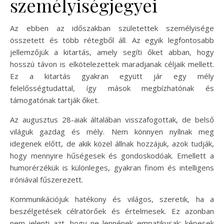
személyiségjegyei
Az ebben az időszakban születettek személyisége
összetett és több rétegből áll. Az egyik legfontosabb
jellemzőjük a kitartás, amely segíti őket abban, hogy
hosszú távon is elkötelezettek maradjanak céljaik mellett.
Ez a kitartás gyakran együtt jár egy mély
felelősségtudattal, így mások megbízhatónak és
támogatónak tartják őket.
Az augusztus 28-aiak általában visszafogottak, de belső
világuk gazdag és mély. Nem könnyen nyílnak meg
idegenek előtt, de akik közel állnak hozzájuk, azok tudják,
hogy mennyire hűségesek és gondoskodóak. Emellett a
humorérzékük is különleges, gyakran finom és intelligens
iróniával fűszerezett.
Kommunikációjuk hatékony és világos, szeretik, ha a
beszélgetések célratörőek és értelmesek. Ez azonban
nem jelenti azt, hogy ne lennének empatikusak; képesek