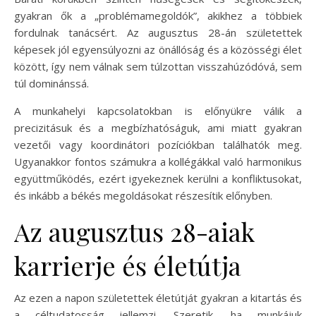
gyakran ők a „problémamegoldók”, akikhez a többiek
fordulnak tanácsért. Az augusztus 28-án születettek
képesek jól egyensúlyozni az önállóság és a közösségi élet
között, így nem válnak sem túlzottan visszahúzódóvá, sem
túl dominánssá.
A munkahelyi kapcsolatokban is előnyükre válik a
precizitásuk és a megbízhatóságuk, ami miatt gyakran
vezetői vagy koordinátori pozíciókban találhatók meg.
Ugyanakkor fontos számukra a kollégákkal való harmonikus
együttműködés, ezért igyekeznek kerülni a konfliktusokat,
és inkább a békés megoldásokat részesítik előnyben.
Az augusztus 28-aiak
karrierje és életútja
Az ezen a napon születettek életútját gyakran a kitartás és
a céltudatosság jellemzi. Szeretik, ha munkájuk