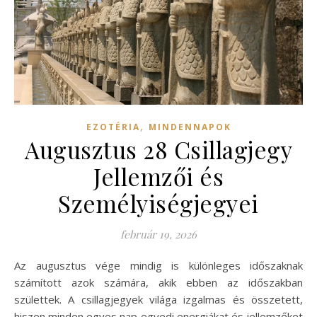
,
EZOTÉRIA
MINDENNAPOK
Augusztus 28 Csillagjegy
Jellemzői és
Személyiségjegyei
február 19, 2026
Az augusztus vége mindig is különleges időszaknak
számított azok számára, akik ebben az időszakban
születtek. A csillagjegyek világa izgalmas és összetett,
hiszen minden egyes nap egyedi energiákat és jellemzőket