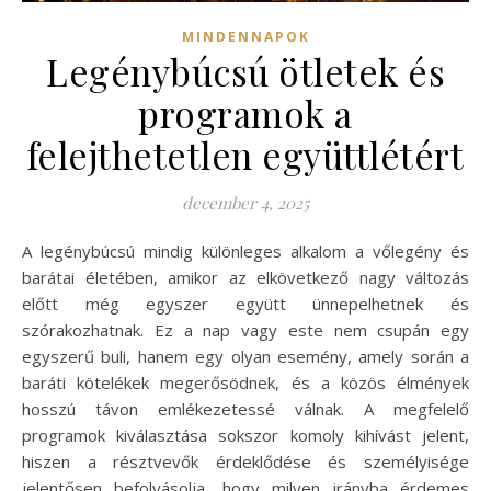
MINDENNAPOK
Legénybúcsú ötletek és
programok a
felejthetetlen együttlétért
december 4, 2025
A legénybúcsú mindig különleges alkalom a vőlegény és
barátai életében, amikor az elkövetkező nagy változás
előtt még egyszer együtt ünnepelhetnek és
szórakozhatnak. Ez a nap vagy este nem csupán egy
egyszerű buli, hanem egy olyan esemény, amely során a
baráti kötelékek megerősödnek, és a közös élmények
hosszú távon emlékezetessé válnak. A megfelelő
programok kiválasztása sokszor komoly kihívást jelent,
hiszen a résztvevők érdeklődése és személyisége
jelentősen befolyásolja, hogy milyen irányba érdemes