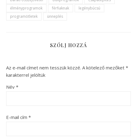
élményprogramok
férfiaknak
legénybúcsú
programötletek
ünneplés
SZÓLJ HOZZÁ
Az e-mail címet nem tesszük közzé.
A kötelező mezőket
*
karakterrel jelöltük
Név
*
E-mail cím
*