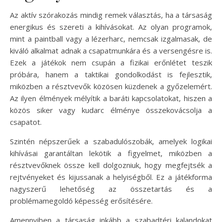
Az aktív szórakozás mindig remek választás, ha a társaság
energikus és szereti a kihívásokat. Az olyan programok,
mint a paintball vagy a lézerharc, nemcsak izgalmasak, de
kiváló alkalmat adnak a csapatmunkára és a versengésre is.
Ezek a játékok nem csupán a fizikai erőnlétet teszik
próbára, hanem a taktikai gondolkodást is fejlesztik,
miközben a résztvevők közösen küzdenek a győzelemért.
Az ilyen élmények mélyítik a baráti kapcsolatokat, hiszen a
közös siker vagy kudarc élménye összekovácsolja a
csapatot.
Szintén népszerűek a szabadulószobák, amelyek logikai
kihívásai garantáltan lekötik a figyelmet, miközben a
résztvevőknek össze kell dolgozniuk, hogy megfejtsék a
rejtvényeket és kijussanak a helyiségből. Ez a játékforma
nagyszerű lehetőség az összetartás és a
problémamegoldó képesség erősítésére.
Amennyiben a társaság inkább a szabadtéri kalandokat