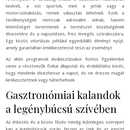
kedveli, a vízi sportok, mint a jetski vagy a
motorcsónakázás, remek választás lehetnek. Ezek a
tevékenységek nemcsak adrenalint adnak, hanem
lehetőséget teremtenek a természet közelségének
élvezetére és a napsütéses, friss levegős szórakozásra.
Egy közös vitorlázás például egyedülálló élményt nyújt,
amely garantáltan emlékezetessé teszi az eseményt.
Az aktív programok kiválasztásakor fontos figyelembe
venni a résztvevők fizikai állapotát és érdeklődési körét,
hogy mindenki élvezhesse a napot, és ne érezze magát
kirekesztettnek vagy túlterheltnek.
Gasztronómiai kalandok
a legénybúcsú szívében
Az étkezés és a közös főzés mindig különleges szerepet
kap a legénybúcsúk során, hiszen az ízek és az együtt