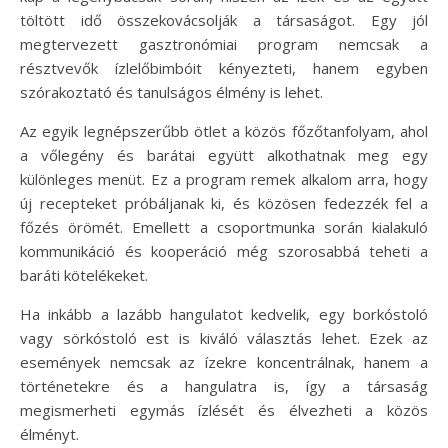
töltött idő összekovácsolják a társaságot. Egy jól
megtervezett gasztronómiai program nemcsak a
résztvevők ízlelőbimbóit kényezteti, hanem egyben
szórakoztató és tanulságos élmény is lehet.
Az egyik legnépszerűbb ötlet a közös főzőtanfolyam, ahol
a vőlegény és barátai együtt alkothatnak meg egy
különleges menüt. Ez a program remek alkalom arra, hogy
új recepteket próbáljanak ki, és közösen fedezzék fel a
főzés örömét. Emellett a csoportmunka során kialakuló
kommunikáció és kooperáció még szorosabbá teheti a
baráti kötelékeket.
Ha inkább a lazább hangulatot kedvelik, egy borkóstoló
vagy sörkóstoló est is kiváló választás lehet. Ezek az
események nemcsak az ízekre koncentrálnak, hanem a
történetekre és a hangulatra is, így a társaság
megismerheti egymás ízlését és élvezheti a közös
élményt.