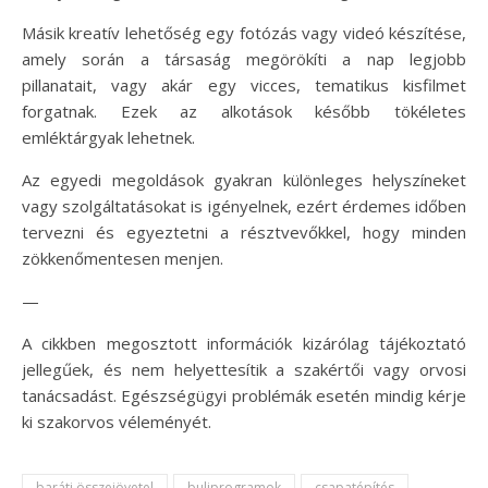
Másik kreatív lehetőség egy fotózás vagy videó készítése,
amely során a társaság megörökíti a nap legjobb
pillanatait, vagy akár egy vicces, tematikus kisfilmet
forgatnak. Ezek az alkotások később tökéletes
emléktárgyak lehetnek.
Az egyedi megoldások gyakran különleges helyszíneket
vagy szolgáltatásokat is igényelnek, ezért érdemes időben
tervezni és egyeztetni a résztvevőkkel, hogy minden
zökkenőmentesen menjen.
—
A cikkben megosztott információk kizárólag tájékoztató
jellegűek, és nem helyettesítik a szakértői vagy orvosi
tanácsadást. Egészségügyi problémák esetén mindig kérje
ki szakorvos véleményét.
baráti összejövetel
buliprogramok
csapatépítés