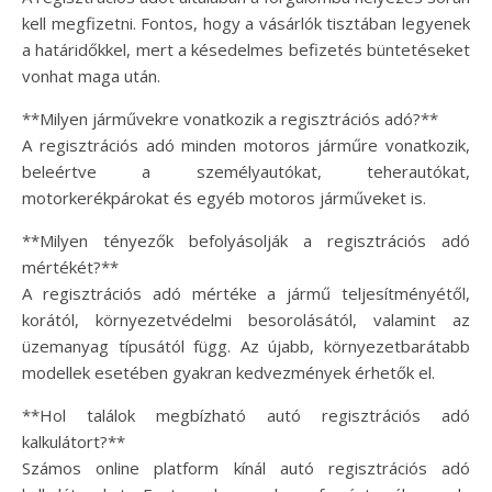
kell megfizetni. Fontos, hogy a vásárlók tisztában legyenek
a határidőkkel, mert a késedelmes befizetés büntetéseket
vonhat maga után.
**Milyen járművekre vonatkozik a regisztrációs adó?**
A regisztrációs adó minden motoros járműre vonatkozik,
beleértve a személyautókat, teherautókat,
motorkerékpárokat és egyéb motoros járműveket is.
**Milyen tényezők befolyásolják a regisztrációs adó
mértékét?**
A regisztrációs adó mértéke a jármű teljesítményétől,
korától, környezetvédelmi besorolásától, valamint az
üzemanyag típusától függ. Az újabb, környezetbarátabb
modellek esetében gyakran kedvezmények érhetők el.
**Hol találok megbízható autó regisztrációs adó
kalkulátort?**
Számos online platform kínál autó regisztrációs adó