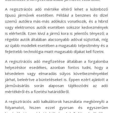
A regisztrációs adó mértéke eltérő lehet a különböző
típusú járművek esetében. Például a benzines és dízel
üzemű autókra más-más adókulcs vonatkozik, és a hibrid
vagy elektromos autók esetében sokszor kedvezmények
is elérhetők. Ezen kívül a jármű kora is jelentős tényező; a
régebbi autók általában alacsonyabb adóval sújtottak, míg
az újabb modellek esetében a magasabb teljesítmény és a
fejlettebb technológia miatt magasabb díjakat kell fizetni.
A regisztrációs adó megfizetése általában a forgalomba
helyezéskor esedékes, azonban fontos tudni, hogy a
késedelem vagy elmaradás súlyos következményekkel
járhat, beleértve a büntetéseket is. Éppen ezért ajánlott a
járművásárlás során alaposan tájékozódni az adó
mértékéről és a fizetési határidőkről.
A regisztrációs adó kalkulátorok használata megkönnyíti a
folyamatot, hiszen ezzel gyorsan és egyszerűen