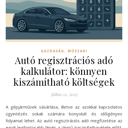
,
GAZDASÁG
MŰSZAKI
Autó regisztrációs adó
kalkulátor: könnyen
kiszámítható költségek
július 12, 2025
A gépjárművek vásárlása, illetve az azokkal kapcsolatos
ügyintézés sokak számára bonyolult és időigényes
folyamat lehet. Az autó regisztrációs adó megfizetése az
egyik legfontosabb lépés a jármű használatbavétele előtt.