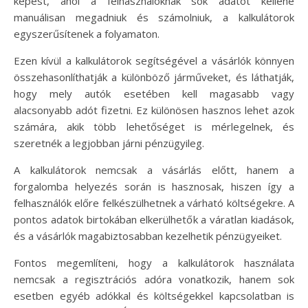
képest, ahol a felhasználóknak sok adatot kellene
manuálisan megadniuk és számolniuk, a kalkulátorok
egyszerűsítenek a folyamaton.
Ezen kívül a kalkulátorok segítségével a vásárlók könnyen
összehasonlíthatják a különböző járműveket, és láthatják,
hogy mely autók esetében kell magasabb vagy
alacsonyabb adót fizetni. Ez különösen hasznos lehet azok
számára, akik több lehetőséget is mérlegelnek, és
szeretnék a legjobban járni pénzügyileg.
A kalkulátorok nemcsak a vásárlás előtt, hanem a
forgalomba helyezés során is hasznosak, hiszen így a
felhasználók előre felkészülhetnek a várható költségekre. A
pontos adatok birtokában elkerülhetők a váratlan kiadások,
és a vásárlók magabiztosabban kezelhetik pénzügyeiket.
Fontos megemlíteni, hogy a kalkulátorok használata
nemcsak a regisztrációs adóra vonatkozik, hanem sok
esetben egyéb adókkal és költségekkel kapcsolatban is