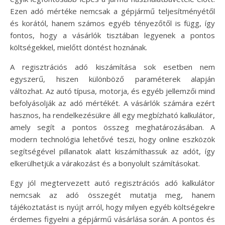
Ezen adó mértéke nemcsak a gépjármű teljesítményétől
és korától, hanem számos egyéb tényezőtől is függ, így
fontos, hogy a vásárlók tisztában legyenek a pontos
költségekkel, mielőtt döntést hoznának.
A regisztrációs adó kiszámítása sok esetben nem
egyszerű, hiszen különböző paraméterek alapján
változhat. Az autó típusa, motorja, és egyéb jellemzői mind
befolyásolják az adó mértékét. A vásárlók számára ezért
hasznos, ha rendelkezésükre áll egy megbízható kalkulátor,
amely segít a pontos összeg meghatározásában. A
modern technológia lehetővé teszi, hogy online eszközök
segítségével pillanatok alatt kiszámíthassuk az adót, így
elkerülhetjük a várakozást és a bonyolult számításokat.
Egy jól megtervezett autó regisztrációs adó kalkulátor
nemcsak az adó összegét mutatja meg, hanem
tájékoztatást is nyújt arról, hogy milyen egyéb költségekre
érdemes figyelni a gépjármű vásárlása során. A pontos és