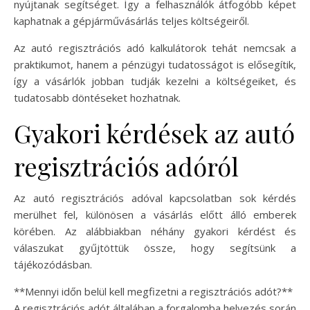
nyújtanak segítséget. Így a felhasználók átfogóbb képet
kaphatnak a gépjárművásárlás teljes költségeiről.
Az autó regisztrációs adó kalkulátorok tehát nemcsak a
praktikumot, hanem a pénzügyi tudatosságot is elősegítik,
így a vásárlók jobban tudják kezelni a költségeiket, és
tudatosabb döntéseket hozhatnak.
Gyakori kérdések az autó
regisztrációs adóról
Az autó regisztrációs adóval kapcsolatban sok kérdés
merülhet fel, különösen a vásárlás előtt álló emberek
körében. Az alábbiakban néhány gyakori kérdést és
válaszukat gyűjtöttük össze, hogy segítsünk a
tájékozódásban.
**Mennyi időn belül kell megfizetni a regisztrációs adót?**
A regisztrációs adót általában a forgalomba helyezés során