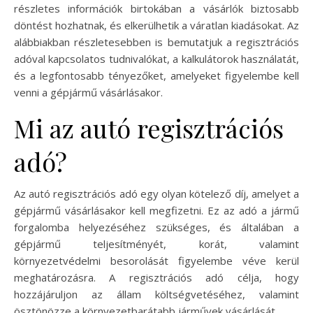
részletes információk birtokában a vásárlók biztosabb
döntést hozhatnak, és elkerülhetik a váratlan kiadásokat. Az
alábbiakban részletesebben is bemutatjuk a regisztrációs
adóval kapcsolatos tudnivalókat, a kalkulátorok használatát,
és a legfontosabb tényezőket, amelyeket figyelembe kell
venni a gépjármű vásárlásakor.
Mi az autó regisztrációs
adó?
Az autó regisztrációs adó egy olyan kötelező díj, amelyet a
gépjármű vásárlásakor kell megfizetni. Ez az adó a jármű
forgalomba helyezéséhez szükséges, és általában a
gépjármű teljesítményét, korát, valamint
környezetvédelmi besorolását figyelembe véve kerül
meghatározásra. A regisztrációs adó célja, hogy
hozzájáruljon az állam költségvetéséhez, valamint
ösztönözze a környezetbarátabb járművek vásárlását.