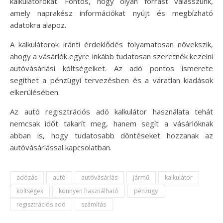
kalkulátorokat. Fontos, hogy olyan forrást válasszunk,
amely naprakész információkat nyújt és megbízható
adatokra alapoz.
A kalkulátorok iránti érdeklődés folyamatosan növekszik,
ahogy a vásárlók egyre inkább tudatosan szeretnék kezelni
autóvásárlási költségeiket. Az adó pontos ismerete
segíthet a pénzügyi tervezésben és a váratlan kiadások
elkerülésében.
Az autó regisztrációs adó kalkulátor használata tehát
nemcsak időt takarít meg, hanem segít a vásárlóknak
abban is, hogy tudatosabb döntéseket hozzanak az
autóvásárlással kapcsolatban.
adózás
autó
autóvásárlás
jármű
kalkulátor
költségek
könnyen használható
pénzügy
regisztrációs adó
számítás