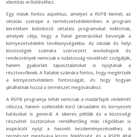
identitás erősítéséhez.
Egy másik fontos aspektus, amelyet a RSPB kiemel, az
oktatás szerepe a természetvédelemben. A program
keretében különböző oktatási programokat indítottak,
amelyek célja, hogy a fiatal generációkat bevonják a
környezetvédelmi tevékenységekbe. Az iskolák és helyi
közösségek számára szervezett workshopok és
rendezvények nemcsak a tudatosság növelését szolgálják,
hanem gyakorlati tapasztalatokat is nyújtanak a
résztvevőknek. A fiatalok számára fontos, hogy megértsék
a környezetvédelem fontosságát, és hogy hogyan
járulhatnak hozzá a természet megóvásához.
A RSPB programja tehát nemcsak a madárfajok védelmét
célozza, hanem szélesebb körű társadalmi és környezeti
hatásokat is generál. A sikeres példák és a közösségi
részvétel ösztönzése remélhetőleg más régiókban is
inspirációt nyújt a hasonló kezdeményezésekhez. A
természet megóvása közös felelősség, és a RSPB által