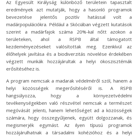
Az Egyesült Királyság különböző területein tapasztalt
eredmények azt mutatják, hogy a hasonló programok
bevezetése jelentős pozitív hatással volt a
madárpopulációkra. Például a Skóciában végzett kutatások
szerint a madárfajok száma 20%-kal nőtt azokon a
területeken, ahol a RSPB által támogatott
kezdeményezéseket valósítottak meg. Ezenkívül az
élőhelyek javítása és a biodiverzitás növelése érdekében
végzett munkák hozzájárultak a helyi ökoszisztémák
erősítéséhez is.
A program nemcsak a madarak védelméről szól, hanem a
helyi közösségek megerősítéséről is. A RSPB
hangsúlyozza, hogy a környezetvédelmi
tevékenységekben való részvétel nemcsak a természet
megóvását jelenti, hanem lehetőséget ad a közösségek
számára, hogy összegyűljenek, együtt dolgozzanak, és
megismerjék egymást. Az ilyen típusú programok
hozzájárulhatnak a társadalmi kohézióhoz és a helyi