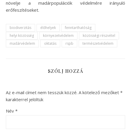
növelje a madárpopulációk védelmére irányuló
erőfeszítéseket.
biodiverzitás
élőhelyek
fenntarthatóság
helyi közösség
környezetvédelem
közösségi részvétel
madárvédelem
oktatás
rspb
természetvédelem
SZÓLJ HOZZÁ
Az e-mail címet nem tesszük közzé.
A kötelező mezőket
*
karakterrel jelöltük
Név
*