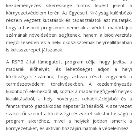
kezdeményezés sikeressége fontos lépést jelent a
környezetvédelem terén. Az Egyesült Királyság különböző
részein végzett kutatások és tapasztalatok azt mutatják,
hogy a hasonló programok nemcsak a védett madárfajok
számának növelésében segítenek, hanem a biodiverzitás
megőrzésében és a helyi ökoszisztémák helyreállításában
is kulcsszerepet játszanak.
A RSPB által támogatott program célja, hogy javítsa a
madarak élőhelyét, és lehetőséget adjon a helyi
közösségek számára, hogy aktívan részt vegyenek a
természetvédelmi törekvésekben. A kezdeményezés
különböző elemekből áll, köztük a madármegfigyelő helyek
kialakításából, a helyi növényzet rehabilitációjából és a
fenntartható gazdálkodás népszerűsítéséből. A szervezet
szakértői szerint a közösségi részvétel kulcsfontosságú a
program sikeréhez, mivel a helyiek jobban ismerik a
környezetüket, és aktívan hozzájárulhatnak a védelemhez.