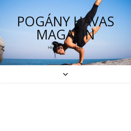
POGÁNY HAVAS
MAGAZIN
Hírek és elemzések