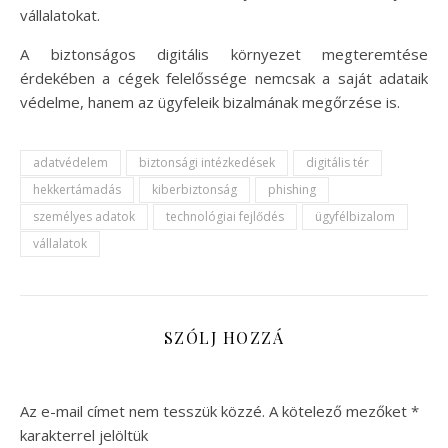
vállalatokat.
A biztonságos digitális környezet megteremtése
érdekében a cégek felelőssége nemcsak a saját adataik
védelme, hanem az ügyfeleik bizalmának megőrzése is.
adatvédelem
biztonsági intézkedések
digitális tér
hekkertámadás
kiberbiztonság
phishing
személyes adatok
technológiai fejlődés
ügyfélbizalom
vállalatok
SZÓLJ HOZZÁ
Az e-mail címet nem tesszük közzé.
A kötelező mezőket
*
karakterrel jelöltük