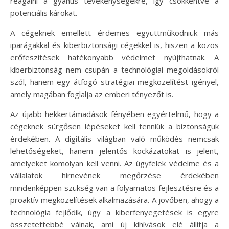
reagálni a gyanús tevékenységekre, így csökkentve a
potenciális károkat.
A cégeknek emellett érdemes együttműködniük más
iparágakkal és kiberbiztonsági cégekkel is, hiszen a közös
erőfeszítések hatékonyabb védelmet nyújthatnak. A
kiberbiztonság nem csupán a technológiai megoldásokról
szól, hanem egy átfogó stratégiai megközelítést igényel,
amely magában foglalja az emberi tényezőt is.
Az újabb hekkertámadások fényében egyértelmű, hogy a
cégeknek sürgősen lépéseket kell tenniük a biztonságuk
érdekében. A digitális világban való működés nemcsak
lehetőségeket, hanem jelentős kockázatokat is jelent,
amelyeket komolyan kell venni. Az ügyfelek védelme és a
vállalatok hírnevének megőrzése érdekében
mindenképpen szükség van a folyamatos fejlesztésre és a
proaktív megközelítések alkalmazására. A jövőben, ahogy a
technológia fejlődik, úgy a kiberfenyegetések is egyre
összetettebbé válnak, ami új kihívások elé állítja a