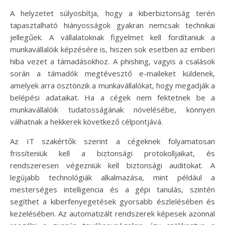
A helyzetet súlyosbítja, hogy a kiberbiztonság terén
tapasztalható hiányosságok gyakran nemcsak technikai
jellegűek. A vállalatoknak figyelmet kell fordítaniuk a
munkavállalóik képzésére is, hiszen sok esetben az emberi
hiba vezet a támadásokhoz. A phishing, vagyis a csalások
során a támadók megtévesztő e-maileket küldenek,
amelyek arra ösztönzik a munkavállalókat, hogy megadják a
belépési adataikat. Ha a cégek nem fektetnek be a
munkavállalóik tudatosságának növelésébe, könnyen
válhatnak a hekkerek következő célpontjává.
Az IT szakértők szerint a cégeknek folyamatosan
frissíteniük kell a biztonsági protokolljaikat, és
rendszeresen végezniük kell biztonsági auditokat. A
legújabb technológiák alkalmazása, mint például a
mesterséges intelligencia és a gépi tanulás, szintén
segíthet a kiberfenyegetések gyorsabb észlelésében és
kezelésében. Az automatizált rendszerek képesek azonnal