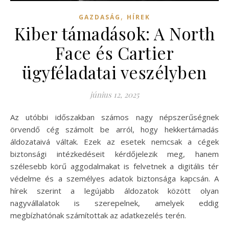
,
GAZDASÁG
HÍREK
Kiber támadások: A North
Face és Cartier
ügyféladatai veszélyben
június 12, 2025
Az utóbbi időszakban számos nagy népszerűségnek
örvendő cég számolt be arról, hogy hekkertámadás
áldozataivá váltak. Ezek az esetek nemcsak a cégek
biztonsági intézkedéseit kérdőjelezik meg, hanem
szélesebb körű aggodalmakat is felvetnek a digitális tér
védelme és a személyes adatok biztonsága kapcsán. A
hírek szerint a legújabb áldozatok között olyan
nagyvállalatok is szerepelnek, amelyek eddig
megbízhatónak számítottak az adatkezelés terén.