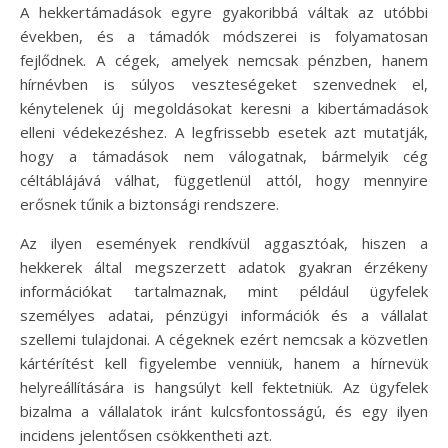
A hekkertámadások egyre gyakoribbá váltak az utóbbi
években, és a támadók módszerei is folyamatosan
fejlődnek. A cégek, amelyek nemcsak pénzben, hanem
hírnévben is súlyos veszteségeket szenvednek el,
kénytelenek új megoldásokat keresni a kibertámadások
elleni védekezéshez. A legfrissebb esetek azt mutatják,
hogy a támadások nem válogatnak, bármelyik cég
céltáblájává válhat, függetlenül attól, hogy mennyire
erősnek tűnik a biztonsági rendszere.
Az ilyen események rendkívül aggasztóak, hiszen a
hekkerek által megszerzett adatok gyakran érzékeny
információkat tartalmaznak, mint például ügyfelek
személyes adatai, pénzügyi információk és a vállalat
szellemi tulajdonai. A cégeknek ezért nemcsak a közvetlen
kártérítést kell figyelembe venniük, hanem a hírnevük
helyreállítására is hangsúlyt kell fektetniük. Az ügyfelek
bizalma a vállalatok iránt kulcsfontosságú, és egy ilyen
incidens jelentősen csökkentheti azt.