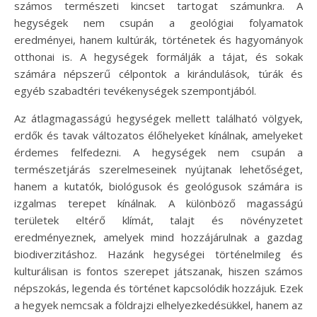
számos természeti kincset tartogat számunkra. A
hegységek nem csupán a geológiai folyamatok
eredményei, hanem kultúrák, történetek és hagyományok
otthonai is. A hegységek formálják a tájat, és sokak
számára népszerű célpontok a kirándulások, túrák és
egyéb szabadtéri tevékenységek szempontjából.
Az átlagmagasságú hegységek mellett található völgyek,
erdők és tavak változatos élőhelyeket kínálnak, amelyeket
érdemes felfedezni. A hegységek nem csupán a
természetjárás szerelmeseinek nyújtanak lehetőséget,
hanem a kutatók, biológusok és geológusok számára is
izgalmas terepet kínálnak. A különböző magasságú
területek eltérő klímát, talajt és növényzetet
eredményeznek, amelyek mind hozzájárulnak a gazdag
biodiverzitáshoz. Hazánk hegységei történelmileg és
kulturálisan is fontos szerepet játszanak, hiszen számos
népszokás, legenda és történet kapcsolódik hozzájuk. Ezek
a hegyek nemcsak a földrajzi elhelyezkedésükkel, hanem az