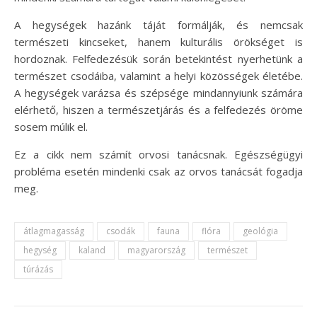
A hegységek hazánk táját formálják, és nemcsak
természeti kincseket, hanem kulturális örökséget is
hordoznak. Felfedezésük során betekintést nyerhetünk a
természet csodáiba, valamint a helyi közösségek életébe.
A hegységek varázsa és szépsége mindannyiunk számára
elérhető, hiszen a természetjárás és a felfedezés öröme
sosem múlik el.
Ez a cikk nem számít orvosi tanácsnak. Egészségügyi
probléma esetén mindenki csak az orvos tanácsát fogadja
meg.
átlagmagasság
csodák
fauna
flóra
geológia
hegység
kaland
magyarország
természet
túrázás