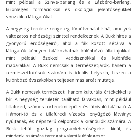
mint például a Szinva-barlang és a Lázbérci-barlang,
különleges formációikkal és ökológiai jelentőségükkel
vonzzák a látogatókat.
A hegység területe rengeteg túraútvonalat kínál, amelyek
változatos nehézségi szinttel rendelkeznek. A Bükk híres a
gyönyörű erdőségeiről, ahol a fák között sétálva a
látogatók könnyen találkozhatnak különböző állatfajokkal,
mint például őzekkel, vaddisznókkal és különféle
madarakkal. A Bükk nemcsak a természetjárók, hanem a
természetfotósok számára is ideális helyszín, hiszen a
különböző évszakokban teljesen más arcát mutatja.
A Bükk nemcsak természeti, hanem kulturális értékekkel is
bír. A hegység területén található falvakban, mint például
Lillafüred, számos történelmi épület és látnivaló található. A
Hámori-tó és a Lillafüredi vízesés lenyűgöző látványt
nyújtanak, és népszerű célpontok a kirándulók számára. A
Bükk tehát gazdag programlehetőségeket kínál, és
mindenki számára tartogat valami különlegeset.