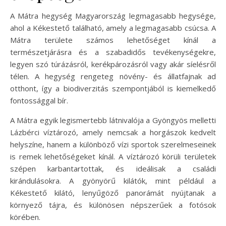
A Mátra hegység Magyarország legmagasabb hegysége,
ahol a Kékestető található, amely a legmagasabb csúcsa. A
Mátra területe számos lehetőséget kínál a
természetjárásra és a szabadidős tevékenységekre,
legyen szó túrázásról, kerékpározásról vagy akár síelésről
télen. A hegység rengeteg növény- és állatfajnak ad
otthont, így a biodiverzitás szempontjából is kiemelkedő
fontossággal bír.
A Mátra egyik legismertebb látnivalója a Gyöngyös melletti
Lázbérci víztározó, amely nemcsak a horgászok kedvelt
helyszíne, hanem a különböző vízi sportok szerelmeseinek
is remek lehetőségeket kínál. A víztározó körüli területek
szépen karbantartottak, és ideálisak a családi
kirándulásokra. A gyönyörű kilátók, mint például a
Kékestető kilátó, lenyűgöző panorámát nyújtanak a
környező tájra, és különösen népszerűek a fotósok
körében.