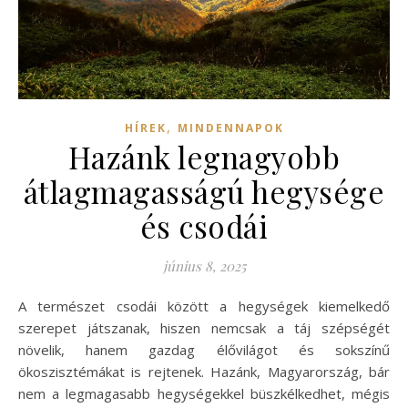
,
HÍREK
MINDENNAPOK
Hazánk legnagyobb
átlagmagasságú hegysége
és csodái
június 8, 2025
A természet csodái között a hegységek kiemelkedő
szerepet játszanak, hiszen nemcsak a táj szépségét
növelik, hanem gazdag élővilágot és sokszínű
ökoszisztémákat is rejtenek. Hazánk, Magyarország, bár
nem a legmagasabb hegységekkel büszkélkedhet, mégis