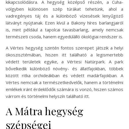
kikapcsolódásra. A hegység középső részén, a Cuha-
völgyben különösen szép túrákat tehetünk, ahol a
vadregényes táj és a különböző vízesések lenyűgöző
látványt nyújtanak. Ezen kívül a Bakony híres barlangjairól
is, mint például a tapolcai tavasbarlang, amely nemcsak
természeti csoda, hanem egyedülálló ökológiai rendszer is.
A Vértes hegység szintén fontos szerepet játszik a helyi
ökoszisztémában, hiszen itt található a legismertebb
védett területek egyike, a Vértesi Natúrpark. A park
bővelkedik különböző növény- és állatfajokban, többek
között ritka orchideákban és védett madárfajokban. A
Vértes nemcsak a természetkedvelők, hanem a történelmi
emlékek iránt érdeklődők számára is vonzó, hiszen számos
várrom és történelmi helyszín található itt.
A Mátra hegység
szépségei