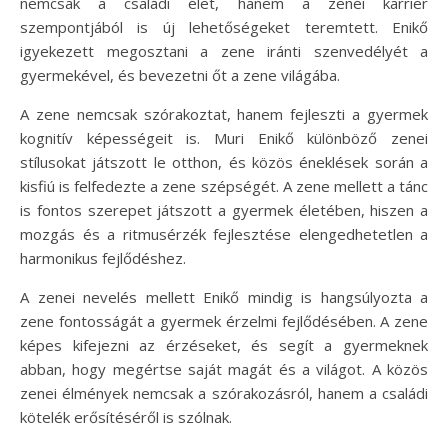
nemcsak a családi élet, hanem a zenei karrier
szempontjából is új lehetőségeket teremtett. Enikő
igyekezett megosztani a zene iránti szenvedélyét a
gyermekével, és bevezetni őt a zene világába.
A zene nemcsak szórakoztat, hanem fejleszti a gyermek
kognitív képességeit is. Muri Enikő különböző zenei
stílusokat játszott le otthon, és közös éneklések során a
kisfiú is felfedezte a zene szépségét. A zene mellett a tánc
is fontos szerepet játszott a gyermek életében, hiszen a
mozgás és a ritmusérzék fejlesztése elengedhetetlen a
harmonikus fejlődéshez.
A zenei nevelés mellett Enikő mindig is hangsúlyozta a
zene fontosságát a gyermek érzelmi fejlődésében. A zene
képes kifejezni az érzéseket, és segít a gyermeknek
abban, hogy megértse saját magát és a világot. A közös
zenei élmények nemcsak a szórakozásról, hanem a családi
kötelék erősítéséről is szólnak.