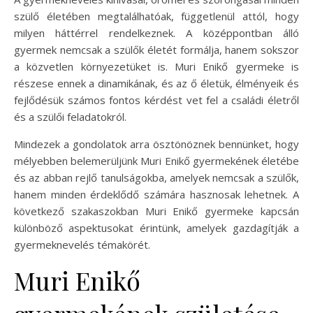
szülő életében megtalálhatóak, függetlenül attól, hogy
milyen háttérrel rendelkeznek. A középpontban álló
gyermek nemcsak a szülők életét formálja, hanem sokszor
a közvetlen környezetüket is. Muri Enikő gyermeke is
részese ennek a dinamikának, és az ő életük, élményeik és
fejlődésük számos fontos kérdést vet fel a családi életről
és a szülői feladatokról.
Mindezek a gondolatok arra ösztönöznek bennünket, hogy
mélyebben belemerüljünk Muri Enikő gyermekének életébe
és az abban rejlő tanulságokba, amelyek nemcsak a szülők,
hanem minden érdeklődő számára hasznosak lehetnek. A
következő szakaszokban Muri Enikő gyermeke kapcsán
különböző aspektusokat érintünk, amelyek gazdagítják a
gyermeknevelés témakörét.
Muri Enikő