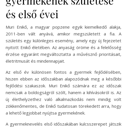
gyermekének születése
és első évei
Muri Enikő, a magyar popzene egyik kiemelkedő alakja,
2011-ben vált anyává, amikor megszületett a fia. A
születés egy különleges esemény, amely egy új fejezetet
nyitott Enikő életében. Az anyaság öröme és a felelősség
érzése egyaránt megváltoztatta a művésznő prioritásait,
életritmusát és mindennapjait.
Az első év különösen fontos a gyermek fejlődésében,
hiszen ebben az időszakban alapozódnak meg a későbbi
fejlődési szakaszok. Muri Enikő számára ez az időszak
nemcsak a boldogságról szólt, hanem a kihívásokról is. Az
új élethelyzethez való alkalmazkodás nem mindig volt
zökkenőmentes, de Enikő tudatosan törekedett arra, hogy
a lehető legjobbat nyújtsa gyermekének.
A gyermeknevelés első időszakában kulcsszerepet játszik