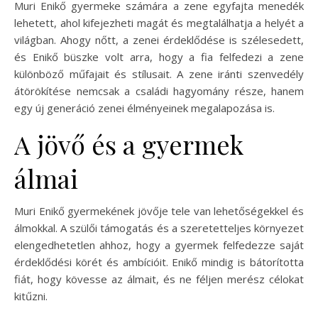
Muri Enikő gyermeke számára a zene egyfajta menedék
lehetett, ahol kifejezheti magát és megtalálhatja a helyét a
világban. Ahogy nőtt, a zenei érdeklődése is szélesedett,
és Enikő büszke volt arra, hogy a fia felfedezi a zene
különböző műfajait és stílusait. A zene iránti szenvedély
átörökítése nemcsak a családi hagyomány része, hanem
egy új generáció zenei élményeinek megalapozása is.
A jövő és a gyermek
álmai
Muri Enikő gyermekének jövője tele van lehetőségekkel és
álmokkal. A szülői támogatás és a szeretetteljes környezet
elengedhetetlen ahhoz, hogy a gyermek felfedezze saját
érdeklődési körét és ambícióit. Enikő mindig is bátorította
fiát, hogy kövesse az álmait, és ne féljen merész célokat
kitűzni.