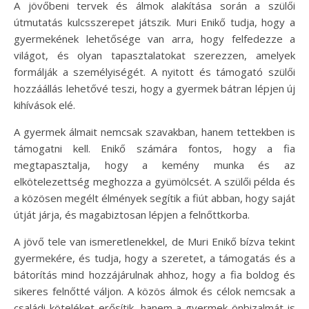
A jövőbeni tervek és álmok alakítása során a szülői
útmutatás kulcsszerepet játszik. Muri Enikő tudja, hogy a
gyermekének lehetősége van arra, hogy felfedezze a
világot, és olyan tapasztalatokat szerezzen, amelyek
formálják a személyiségét. A nyitott és támogató szülői
hozzáállás lehetővé teszi, hogy a gyermek bátran lépjen új
kihívások elé.
A gyermek álmait nemcsak szavakban, hanem tettekben is
támogatni kell. Enikő számára fontos, hogy a fia
megtapasztalja, hogy a kemény munka és az
elkötelezettség meghozza a gyümölcsét. A szülői példa és
a közösen megélt élmények segítik a fiút abban, hogy saját
útját járja, és magabiztosan lépjen a felnőttkorba.
A jövő tele van ismeretlenekkel, de Muri Enikő bízva tekint
gyermekére, és tudja, hogy a szeretet, a támogatás és a
bátorítás mind hozzájárulnak ahhoz, hogy a fia boldog és
sikeres felnőtté váljon. A közös álmok és célok nemcsak a
családi köteléket erősítik, hanem a gyermek önbizalmát is