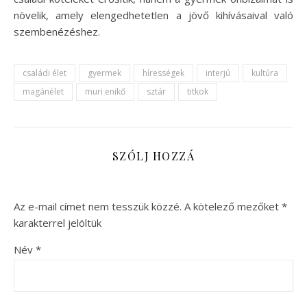
növelik, amely elengedhetetlen a jövő kihívásaival való
szembenézéshez.
családi élet
gyermek
hírességek
interjú
kultúra
magánélet
muri enikő
sztár
titkok
SZÓLJ HOZZÁ
Az e-mail címet nem tesszük közzé.
A kötelező mezőket
*
karakterrel jelöltük
Név
*