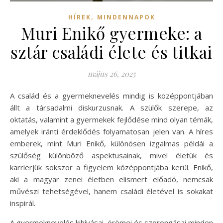
,
HÍREK
MINDENNAPOK
Muri Enikő gyermeke: a
sztár családi élete és titkai
május 26, 2025
A család és a gyermeknevelés mindig is középpontjában
állt a társadalmi diskurzusnak. A szülők szerepe, az
oktatás, valamint a gyermekek fejlődése mind olyan témák,
amelyek iránti érdeklődés folyamatosan jelen van. A híres
emberek, mint Muri Enikő, különösen izgalmas példái a
szülőség különböző aspektusainak, mivel életük és
karrierjük sokszor a figyelem középpontjába kerül. Enikő,
aki a magyar zenei életben elismert előadó, nemcsak
művészi tehetségével, hanem családi életével is sokakat
inspirál.
A gyermeknevelés kihívásai, örömei és szorongásai minden