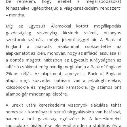
De remélem, hogy ezeket a megállapodásokat
felhasználva újjáépíthetjük a világkereskedelmi rendszert”
– mondta.
Míg az Egyesült Államokkal kötött megállapodás
gazdaságilag viszonylag kicsinek számít, bizonyos
szektorok számára mégis jelentőséggel bír. A Bank of
England a második alkalommal csökkentette az
alapkamatot az idén, mondván, hogy az infláció lassulása áll
a döntés mögött. Miközben az Egyesült Királyságban az
infláció csökkent, még mindig meghaladja a Bank of England
2%-os célját. Az alapkamat, amelyet a Bank of England
állapít meg, közvetlen hatással van a jelzáloghitelekre,
kölcsönökre és megtakarítási kamatokra, így számos brit
állampolgár mindennapi életére.
A Brexit utáni kereskedelmi viszonyok alakulása tehát
nemcsak a kormányzati szintű tárgyalásokra van hatással,
hanem a brit gazdaság egészére is. A kereskedelmi
kapcsolatok újjáépítése elengedhetetlen a stabilitás és a