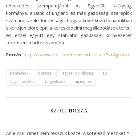
növekedés szempontjából. Az Egyesült Királyság
kormánya, a Bank of England és más gazdasági szereplők
számára is kulcsfontosságú, hogy a következő hónapokban
sikerüljön előrelépni a kereskedelmi megállapodások terén,
és ezzel együtt egy stabilabb gazdasági környezetet
teremteni a britek számára.
Forrás:
https://www.bbc.com/news/articles/cr7zr4gnknxo
bankelnök
brüsszel
egyesült királyság
eu
figyelmeztetés
tárgyalások
újjáépítés
SZÓLJ HOZZÁ
Az e-mail címet nem tesszük közzé.
A kötelező mezőket
*