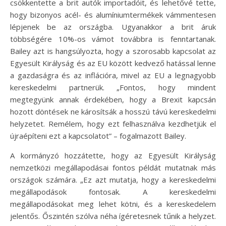
csökkentette a brit autók importadóit, és lehetővé tette,
hogy bizonyos acél- és alumíniumtermékek vámmentesen
lépjenek be az országba. Ugyanakkor a brit áruk
többségére 10%-os vámot továbbra is fenntartanak.
Bailey azt is hangsúlyozta, hogy a szorosabb kapcsolat az
Egyesült Királyság és az EU között kedvező hatással lenne
a gazdaságra és az inflációra, mivel az EU a legnagyobb
kereskedelmi partnerük. „Fontos, hogy mindent
megtegyünk annak érdekében, hogy a Brexit kapcsán
hozott döntések ne károsítsák a hosszú távú kereskedelmi
helyzetet. Remélem, hogy ezt felhasználva kezdhetjük el
újraépíteni ezt a kapcsolatot” – fogalmazott Bailey.
A kormányzó hozzátette, hogy az Egyesült Királyság
nemzetközi megállapodásai fontos példát mutatnak más
országok számára. „Ez azt mutatja, hogy a kereskedelmi
megállapodások fontosak. A kereskedelmi
megállapodásokat meg lehet kötni, és a kereskedelem
jelentős. Őszintén szólva néha ígéretesnek tűnik a helyzet.