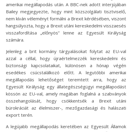
amerikai megállapodás után. A BBC-nek adott interjújában
Bailey megjegyezte, hogy mint közszolgálati tisztviselő,
nem kíván véleményt formálni a Brexit kérdésében, viszont
hangsúlyozta, hogy a Brexit utáni kereskedelmi visszaesés
visszafordítása „előnyös” lenne az Egyesült Királyság
számára.
Jelenleg a brit kormány tárgyalásokat folytat az EU-val
azzal a céllal, hogy újraértelmezzék kereskedelmi és
biztonsági kapcsolataikat, különösen a hónap végén
esedékes csúcstalálkozó előtt. A legutóbbi amerikai
megállapodás lehetőséget teremtett arra, hogy az
Egyesült Királyság egy állategészségügyi megállapodást
kössön az EU-val, amely magában foglalná a szabványok
összehangolását, hogy csökkentsék a Brexit utáni
bürokráciát az élelmiszer-, mezőgazdasági és halászati
export terén.
A legújabb megállapodás keretében az Egyesült Államok