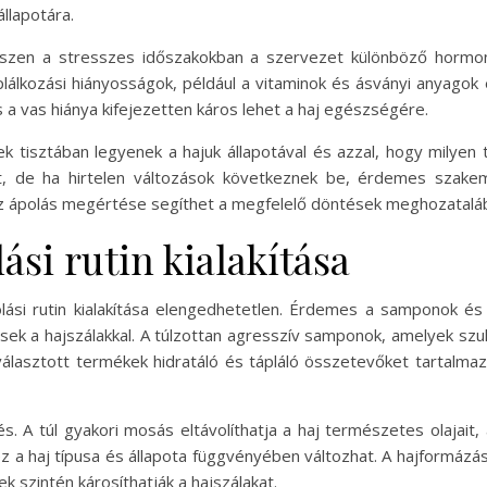
llapotára.
hiszen a stresszes időszakokban a szervezet különböző hormon
plálkozási hiányosságok, például a vitaminok és ásványi anyagok 
s a vas hiánya kifejezetten káros lehet a haj egészségére.
k tisztában legyenek a hajuk állapotával és azzal, hogy milyen 
t, de ha hirtelen változások következnek be, érdemes szakem
az ápolás megértése segíthet a megfelelő döntések meghozatalá
ási rutin kialakítása
olási rutin kialakítása elengedhetetlen. Érdemes a samponok és
ek a hajszálakkal. A túlzottan agresszív samponok, amelyek szulf
választott termékek hidratáló és tápláló összetevőket tartalmaz
s. A túl gyakori mosás eltávolíthatja a haj természetes olajai
 ez a haj típusa és állapota függvényében változhat. A hajformázá
ek szintén károsíthatják a hajszálakat.