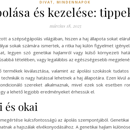
,
DIVAT
MINDENNAPOK
polása és kezelése: tipp
március 18, 2025
zott a szépségápolás világában, hiszen a haj állapota sokat eláru
ályai sokak számára ismertek, a ritka haj külön figyelmet igényel
lhat, legyen szó genetikai hajlamról vagy külső környezeti ha
dúsabbá tételében, vagy legalábbis az egészségesebb megjele
ő termékek kiválasztása, valamint az ápolási szokások tudato
echnikák is nagy hatással lehetnek a haj állapotára. Ezen kívül a
-kondicionáló szereket alkalmaznak, mivel ezek sok esetben r
hogy a lehető legjobb eredményeket érhessük el.
i és okai
ek megértése kulcsfontosságú az ápolás szempontjából. Genetikai 
lhatnak a hajszálak elvékonyodásához. A genetikai hajlam különö