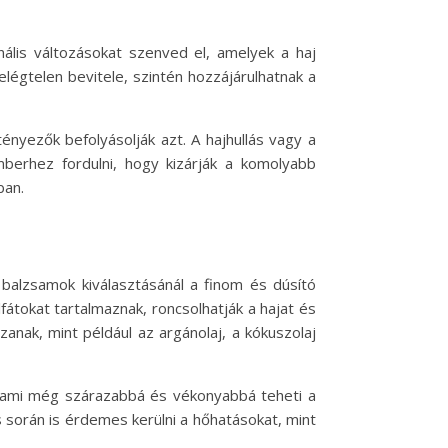
ális változásokat szenved el, amelyek a haj
elégtelen bevitele, szintén hozzájárulhatnak a
tényezők befolyásolják azt. A hajhullás vagy a
berhez fordulni, hogy kizárják a komolyabb
ban.
 balzsamok kiválasztásánál a finom és dúsító
átokat tartalmaznak, roncsolhatják a hajat és
zanak, mint például az argánolaj, a kókuszolaj
t, ami még szárazabbá és vékonyabbá teheti a
s során is érdemes kerülni a hőhatásokat, mint