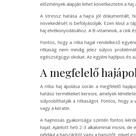
előzmények alapján lehet következtetni a haj á
A stressz hatása a hajra jól dokumentált, 
növekedését is befolyásolják. Ezen kívül a tá
haj elvékonyodásához. A B-vitaminok, a cink é
Fontos, hogy a ritka hajjal rendelkező egyéne
ritkaság nem mindig jelez súlyos problémá
egészségügyi okokat. Az egyéni hajtípus és 
A megfelelő hajápol
A ritka haj ápolása során a megfelelő hajáp
hatású termékeket keresni, amelyek kíméletes
súlyosbíthatják a ritkaságot. Fontos, hogy a 
vagy a keratin.
A hajmosás gyakorisága szintén fontos kérdé
hajat. Ajánlott heti 2-3 alkalommal mosni, de
például a hajszárítót vagy a hajsütőt, mivel ez