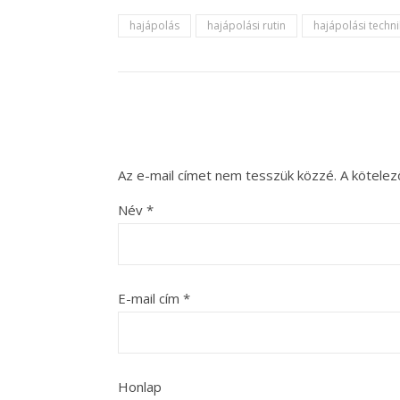
hajápolás
hajápolási rutin
hajápolási techn
Az e-mail címet nem tesszük közzé.
A kötele
Név
*
E-mail cím
*
Honlap