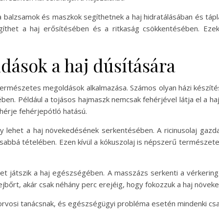
n a balzsamok és maszkok segíthetnek a haj hidratálásában és t
gíthet a haj erősítésében és a ritkaság csökkentésében. Eze
ások a haj dúsítására
 természetes megoldások alkalmazása. Számos olyan házi készíté
. Például a tojásos hajmaszk nemcsak fehérjével látja el a haja
ehérje fehérjepótló hatású.
ny lehet a haj növekedésének serkentésében. A ricinusolaj gazd
sabbá tételében. Ezen kívül a kókuszolaj is népszerű természetes
et játszik a haj egészségében. A masszázs serkenti a vérkering
jbőrt, akár csak néhány perc erejéig, hogy fokozzuk a haj növek
orvosi tanácsnak, és egészségügyi probléma esetén mindenki csa