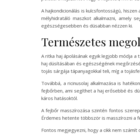
A hajkondicionálás is kulcsfontosságú, hisze
mélyhidratáló maszkot alkalmazni, amely se
egészségesebben és dúsabban nézzen ki.
Természetes megold
A ritka haj ápolásának egyik legjobb módja a
haj dúsításában és egészségének megőrzésében
tojás sárgája tápanyagokkal teli, míg a tojásf
Továbbá, a ricinusolaj alkalmazása is hatéko
fejbőrben, ami segíthet a haj erősebbé és dú
káros hatásoktól.
A fejbőr masszírozása szintén fontos szerep
Érdemes hetente többször is masszírozni a fe
Fontos megjegyezni, hogy a cikk nem számít 