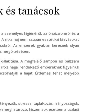
ek és tanácsok
l a személyes higiénéről, az önbizalomról és a
. A ritka haj nem csupán esztétikai kihívásokat
tásokról. Az emberek gyakran keresnek olyan
nés megőrzésében.
s kialakítása. A megfelelő sampon és balzsam
 ritka hajjal rendelkező embereknek figyelniük
oncsolhatják a hajat. Érdemes tehát mélyebb
tényezők, stressz, táplálkozási hiányosságok,
sen meghatározó, hiszen sok esetben a családi