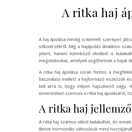
A ritka haj á
A haj ápolása mindig is kiemelt szerepet játs
stílusérzékről. Míg a hajápolás általános szab
jelent, hanem különböző okokból is kialaku
megoldásokat, amelyek segíthetnek a hajuk 
A ritka haj ápolása során fontos a megfelel
használata mellett a hajformázó eszközök és t
kell arra is, hogy milyen hajszínező vagy 
ismereteket szerezni a ritka haj ápolásáról, 
A ritka haj jellemző
A ritka haj számos okból kialakulhat, és enn
illetve hormonális változások mind hozzájáru