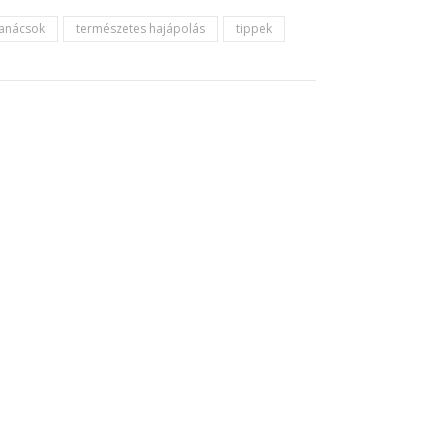
tanácsok
természetes hajápolás
tippek