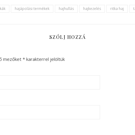
ikák
hajápolási termékek
hajhullás
hajkezelés
ritka haj
SZÓLJ HOZZÁ
ző mezőket
*
karakterrel jelöltük