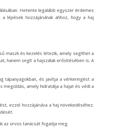
áplálásában. Hetente legalább egyszer érdemes
k a lépések hozzájárulnak ahhoz, hogy a haj
sű maszk és kezelés létezik, amely segíthet a
t, hanem segít a hajszálak erősítésében is. A
ag tápanyagokban, és javítja a vérkeringést a
 megoldás, amely hidratálja a hajat és védi a
ést, ezzel hozzájárulva a haj növekedéséhez.
edését.
k az orvos tanácsát fogadja meg.