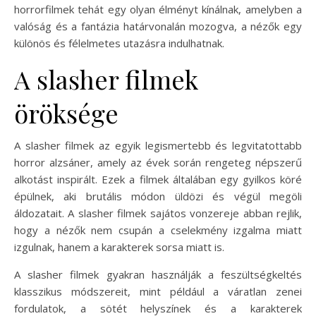
horrorfilmek tehát egy olyan élményt kínálnak, amelyben a
valóság és a fantázia határvonalán mozogva, a nézők egy
különös és félelmetes utazásra indulhatnak.
A slasher filmek
öröksége
A slasher filmek az egyik legismertebb és legvitatottabb
horror alzsáner, amely az évek során rengeteg népszerű
alkotást inspirált. Ezek a filmek általában egy gyilkos köré
épülnek, aki brutális módon üldözi és végül megöli
áldozatait. A slasher filmek sajátos vonzereje abban rejlik,
hogy a nézők nem csupán a cselekmény izgalma miatt
izgulnak, hanem a karakterek sorsa miatt is.
A slasher filmek gyakran használják a feszültségkeltés
klasszikus módszereit, mint például a váratlan zenei
fordulatok, a sötét helyszínek és a karakterek