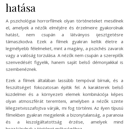
hatása
A pszichológiai horrorfilmek olyan történeteket mesélnek
el, amelyek a nézők elméjére és érzelmeire gyakorolnak
hatást, nem csupán a látványos ijesztgetésre
támaszkodva. Ezek a filmek gyakran keltik életre a
legmélyebb félelmeket, mint a magány, a pszichés zavarok
vagy a valóság torzulása. A nézők nem csupán a szereplők
szenvedését figyelik, hanem saját belső démonjaikkal is
szembenéznek.
Ezek a filmek általában lassúbb tempóval bírnak, és a
feszültséget fokozatosan építik fel. A karakterek belső
küzdelmei és a környezeti elemek kombinációja képes
olyan atmoszférát teremteni, amelyben a nézők szinte
lélegzetvisszafojtva várják, mi fog történni. Az ilyen típusú
filmekben gyakran megjelenik a bizonytalanság, a paranoia
és a kiszolgáltatottság érzése, amelyek mind
hozzájárulnak a történet mélységéhez.