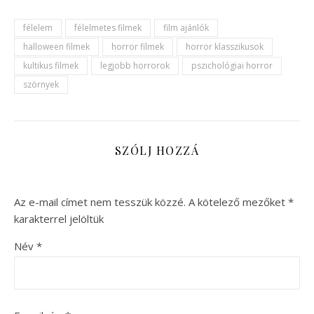
félelem
félelmetes filmek
film ajánlók
halloween filmek
horror filmek
horror klasszikusok
kultikus filmek
legjobb horrorok
pszichológiai horror
szörnyek
SZÓLJ HOZZÁ
Az e-mail címet nem tesszük közzé.
A kötelező mezőket
*
karakterrel jelöltük
Név
*