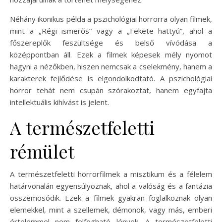
Néhány ikonikus példa a pszichológiai horrorra olyan filmek,
mint a „Régi ismerős” vagy a „Fekete hattyú”, ahol a
főszereplők feszültsége és belső vívódása a
középpontban áll. Ezek a filmek képesek mély nyomot
hagyni a nézőkben, hiszen nemcsak a cselekmény, hanem a
karakterek fejlődése is elgondolkodtató. A pszichológiai
horror tehát nem csupán szórakoztat, hanem egyfajta
intellektuális kihívást is jelent.
A természetfeletti
rémület
A természetfeletti horrorfilmek a misztikum és a félelem
határvonalán egyensúlyoznak, ahol a valóság és a fantázia
összemosódik. Ezek a filmek gyakran foglalkoznak olyan
elemekkel, mint a szellemek, démonok, vagy más, emberi
értelemmel nem felfogható lények. A természetfeletti