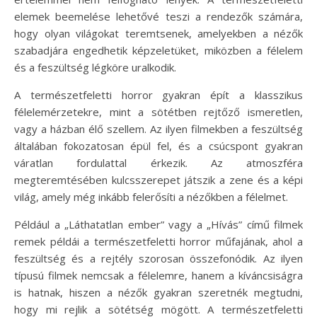
elemek beemelése lehetővé teszi a rendezők számára,
hogy olyan világokat teremtsenek, amelyekben a nézők
szabadjára engedhetik képzeletüket, miközben a félelem
és a feszültség légköre uralkodik.
A természetfeletti horror gyakran épít a klasszikus
félelemérzetekre, mint a sötétben rejtőző ismeretlen,
vagy a házban élő szellem. Az ilyen filmekben a feszültség
általában fokozatosan épül fel, és a csúcspont gyakran
váratlan fordulattal érkezik. Az atmoszféra
megteremtésében kulcsszerepet játszik a zene és a képi
világ, amely még inkább felerősíti a nézőkben a félelmet.
Például a „Láthatatlan ember” vagy a „Hívás” című filmek
remek példái a természetfeletti horror műfajának, ahol a
feszültség és a rejtély szorosan összefonódik. Az ilyen
típusú filmek nemcsak a félelemre, hanem a kíváncsiságra
is hatnak, hiszen a nézők gyakran szeretnék megtudni,
hogy mi rejlik a sötétség mögött. A természetfeletti