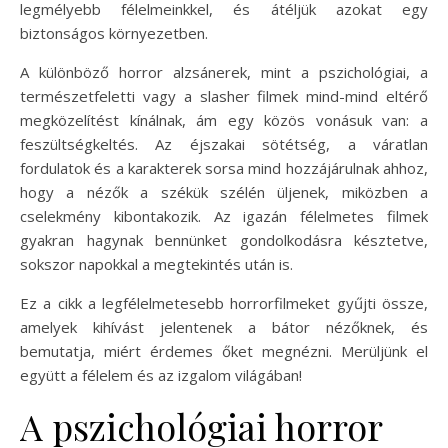
legmélyebb félelmeinkkel, és átéljük azokat egy
biztonságos környezetben.
A különböző horror alzsánerek, mint a pszichológiai, a
természetfeletti vagy a slasher filmek mind-mind eltérő
megközelítést kínálnak, ám egy közös vonásuk van: a
feszültségkeltés. Az éjszakai sötétség, a váratlan
fordulatok és a karakterek sorsa mind hozzájárulnak ahhoz,
hogy a nézők a székük szélén üljenek, miközben a
cselekmény kibontakozik. Az igazán félelmetes filmek
gyakran hagynak bennünket gondolkodásra késztetve,
sokszor napokkal a megtekintés után is.
Ez a cikk a legfélelmetesebb horrorfilmeket gyűjti össze,
amelyek kihívást jelentenek a bátor nézőknek, és
bemutatja, miért érdemes őket megnézni. Merüljünk el
együtt a félelem és az izgalom világában!
A pszichológiai horror