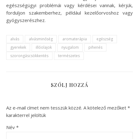
egészségügyi problémái vagy kérdései vannak, kérjük,
forduljon szakemberhez, például kezelőorvoshoz vagy
gyógyszerészhez.
alvás
alvásminőség
aromaterápia
egészség
gyerekek
illóolajok
nyugalom
pihenés
szorongáscsökkentés
természetes
SZÓLJ HOZZÁ
Az e-mail címet nem tesszük közzé.
A kötelező mezőket
*
karakterrel jelöltük
Név
*