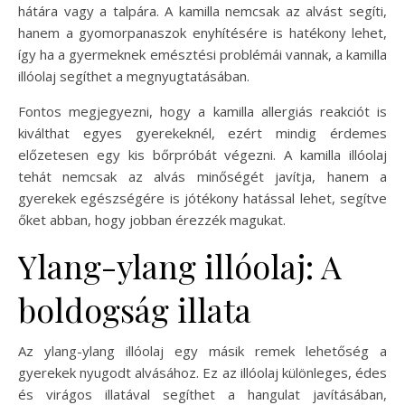
hátára vagy a talpára. A kamilla nemcsak az alvást segíti,
hanem a gyomorpanaszok enyhítésére is hatékony lehet,
így ha a gyermeknek emésztési problémái vannak, a kamilla
illóolaj segíthet a megnyugtatásában.
Fontos megjegyezni, hogy a kamilla allergiás reakciót is
kiválthat egyes gyerekeknél, ezért mindig érdemes
előzetesen egy kis bőrpróbát végezni. A kamilla illóolaj
tehát nemcsak az alvás minőségét javítja, hanem a
gyerekek egészségére is jótékony hatással lehet, segítve
őket abban, hogy jobban érezzék magukat.
Ylang-ylang illóolaj: A
boldogság illata
Az ylang-ylang illóolaj egy másik remek lehetőség a
gyerekek nyugodt alvásához. Ez az illóolaj különleges, édes
és virágos illatával segíthet a hangulat javításában,