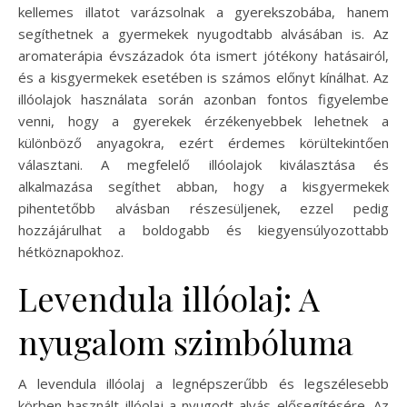
kellemes illatot varázsolnak a gyerekszobába, hanem
segíthetnek a gyermekek nyugodtabb alvásában is. Az
aromaterápia évszázadok óta ismert jótékony hatásairól,
és a kisgyermekek esetében is számos előnyt kínálhat. Az
illóolajok használata során azonban fontos figyelembe
venni, hogy a gyerekek érzékenyebbek lehetnek a
különböző anyagokra, ezért érdemes körültekintően
választani. A megfelelő illóolajok kiválasztása és
alkalmazása segíthet abban, hogy a kisgyermekek
pihentetőbb alvásban részesüljenek, ezzel pedig
hozzájárulhat a boldogabb és kiegyensúlyozottabb
hétköznapokhoz.
Levendula illóolaj: A
nyugalom szimbóluma
A levendula illóolaj a legnépszerűbb és legszélesebb
körben használt illóolaj a nyugodt alvás elősegítésére. Az