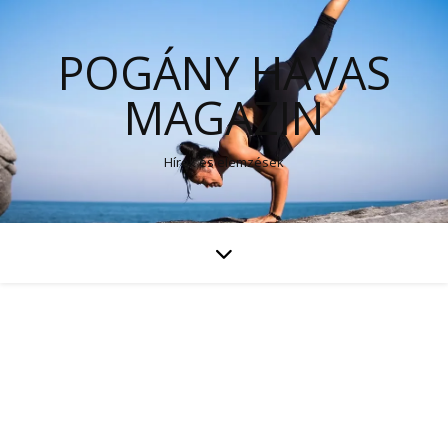
POGÁNY HAVAS
MAGAZIN
Hírek és elemzések