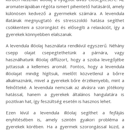
aromaterápiában régóta ismert pihentető hatásáról, amely
különösen kedvező a gyermekek számára. A levendula
illatának megnyugtató és stresszoldó hatása segíthet
csökkenteni a szorongást és elősegíti a relaxációt, így a
gyerekek könnyebben elalszanak.
A levendula illóolaj használata rendkívül egyszerű. Néhány
csepp olajat csepegtethetünk a párnára, vagy
használhatunk illóolaj diffúzort, hogy a szoba levegőjébe
juttassuk a kellemes aromát. Fontos, hogy a levendula
illóolajat mindig hígítsuk, mielőtt közvetlenül a bőrre
alkalmaznánk, mivel a gyerekek bőre érzékenyebb, mint a
felnőtteké. A levendula nemcsak az alvásra van jótékony
hatással, hanem a gyerekek általános hangulatára is
pozitívan hat, így feszültség esetén is hasznos lehet.
Ezen kívül a levendula illóolaj segíthet a fejfájás
enyhítésében is, amely szintén gyakori probléma a
gyerekek körében. Ha a gyermek szorongással küzd, a