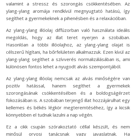
valamint a stressz és szorongás csökkentésében. Az
ylang-ylang aromája rendkívül megnyugtató hatású, így
segíthet a gyermekeknek a pihenésben és a relaxációban.
Az ylang-ylang illóolaj diffúzorban való használata ideális
megoldás, hogy az illat teret nyerjen a szobában.
Hasonlóan a többi illóolajhoz, az ylang-ylang olajat is
célszerű hígítani, ha bőrfelületen alkalmazzuk. Ezen kívül az
ylang-ylang segíthet a szívverés normalizálásában is, ami
különösen fontos lehet a nyugodt alvás szempontjából.
Az ylang-ylang illóolaj nemcsak az alvás minőségére van
pozitív hatással, hanem segíthet a gyermekek
szorongásának csökkentésében és a boldogságérzet
fokozásában is. A szobában terjengő illat hozzájárulhat egy
kellemes és békés légkör megteremtéséhez, így a kicsik
könnyebben el tudnak lazulni a nap végén.
Ez a cikk csupán szórakoztató céllal készült, és nem
minősül orvosi tanácsnak vagy javaslatnak. Ha