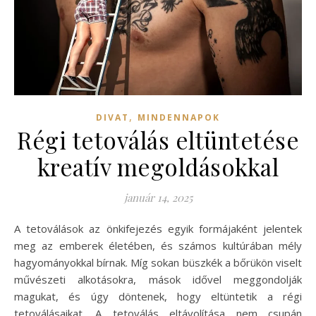
,
DIVAT
MINDENNAPOK
Régi tetoválás eltüntetése
kreatív megoldásokkal
január 14, 2025
A tetoválások az önkifejezés egyik formájaként jelentek
meg az emberek életében, és számos kultúrában mély
hagyományokkal bírnak. Míg sokan büszkék a bőrükön viselt
művészeti alkotásokra, mások idővel meggondolják
magukat, és úgy döntenek, hogy eltüntetik a régi
tetoválásaikat. A tetoválás eltávolítása nem csupán