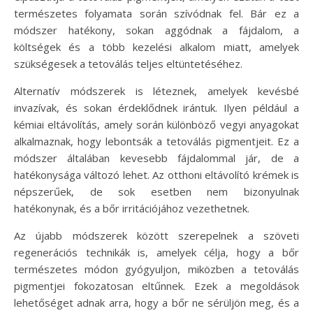
természetes folyamata során szívódnak fel. Bár ez a
módszer hatékony, sokan aggódnak a fájdalom, a
költségek és a több kezelési alkalom miatt, amelyek
szükségesek a tetoválás teljes eltüntetéséhez.
Alternatív módszerek is léteznek, amelyek kevésbé
invazívak, és sokan érdeklődnek irántuk. Ilyen például a
kémiai eltávolítás, amely során különböző vegyi anyagokat
alkalmaznak, hogy lebontsák a tetoválás pigmentjeit. Ez a
módszer általában kevesebb fájdalommal jár, de a
hatékonysága változó lehet. Az otthoni eltávolító krémek is
népszerűek, de sok esetben nem bizonyulnak
hatékonynak, és a bőr irritációjához vezethetnek.
Az újabb módszerek között szerepelnek a szöveti
regenerációs technikák is, amelyek célja, hogy a bőr
természetes módon gyógyuljon, miközben a tetoválás
pigmentjei fokozatosan eltűnnek. Ezek a megoldások
lehetőséget adnak arra, hogy a bőr ne sérüljön meg, és a