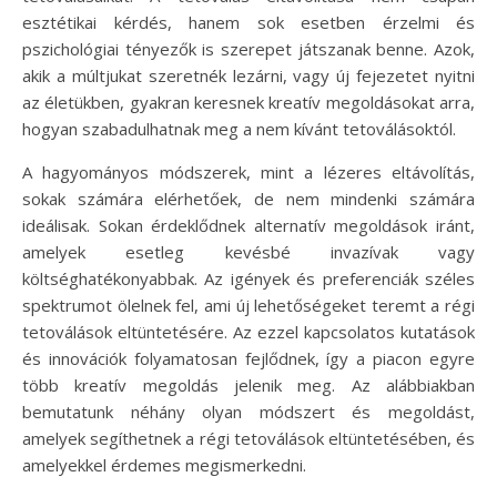
esztétikai kérdés, hanem sok esetben érzelmi és
pszichológiai tényezők is szerepet játszanak benne. Azok,
akik a múltjukat szeretnék lezárni, vagy új fejezetet nyitni
az életükben, gyakran keresnek kreatív megoldásokat arra,
hogyan szabadulhatnak meg a nem kívánt tetoválásoktól.
A hagyományos módszerek, mint a lézeres eltávolítás,
sokak számára elérhetőek, de nem mindenki számára
ideálisak. Sokan érdeklődnek alternatív megoldások iránt,
amelyek esetleg kevésbé invazívak vagy
költséghatékonyabbak. Az igények és preferenciák széles
spektrumot ölelnek fel, ami új lehetőségeket teremt a régi
tetoválások eltüntetésére. Az ezzel kapcsolatos kutatások
és innovációk folyamatosan fejlődnek, így a piacon egyre
több kreatív megoldás jelenik meg. Az alábbiakban
bemutatunk néhány olyan módszert és megoldást,
amelyek segíthetnek a régi tetoválások eltüntetésében, és
amelyekkel érdemes megismerkedni.