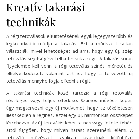
Kreatív takarási
technikák
A régi tetoválások eltüntetésének egyik legegyszerűbb és
legkreatívabb módja a takarás. Ezt a módszert sokan
választják, mivel lehetőséget ad arra, hogy egy új, szép
tetoválás segítségével eltüntessük a régit. A takarás során
figyelembe kell venni a régi tetoválás színét, méretét és
elhelyezkedését, valamint azt is, hogy a tervezett új
tetoválás mennyire fogja elfedni a régit.
A takarási technikák közé tartozik a régi tetoválás
részleges vagy teljes elfedése. Számos művész képes
úgy megtervezni egy új motívumot, hogy az tökéletesen
illeszkedjen a régihez, ezzel egy új, harmonikus összképet
létrehozva. Az új tetoválás lehet színes vagy fekete-fehér,
attól függően, hogy milyen hatást szeretnénk elérni. A
tetováló művészek gyakran javasolnak különböző