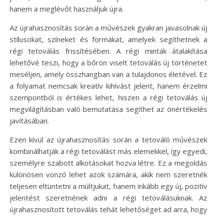
hanem a meglévőt használjuk újra.
Az újrahasznosítás során a művészek gyakran javasolnak új
stílusokat, színeket és formákat, amelyek segíthetnek a
régi tetoválás frissítésében. A régi minták átalakítása
lehetővé teszi, hogy a bőrön viselt tetoválás új történetet
meséljen, amely összhangban van a tulajdonos életével. Ez
a folyamat nemcsak kreatív kihívást jelent, hanem érzelmi
szempontból is értékes lehet, hiszen a régi tetoválás új
megvilágításban való bemutatása segíthet az önértékelés
javításában.
Ezen kívül az újrahasznosítás során a tetováló művészek
kombinálhatják a régi tetoválást más elemekkel, így egyedi,
személyre szabott alkotásokat hozva létre. Ez a megoldás
különösen vonzó lehet azok számára, akik nem szeretnék
teljesen eltüntetni a múltjukat, hanem inkább egy új, pozitív
jelentést szeretnének adni a régi tetoválásuknak. Az
újrahasznosított tetoválás tehát lehetőséget ad arra, hogy