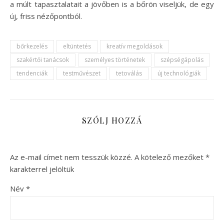
a múlt tapasztalatait a jövőben is a bőrön viseljük, de egy
új, friss nézőpontból.
bőrkezelés
eltüntetés
kreatív megoldások
szakértői tanácsok
személyes történetek
szépségápolás
tendenciák
testművészet
tetoválás
új technológiák
SZÓLJ HOZZÁ
Az e-mail címet nem tesszük közzé.
A kötelező mezőket
*
karakterrel jelöltük
Név
*