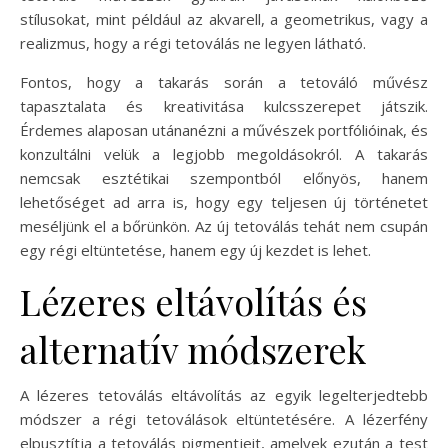
stílusokat, mint például az akvarell, a geometrikus, vagy a
realizmus, hogy a régi tetoválás ne legyen látható.
Fontos, hogy a takarás során a tetováló művész
tapasztalata és kreativitása kulcsszerepet játszik.
Érdemes alaposan utánanézni a művészek portfólióinak, és
konzultálni velük a legjobb megoldásokról. A takarás
nemcsak esztétikai szempontból előnyös, hanem
lehetőséget ad arra is, hogy egy teljesen új történetet
meséljünk el a bőrünkön. Az új tetoválás tehát nem csupán
egy régi eltüntetése, hanem egy új kezdet is lehet.
Lézeres eltávolítás és
alternatív módszerek
A lézeres tetoválás eltávolítás az egyik legelterjedtebb
módszer a régi tetoválások eltüntetésére. A lézerfény
elpusztítja a tetoválás pigmentjeit, amelyek ezután a test