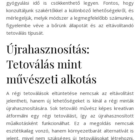
gyógyulási idő is csökkenthető legyen. Fontos, hogy
konzultáljunk szakértőkkel a különböző lehetőségekről, és
mérlegeljük, melyik módszer a legmegfelelőbb számunkra,
figyelembe véve a bőrünk állapotát és az eltávolítandó
tetoválás típusát.
Újrahasznosítás:
Tetoválás mint
művészeti alkotás
A régi tetoválások eltüntetése nemcsak az eltávolítást
jelentheti, hanem új lehetőségeket is kínál a régi minták
újrahasznosítására. Sok tetováló művész képes kreatívan
átformálni egy régi tetoválást, így az újrahasznosított
műalkotásként funkcionálhat. Ez a megoldás nemcsak
esztétikailag vonzó, hanem környezetbarát alternatívát is
jelent, mivel nem szükséges új tetoválásokat létrehozni,