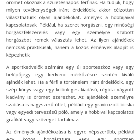
örömet okoznak a születésnapos férfinak. Ha tudjuk, hogy
milyen tevékenységek iránt érdeklődik, akkor célzottan
választhatunk olyan ajándékokat, amelyek a hobbijaival
kapcsolatosak. Például, ha szeret horgászni, egy minőségi
horgászfelszerelés vagy egy személyre szabott
horgászbot remek választás lehet. Az ilyen ajándékok
nemcsak praktikusak, hanem a közös élmények alapját is
képezhetik.
A sportkedvelők számára egy új sporteszköz vagy egy
belépőjegy egy kedvenc mérkőzésre szintén kiváló
ajándék lehet. Ha a férfi a történelem iránt érdeklődik, egy
szép könyv vagy egy különleges kiadású, régóta vágyott
kiadvány is örömet szerezhet. Az ajándékok személyre
szabása is nagyszerű ötlet, például egy gravírozott bicska
vagy egyedi tervezésű póló, amely a hobbival kapcsolatos
grafikát vagy szöveget tartalmaz.
Az élmények ajándékozása is egyre népszerűbb, például
egy közös horgásztúra vagy egy sportnap