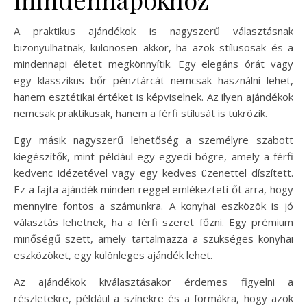
A praktikus ajándékok is nagyszerű választásnak
bizonyulhatnak, különösen akkor, ha azok stílusosak és a
mindennapi életet megkönnyítik. Egy elegáns órát vagy
egy klasszikus bőr pénztárcát nemcsak használni lehet,
hanem esztétikai értéket is képviselnek. Az ilyen ajándékok
nemcsak praktikusak, hanem a férfi stílusát is tükrözik.
Egy másik nagyszerű lehetőség a személyre szabott
kiegészítők, mint például egy egyedi bögre, amely a férfi
kedvenc idézetével vagy egy kedves üzenettel díszített.
Ez a fajta ajándék minden reggel emlékezteti őt arra, hogy
mennyire fontos a számunkra. A konyhai eszközök is jó
választás lehetnek, ha a férfi szeret főzni. Egy prémium
minőségű szett, amely tartalmazza a szükséges konyhai
eszközöket, egy különleges ajándék lehet.
Az ajándékok kiválasztásakor érdemes figyelni a
részletekre, például a színekre és a formákra, hogy azok