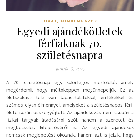
,
DIVAT
MINDENNAPOK
Egyedi ajándékötletek
férfiaknak 70.
születésnapra
január 8, 2025
A 70. születésnap egy különleges mérföldkő, amely
megérdemli, hogy méltóképpen megünnepeljük. Ez az
életszakasz tele van tapasztalatokkal, emlékekkel és
számos olyan élménnyel, amelyeket a születésnapos férfi
élete során összegyűjtött. Az ajándékozás nem csupán a
fizikai tárgyak átadásáról szól, hanem a szeretet és
megbecsülés kifejezéséről is. Az egyedi ajándékok
nemcsak meglepetést okoznak, hanem azt is jelzik, hogy