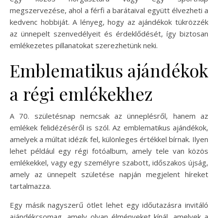
megszervezése, ahol a férfi a barátaival együtt élvezheti a
kedvenc hobbiját. A lényeg, hogy az ajándékok tükrözzék
az ünnepelt szenvedélyeit és érdeklődését, így biztosan
emlékezetes pillanatokat szerezhetünk neki.
Emblematikus ajándékok
a régi emlékekhez
A 70. születésnap nemcsak az ünneplésről, hanem az
emlékek felidézéséről is szól. Az emblematikus ajándékok,
amelyek a múltat idézik fel, különleges értékkel bírnak. Ilyen
lehet például egy régi fotóalbum, amely tele van közös
emlékekkel, vagy egy személyre szabott, időszakos újság,
amely az ünnepelt születése napján megjelent híreket
tartalmazza.
Egy másik nagyszerű ötlet lehet egy időutazásra invitáló
ajándékcsomag, amely olyan élményeket kínál, amelyek a