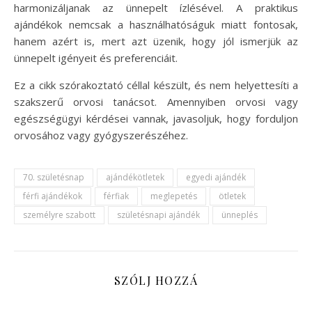
harmonizáljanak az ünnepelt ízlésével. A praktikus
ajándékok nemcsak a használhatóságuk miatt fontosak,
hanem azért is, mert azt üzenik, hogy jól ismerjük az
ünnepelt igényeit és preferenciáit.
Ez a cikk szórakoztató céllal készült, és nem helyettesíti a
szakszerű orvosi tanácsot. Amennyiben orvosi vagy
egészségügyi kérdései vannak, javasoljuk, hogy forduljon
orvosához vagy gyógyszerészéhez.
70. születésnap
ajándékötletek
egyedi ajándék
férfi ajándékok
férfiak
meglepetés
ötletek
személyre szabott
születésnapi ajándék
ünneplés
SZÓLJ HOZZÁ