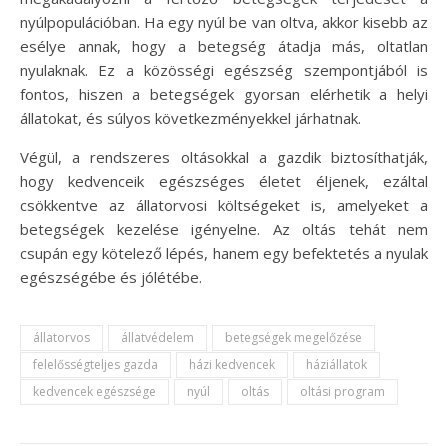
nyúlpopulációban. Ha egy nyúl be van oltva, akkor kisebb az
esélye annak, hogy a betegség átadja más, oltatlan
nyulaknak. Ez a közösségi egészség szempontjából is
fontos, hiszen a betegségek gyorsan elérhetik a helyi
állatokat, és súlyos következményekkel járhatnak.
Végül, a rendszeres oltásokkal a gazdik biztosíthatják,
hogy kedvenceik egészséges életet éljenek, ezáltal
csökkentve az állatorvosi költségeket is, amelyeket a
betegségek kezelése igényelne. Az oltás tehát nem
csupán egy kötelező lépés, hanem egy befektetés a nyulak
egészségébe és jólétébe.
állatorvos
állatvédelem
betegségek megelőzése
felelősségteljes gazda
házi kedvencek
háziállatok
kedvencek egészsége
nyúl
oltás
oltási program