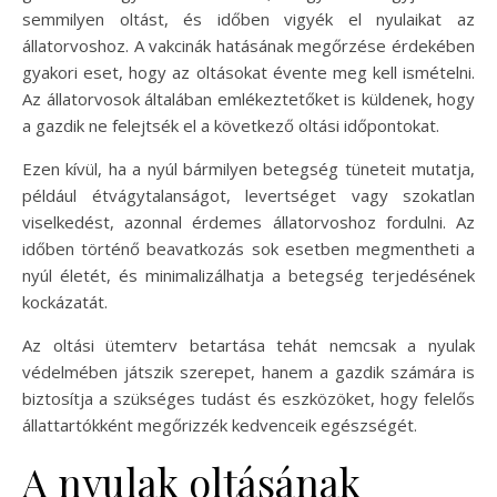
semmilyen oltást, és időben vigyék el nyulaikat az
állatorvoshoz. A vakcinák hatásának megőrzése érdekében
gyakori eset, hogy az oltásokat évente meg kell ismételni.
Az állatorvosok általában emlékeztetőket is küldenek, hogy
a gazdik ne felejtsék el a következő oltási időpontokat.
Ezen kívül, ha a nyúl bármilyen betegség tüneteit mutatja,
például étvágytalanságot, levertséget vagy szokatlan
viselkedést, azonnal érdemes állatorvoshoz fordulni. Az
időben történő beavatkozás sok esetben megmentheti a
nyúl életét, és minimalizálhatja a betegség terjedésének
kockázatát.
Az oltási ütemterv betartása tehát nemcsak a nyulak
védelmében játszik szerepet, hanem a gazdik számára is
biztosítja a szükséges tudást és eszközöket, hogy felelős
állattartókként megőrizzék kedvenceik egészségét.
A nyulak oltásának