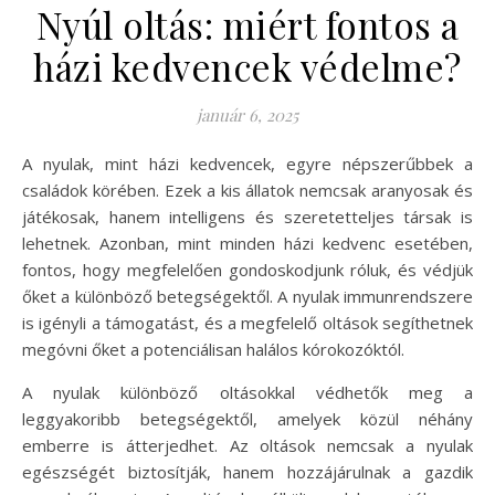
Nyúl oltás: miért fontos a
házi kedvencek védelme?
január 6, 2025
A nyulak, mint házi kedvencek, egyre népszerűbbek a
családok körében. Ezek a kis állatok nemcsak aranyosak és
játékosak, hanem intelligens és szeretetteljes társak is
lehetnek. Azonban, mint minden házi kedvenc esetében,
fontos, hogy megfelelően gondoskodjunk róluk, és védjük
őket a különböző betegségektől. A nyulak immunrendszere
is igényli a támogatást, és a megfelelő oltások segíthetnek
megóvni őket a potenciálisan halálos kórokozóktól.
A nyulak különböző oltásokkal védhetők meg a
leggyakoribb betegségektől, amelyek közül néhány
emberre is átterjedhet. Az oltások nemcsak a nyulak
egészségét biztosítják, hanem hozzájárulnak a gazdik