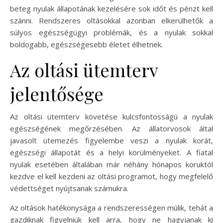
beteg nyulak állapotának kezelésére sok időt és pénzt kell
szánni. Rendszeres oltásokkal azonban elkerülhetők a
súlyos egészségügyi problémák, és a nyulak sokkal
boldogabb, egészségesebb életet élhetnek.
Az oltási ütemterv
jelentősége
Az oltási ütemterv követése kulcsfontosságú a nyulak
egészségének megőrzésében. Az állatorvosok által
javasolt ütemezés figyelembe veszi a nyulak korát,
egészségi állapotát és a helyi körülményeket. A fiatal
nyulak esetében általában már néhány hónapos koruktól
kezdve el kell kezdeni az oltási programot, hogy megfelelő
védettséget nyújtsanak számukra.
Az oltások hatékonysága a rendszerességen múlik, tehát a
gazdiknak figyelniük kell arra, hogy ne hagyjanak ki