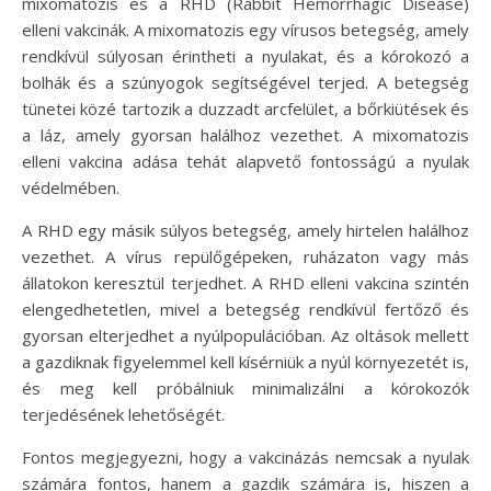
mixomatozis és a RHD (Rabbit Hemorrhagic Disease)
elleni vakcinák. A mixomatozis egy vírusos betegség, amely
rendkívül súlyosan érintheti a nyulakat, és a kórokozó a
bolhák és a szúnyogok segítségével terjed. A betegség
tünetei közé tartozik a duzzadt arcfelület, a bőrkiütések és
a láz, amely gyorsan halálhoz vezethet. A mixomatozis
elleni vakcina adása tehát alapvető fontosságú a nyulak
védelmében.
A RHD egy másik súlyos betegség, amely hirtelen halálhoz
vezethet. A vírus repülőgépeken, ruházaton vagy más
állatokon keresztül terjedhet. A RHD elleni vakcina szintén
elengedhetetlen, mivel a betegség rendkívül fertőző és
gyorsan elterjedhet a nyúlpopulációban. Az oltások mellett
a gazdiknak figyelemmel kell kísérniük a nyúl környezetét is,
és meg kell próbálniuk minimalizálni a kórokozók
terjedésének lehetőségét.
Fontos megjegyezni, hogy a vakcinázás nemcsak a nyulak
számára fontos, hanem a gazdik számára is, hiszen a