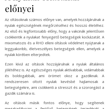
előnyei
Az oltásoknak számos előnye van, amelyek hozzájárulnak a
nyulak egészségének megőrzéséhez és hosszú életéhez.
Az első és legfontosabb előny, hogy a vakcinák jelentősen
csökkentik a nyulakat fenyegető betegségek kockázatát. A
mixomatozis és a RHD elleni oltások védelmet nyújtanak a
leggyakoribb, életveszélyes betegségek ellen, amelyek a
nyulak körében elterjedtek.
Ezen kívül az oltások hozzájárulnak a nyulak általános
jólétéhez is. Az egészséges nyulak aktívabbak, vidámabbak
és boldogabbak, ami örömet okoz a gazdiknak. A
rendszeresen oltott nyulak kevésbé hajlamosak a
betegségekre, ami csökkenti a stresszt és a szorongást a
gazdik számára is.
Az oltások másik fontos előnye, hogy segítenek
megakadályozni a fertőző betegségek terjedését a