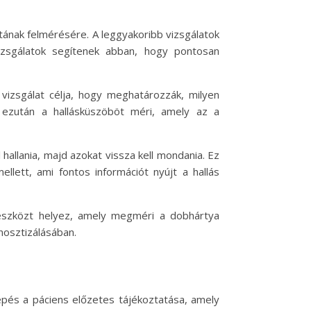
otának felmérésére. A leggyakoribb vizsgálatok
izsgálatok segítenek abban, hogy pontosan
 vizsgálat célja, hogy meghatározzák, milyen
 ezután a hallásküszöböt méri, amely az a
allania, majd azokat vissza kell mondania. Ez
llett, ami fontos információt nyújt a hallás
s eszközt helyez, amely megméri a dobhártya
nosztizálásában.
lépés a páciens előzetes tájékoztatása, amely