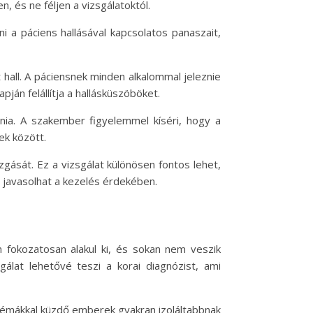
 és ne féljen a vizsgálatoktól.
 a páciens hallásával kapcsolatos panaszait,
t hall. A páciensnek minden alkalommal jeleznie
pján felállítja a hallásküszöböket.
nia. A szakember figyelemmel kíséri, hogy a
ek között.
ását. Ez a vizsgálat különösen fontos lehet,
 javasolhat a kezelés érdekében.
 fokozatosan alakul ki, és sokan nem veszik
álat lehetővé teszi a korai diagnózist, ami
lémákkal küzdő emberek gyakran izoláltabbnak