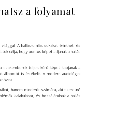
hatsz a folyamat
ilággal. A hallásromlás sokakat érinthet, és
latok célja, hogy pontos képet adjanak a hallás
 a szakemberek teljes körű képet kapjanak a
k állapotát is értékelik. A modern audiológiai
gnózist.
émákat, hanem mindenki számára, aki szeretné
blémák kialakulását, és hozzájárulnak a hallás