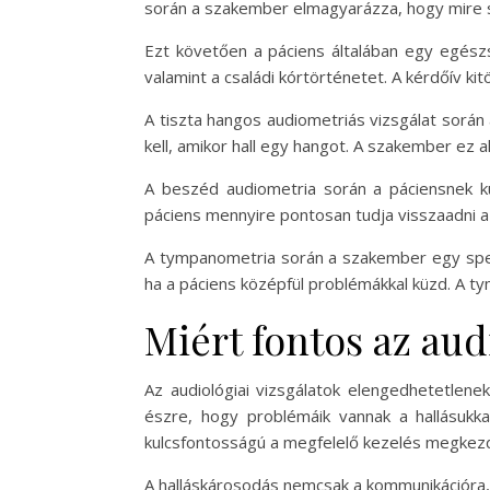
során a szakember elmagyarázza, hogy mire szá
Ezt követően a páciens általában egy egészs
valamint a családi kórtörténetet. A kérdőív ki
A tiszta hangos audiometriás vizsgálat során a
kell, amikor hall egy hangot. A szakember ez al
A beszéd audiometria során a páciensnek kü
páciens mennyire pontosan tudja visszaadni a h
A tympanometria során a szakember egy speci
ha a páciens középfül problémákkal küzd. A 
Miért fontos az aud
Az audiológiai vizsgálatok elengedhetetlen
észre, hogy problémáik vannak a hallásukka
kulcsfontosságú a megfelelő kezelés megkez
A halláskárosodás nemcsak a kommunikációra,