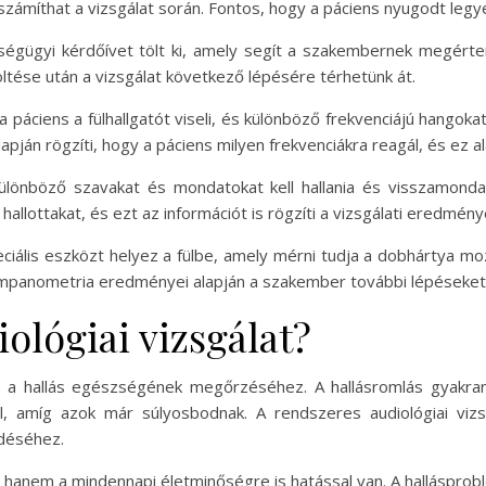
míthat a vizsgálat során. Fontos, hogy a páciens nyugodt legyen,
égügyi kérdőívet tölt ki, amely segít a szakembernek megérteni
töltése után a vizsgálat következő lépésére térhetünk át.
 páciens a fülhallgatót viseli, és különböző frekvenciájú hangoka
apján rögzíti, hogy a páciens milyen frekvenciákra reagál, és ez ala
lönböző szavakat és mondatokat kell hallania és visszamonda
allottakat, és ezt az információt is rögzíti a vizsgálati eredmény
ális eszközt helyez a fülbe, amely mérni tudja a dobhártya mozg
tympanometria eredményei alapján a szakember további lépéseket
iológiai vizsgálat?
ek a hallás egészségének megőrzéséhez. A hallásromlás gyakran
l, amíg azok már súlyosbodnak. A rendszeres audiológiai vizsg
déséhez.
 hanem a mindennapi életminőségre is hatással van. A hallásprob