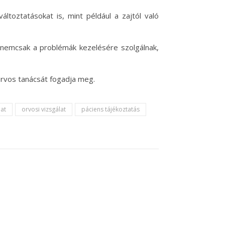
ltoztatásokat is, mint például a zajtól való
k nemcsak a problémák kezelésére szolgálnak,
orvos tanácsát fogadja meg.
lat
orvosi vizsgálat
páciens tájékoztatás