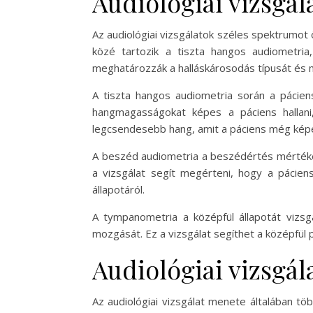
Audiológiai vizsgál
Az audiológiai vizsgálatok széles spektrumot 
közé tartozik a tiszta hangos audiometri
meghatározzák a halláskárosodás típusát és 
A tiszta hangos audiometria során a páciens
hangmagasságokat képes a páciens hallani
legcsendesebb hang, amit a páciens még képe
A beszéd audiometria a beszédértés mértékét 
a vizsgálat segít megérteni, hogy a páciens
állapotáról.
A tympanometria a középfül állapotát vizsg
mozgását. Ez a vizsgálat segíthet a középfül 
Audiológiai vizsgá
Az audiológiai vizsgálat menete általában tö