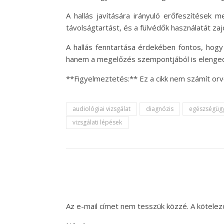
A hallás javítására irányuló erőfeszítések 
távolságtartást, és a fülvédők használatát za
A hallás fenntartása érdekében fontos, hogy
hanem a megelőzés szempontjából is elenged
**Figyelmeztetés:** Ez a cikk nem számít or
audiológiai vizsgálat
diagnózis
egészségügy
vizsgálati lépések
Az e-mail címet nem tesszük közzé.
A kötele