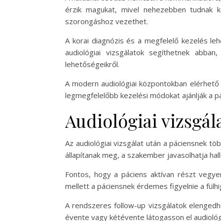
érzik magukat, mivel nehezebben tudnak k
szorongáshoz vezethet.
A korai diagnózis és a megfelelő kezelés lehe
audiológiai vizsgálatok segíthetnek abba
lehetőségeikről.
A modern audiológiai központokban elérhető 
legmegfelelőbb kezelési módokat ajánlják a p
Audiológiai vizsgál
Az audiológiai vizsgálat után a páciensnek t
állapítanak meg, a szakember javasolhatja hal
Fontos, hogy a páciens aktívan részt vegye
mellett a páciensnek érdemes figyelnie a fülhig
A rendszeres follow-up vizsgálatok elengedh
évente vagy kétévente látogasson el audiológia