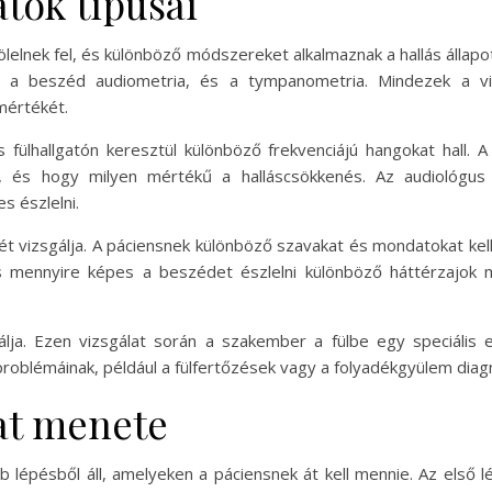
atok típusai
ölelnek fel, és különböző módszereket alkalmaznak a hallás állap
a, a beszéd audiometria, és a tympanometria. Mindezek a v
mértékét.
 fülhallgatón keresztül különböző frekvenciájú hangokat hall. A
, és hogy milyen mértékű a halláscsökkenés. Az audiológus
s észlelni.
vizsgálja. A páciensnek különböző szavakat és mondatokat kell h
 mennyire képes a beszédet észlelni különböző háttérzajok me
álja. Ezen vizsgálat során a szakember a fülbe egy speciáli
problémáinak, például a fülfertőzések vagy a folyadékgyülem diag
lat menete
bb lépésből áll, amelyeken a páciensnek át kell mennie. Az első 