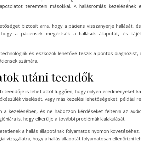
apcsolatot teremteni másokkal. A hallásromlás kezelésének
tőséget biztosít arra, hogy a páciens visszanyerje hallását, és
n, hogy a páciensek megértsék a hallásuk állapotát, és táj
technológiák és eszközök lehetővé teszik a pontos diagnózist
áciensek számára.
atok utáni teendők
öbb teendője is lehet attól függően, hogy milyen eredményeket ka
lókészülék viselését, vagy más kezelési lehetőségeket, például re
n a kezelésében, és ne habozzon kérdéseket feltenni az audiol
iéniára is, hogy elkerülje a további problémák kialakulását.
etetlenek a hallás állapotának folyamatos nyomon követéséhez.
i vizsgálatra, hogy a hallás állapotát folyamatosan ellenőrizni le