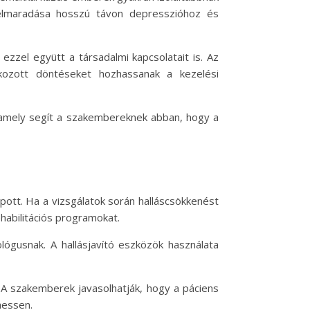
 elmaradása hosszú távon depresszióhoz és
 ezzel együtt a társadalmi kapcsolatait is. Az
ékozott döntéseket hozhassanak a kezelési
, amely segít a szakembereknek abban, hogy a
pott. Ha a vizsgálatok során halláscsökkenést
habilitációs programokat.
ógusnak. A hallásjavító eszközök használata
 A szakemberek javasolhatják, hogy a páciens
hessen.