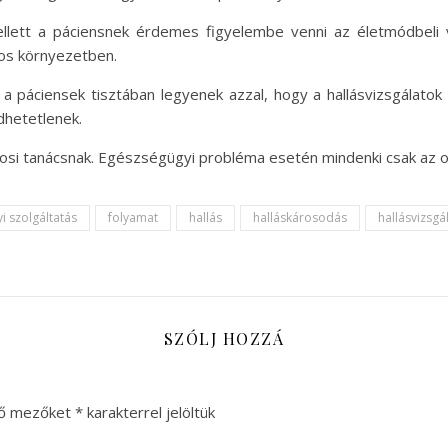
mellett a páciensnek érdemes figyelembe venni az életmódbeli vá
jos környezetben.
 a páciensek tisztában legyenek azzal, hogy a hallásvizsgálato
hetetlenek.
vosi tanácsnak. Egészségügyi probléma esetén mindenki csak az 
i szolgáltatás
folyamat
hallás
halláskárosodás
hallásvizsgá
SZÓLJ HOZZÁ
ző mezőket
*
karakterrel jelöltük