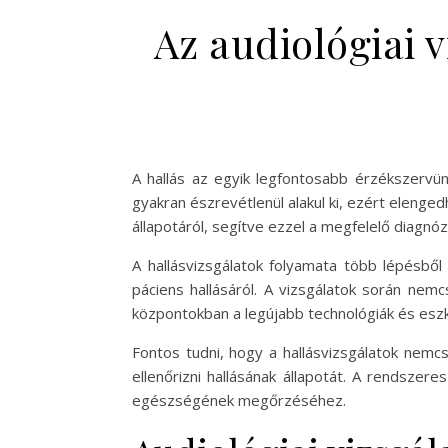
Az audiológiai 
A hallás az egyik legfontosabb érzékszervün
gyakran észrevétlenül alakul ki, ezért elenged
állapotáról, segítve ezzel a megfelelő diagnó
A hallásvizsgálatok folyamata több lépésbő
páciens hallásáról. A vizsgálatok során nemcs
központokban a legújabb technológiák és eszk
Fontos tudni, hogy a hallásvizsgálatok nemc
ellenőrizni hallásának állapotát. A rendszere
egészségének megőrzéséhez.