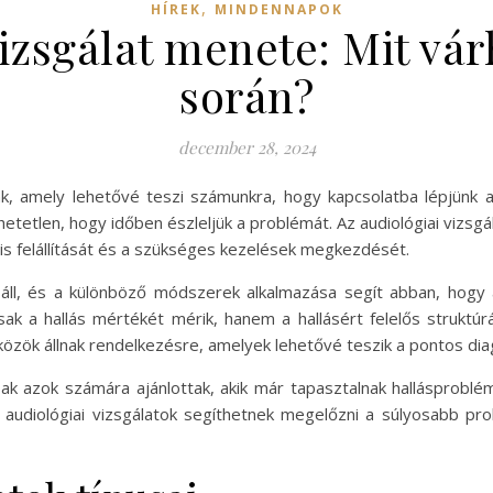
,
HÍREK
MINDENNAPOK
vizsgálat menete: Mit vár
során?
december 28, 2024
k, amely lehetővé teszi számunkra, hogy kapcsolatba lépjünk a v
hetetlen, hogy időben észleljük a problémát. Az audiológiai vizsgá
zis felállítását és a szükséges kezelések megkezdését.
l áll, és a különböző módszerek alkalmazása segít abban, hogy
ak a hallás mértékét mérik, hanem a hallásért felelős struktúrá
özök állnak rendelkezésre, amelyek lehetővé teszik a pontos dia
sak azok számára ajánlottak, akik már tapasztalnak hallásprobl
s audiológiai vizsgálatok segíthetnek megelőzni a súlyosabb pro