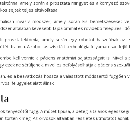
atektómia, amely során a prosztata mirigyet és a környező szövete
os sejtek teljes eltávolítása.
málisan invazív módszer, amely során kis bemetszéseket vég
ódszer általában kevesebb fájdalommal és rövidebb felépülési idő
ált prosztatektómia, amely során egy robotot használnak az 
űtéti trauma. A robot-asszisztált technológia folyamatosan fejlő
mbe kell vennie a páciens anatómiai sajátosságait is. Mivel a
gy ezek ne sérüljenek, mivel ez befolyásolhatja a páciens szexuális 
van, és a beavatkozás hossza a választott módszertől függően vá
vosi felügyelet alatt állnak.
ta
ok tényezőtől függ. A műtét típusa, a beteg általános egészségi 
an történik meg. Az orvosok általában részletes útmutatót adnak