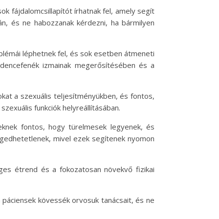
 fájdalomcsillapítót írhatnak fel, amely segít
sán, és ne habozzanak kérdezni, ha bármilyen
roblémái léphetnek fel, és sok esetben átmeneti
medencefenék izmainak megerősítésében és a
okat a szexuális teljesítményükben, és fontos,
zexuális funkciók helyreállításában.
egeknek fontos, hogy türelmesek legyenek, és
engedhetetlenek, mivel ezek segítenek nyomon
éges étrend és a fokozatosan növekvő fizikai
 páciensek kövessék orvosuk tanácsait, és ne