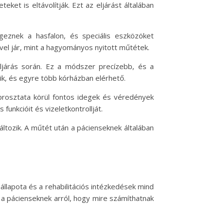
ket is eltávolítják. Ezt az eljárást általában
eznek a hasfalon, és speciális eszközöket
vel jár, mint a hagyományos nyitott műtétek.
eljárás során. Ez a módszer precízebb, és a
dik, és egyre több kórházban elérhető.
 prosztata körül fontos idegek és véredények
funkcióit és vizeletkontrollját.
ltozik. A műtét után a pácienseknek általában
állapota és a rehabilitációs intézkedések mind
 a pácienseknek arról, hogy mire számíthatnak