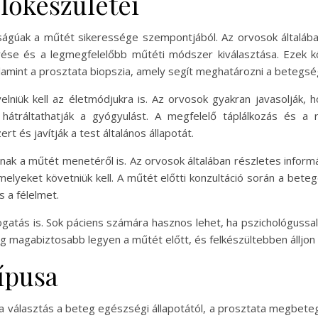
lőkészületei
ságúak a műtét sikeressége szempontjából. Az orvosok általáb
rése és a legmegfelelőbb műtéti módszer kiválasztása. Ezek k
valamint a prosztata biopszia, amely segít meghatározni a betegs
elniük kell az életmódjukra is. Az orvosok gyakran javasolják, 
 hátráltathatják a gyógyulást. A megfelelő táplálkozás és a
t és javítják a test általános állapotát.
ak a műtét menetéről is. Az orvosok általában részletes informác
amelyeket követniük kell. A műtét előtti konzultáció során a bet
s a félelmet.
mogatás is. Sok páciens számára hasznos lehet, ha pszichológuss
g magabiztosabb legyen a műtét előtt, és felkészültebben álljon n
ípusa
 a választás a beteg egészségi állapotától, a prosztata megbete