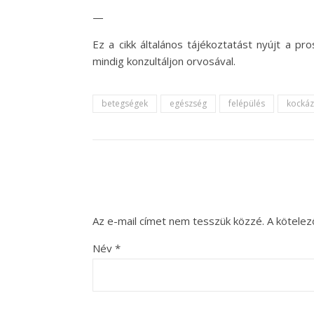
—
Ez a cikk általános tájékoztatást nyújt a p
mindig konzultáljon orvosával.
betegségek
egészség
felépülés
kockáz
Az e-mail címet nem tesszük közzé.
A kötele
Név
*