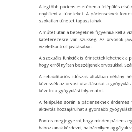
A legtöbb páciens esetében a felépülés első n
enyhíteni a tüneteket. A pácienseknek fonto
szokatlan tünetet tapasztalnak.
A műtét után a betegeknek figyelniük kell a vi
katéterezésre van szükség. Az orvosok jav
vizeletkontroll javításában.
A szexuális funkciók is érintettek lehetnek a
hogy erről nyíltan beszéljenek orvosukkal. Sz
A rehabilitációs időszak általában néhány h
kövessék az orvosi utasításokat a gyógyulás
követni a gyógyulási folyamatot.
A felépülés során a pácienseknek érdemes fi
aktivitás hozzájárulhat a gyorsabb gyógyulásh
Fontos megjegyezni, hogy minden páciens egy
habozzanak kérdezni, ha bármilyen aggályuk v