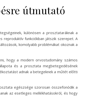
pésre útmutató
tegségeinek, különösen a prosztataráknak a
s reproduktív funkciókban játszik szerepet. A
lváltozások, komolyabb problémákat okoznak a
rteni, hogy a modern orvostudomány számos
 állapota és a prosztata megbetegedésének
jékoztatást adnak a betegeknek a műtét előtti
 prosztata egészsége szorosan összefonódik a
janak az esetleges mellékhatásokról, és hogy