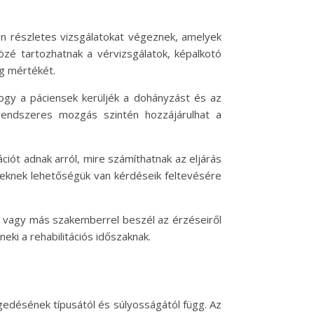
an részletes vizsgálatokat végeznek, amelyek
özé tartozhatnak a vérvizsgálatok, képalkotó
ég mértékét.
hogy a páciensek kerüljék a dohányzást és az
 rendszeres mozgás szintén hozzájárulhat a
iót adnak arról, mire számíthatnak az eljárás
egeknek lehetőségük van kérdéseik feltevésére
al vagy más szakemberrel beszél az érzéseiről
eki a rehabilitációs időszaknak.
gedésének típusától és súlyosságától függ. Az