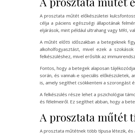
A prosztata műtét e
A prosztata műtét előkészületei kulcsfontos
célja a páciens egészségi állapotának felmé
eljárások, mint például ultrahang vagy MRI, 
A műtét előtti időszakban a betegeknek figy
alkoholfogyasztást, mivel ezek a szokások
felkészüléshez, mivel erősítik az immunrendszer
Fontos, hogy a betegek alaposan tájékozódjan
során, és vannak-e speciális előkészületek, 
is, amely segíthet csökkenteni a szorongást é
A felkészülés része lehet a pszichológiai tá
és félelmeiről. Ez segíthet abban, hogy a bete
A prosztata műtét t
A prosztata műtétnek több típusa létezik, és