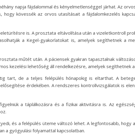
éhány napja fájdalommal és kényelmetlenséggel járhat. Az orvosok
s, hogy kövessék az orvos utasításait a fájdalomkezelés kapc
zeletürítésre is. A prosztata eltávolítása után a vizeletkontroll p
asolhatják a Kegel-gyakorlatokat is, amelyek segíthetnek a 
 prosztata műtét után. A páciensek gyakran tapasztalnak változás
ámos kezelési lehetőség áll rendelkezésre, amelyek segíthetnek a s
étig tart, de a teljes felépülés hónapokig is eltarthat. A bet
 elősegítése érdekében. A rendszeres kontrollvizsgálatok is el
gyelniük a táplálkozásra és a fizikai aktivitásra is. Az egészs
oz.
edi, és a felépülés üteme változó lehet. A legfontosabb, hogy a
an a gyógyulási folyamattal kapcsolatban.