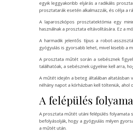
egyik leggyakoribb eljárás a radikális proszt
prosztatarák esetén alkalmazzák, és célja a rák
A laparoszkópos prosztatektómia egy mini
használnak a prosztata eltávolítására. Ez a m
A harmadik jelentős típus a robot-assziszt
gyógyulás is gyorsabb lehet, mivel kisebb a m
A prosztata műtét során a sebésznek figyele
találhatóak, a sebésznek ügyelnie kell arra, ho
A műtét idején a beteg általában altatásban 
néhány napot a kórházban kell tölteniük, ahol or
A felépülés folyama
A prosztata műtét utáni felépülés folyamata s
befolyásolják, hogy a gyógyulás milyen gyors
a műtét után.