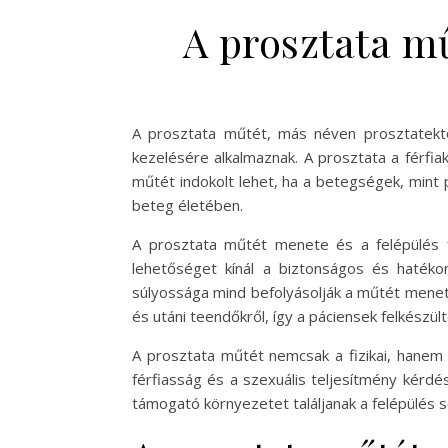
A prosztata m
A prosztata műtét, más néven prosztatektó
kezelésére alkalmaznak. A prosztata a férfia
műtét indokolt lehet, ha a betegségek, mint
beteg életében.
A prosztata műtét menete és a felépülés 
lehetőséget kínál a biztonságos és haték
súlyossága mind befolyásolják a műtét meneté
és utáni teendőkről, így a páciensek felkészül
A prosztata műtét nemcsak a fizikai, hanem 
férfiasság és a szexuális teljesítmény kérd
támogató környezetet találjanak a felépülés s