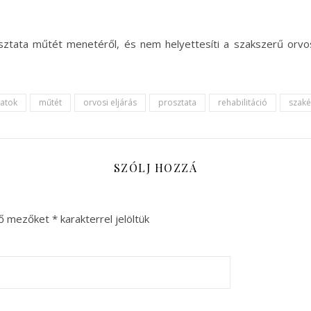
rosztata műtét menetéről, és nem helyettesíti a szakszerű or
atok
műtét
orvosi eljárás
prosztata
rehabilitáció
szaké
SZÓLJ HOZZÁ
ző mezőket
*
karakterrel jelöltük