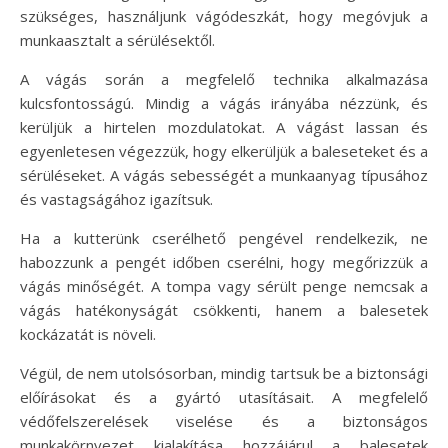
szükséges, használjunk vágódeszkát, hogy megóvjuk a
munkaasztalt a sérülésektől.
A vágás során a megfelelő technika alkalmazása
kulcsfontosságú. Mindig a vágás irányába nézzünk, és
kerüljük a hirtelen mozdulatokat. A vágást lassan és
egyenletesen végezzük, hogy elkerüljük a baleseteket és a
sérüléseket. A vágás sebességét a munkaanyag típusához
és vastagságához igazítsuk.
Ha a kutterünk cserélhető pengével rendelkezik, ne
habozzunk a pengét időben cserélni, hogy megőrizzük a
vágás minőségét. A tompa vagy sérült penge nemcsak a
vágás hatékonyságát csökkenti, hanem a balesetek
kockázatát is növeli.
Végül, de nem utolsósorban, mindig tartsuk be a biztonsági
előírásokat és a gyártó utasításait. A megfelelő
védőfelszerelések viselése és a biztonságos
munkakörnyezet kialakítása hozzájárul a balesetek