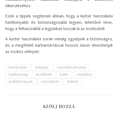
elkerüléséhez.
Ezek a tippek segítenek abban, hogy a kutter használata
hatékonyabb és biztonságosabb legyen, lehetővé téve,
hogy a felhasználók a legjobbat hozzák ki az eszközből.
A kutter használata során mindig ügyeljünk a biztonságra,
és a megfelelő karbantartással hosszú távon élvezhetjük
az eszköz előnyeit.
barkácsolás
építőipar
használati útmutató
hatékonyság
kezdőknek
kutter
munkához
praktikus tippek
szerszámok
trükkök
SZÓLJ HOZZÁ