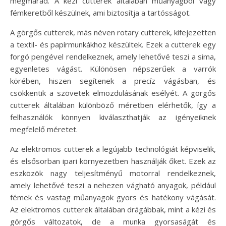
megmarad. A kézi cutterek általában műanyagból vagy
fémkeretből készülnek, ami biztosítja a tartósságot.
A görgős cutterek, más néven rotary cutterek, kifejezetten
a textil- és papírmunkákhoz készültek. Ezek a cutterek egy
forgó pengével rendelkeznek, amely lehetővé teszi a sima,
egyenletes vágást. Különösen népszerűek a varrók
körében, hiszen segítenek a precíz vágásban, és
csökkentik a szövetek elmozdulásának esélyét. A görgős
cutterek általában különböző méretben elérhetők, így a
felhasználók könnyen kiválaszthatják az igényeiknek
megfelelő méretet.
Az elektromos cutterek a legújabb technológiát képviselik,
és elsősorban ipari környezetben használják őket. Ezek az
eszközök nagy teljesítményű motorral rendelkeznek,
amely lehetővé teszi a nehezen vágható anyagok, például
fémek és vastag műanyagok gyors és hatékony vágását.
Az elektromos cutterek általában drágábbak, mint a kézi és
görgős változatok, de a munka gyorsaságát és