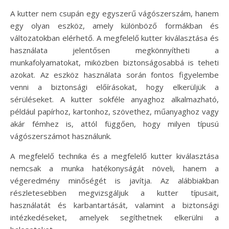
A kutter nem csupán egy egyszerű vágószerszám, hanem
egy olyan eszköz, amely különböző formákban és
változatokban elérhető. A megfelelő kutter kiválasztása és
használata jelentősen megkönnyítheti a
munkafolyamatokat, miközben biztonságosabbá is teheti
azokat. Az eszköz használata során fontos figyelembe
venni a biztonsági előírásokat, hogy elkerüljük a
sérüléseket. A kutter sokféle anyaghoz alkalmazható,
például papírhoz, kartonhoz, szövethez, műanyaghoz vagy
akár fémhez is, attól függően, hogy milyen típusú
vágószerszámot használunk.
A megfelelő technika és a megfelelő kutter kiválasztása
nemcsak a munka hatékonyságát növeli, hanem a
végeredmény minőségét is javítja. Az alábbiakban
részletesebben megvizsgáljuk a kutter típusait,
használatát és karbantartását, valamint a biztonsági
intézkedéseket, amelyek segíthetnek elkerülni a