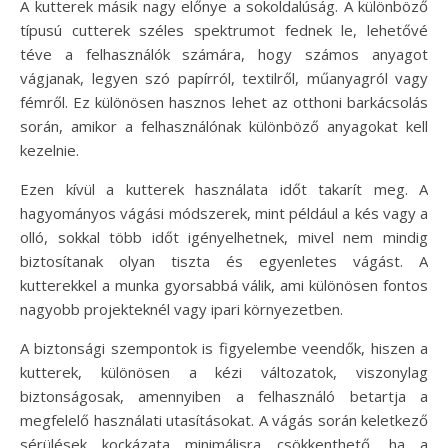
A kutterek másik nagy előnye a sokoldalúság. A különböző
típusú cutterek széles spektrumot fednek le, lehetővé
téve a felhasználók számára, hogy számos anyagot
vágjanak, legyen szó papírról, textilről, műanyagról vagy
fémről. Ez különösen hasznos lehet az otthoni barkácsolás
során, amikor a felhasználónak különböző anyagokat kell
kezelnie.
Ezen kívül a kutterek használata időt takarít meg. A
hagyományos vágási módszerek, mint például a kés vagy a
olló, sokkal több időt igényelhetnek, mivel nem mindig
biztosítanak olyan tiszta és egyenletes vágást. A
kutterekkel a munka gyorsabbá válik, ami különösen fontos
nagyobb projekteknél vagy ipari környezetben.
A biztonsági szempontok is figyelembe veendők, hiszen a
kutterek, különösen a kézi változatok, viszonylag
biztonságosak, amennyiben a felhasználó betartja a
megfelelő használati utasításokat. A vágás során keletkező
sérülések kockázata minimálisra csökkenthető, ha a