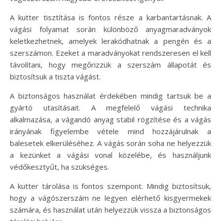
A kutter tisztítása is fontos része a karbantartásnak. A
vágási folyamat során különböző anyagmaradványok
keletkezhetnek, amelyek lerakódhatnak a pengén és a
szerszámon. Ezeket a maradványokat rendszeresen el kell
távolítani, hogy megőrizzük a szerszám állapotát és
biztosítsuk a tiszta vágást.
A biztonságos használat érdekében mindig tartsuk be a
gyártó utasításait. A megfelelő vágási technika
alkalmazása, a vágandó anyag stabil rögzítése és a vágás
irányának figyelembe vétele mind hozzájárulnak a
balesetek elkerüléséhez. A vágás során soha ne helyezzük
a kezünket a vágási vonal közelébe, és használjunk
védőkesztyűt, ha szükséges.
A kutter tárolása is fontos szempont. Mindig biztosítsuk,
hogy a vágószerszám ne legyen elérhető kisgyermekek
számára, és használat után helyezzük vissza a biztonságos