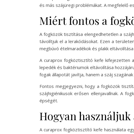
és más szájüregi problémákat. A megfelelő es
Miért fontos a fogkö
A fogközök tisztítása elengedhetetlen a szá
távolítjuk el a lerakódásokat. Ezen a terül
megbúvó ételmaradékok és plakk eltávolítása 
A curaprox fogköztisztító kefe kifejezetten
lepedék és baktériumok eltávolítása hozzájá
fogak állapotát javítja, hanem a száj szagának 
Fontos megjegyezni, hogy a fogközök tisztít
szájhigiénikusok erősen ellenjavallnak. A f
épségét.
Hogyan használjuk a
A curaprox fogköztisztító kefe használata e