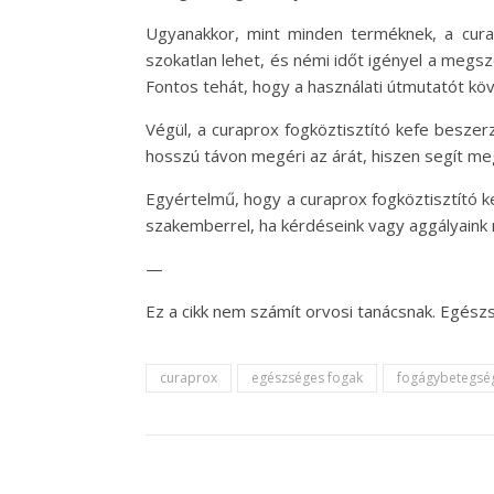
Ugyanakkor, mint minden terméknek, a curap
szokatlan lehet, és némi időt igényel a megszo
Fontos tehát, hogy a használati útmutatót köv
Végül, a curaprox fogköztisztító kefe besze
hosszú távon megéri az árát, hiszen segít m
Egyértelmű, hogy a curaprox fogköztisztító ke
szakemberrel, ha kérdéseink vagy aggályaink 
—
Ez a cikk nem számít orvosi tanácsnak. Egész
curaprox
egészséges fogak
fogágybetegsé