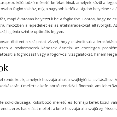
 curaprox különböző méretű keféket kínál, amelyek közül a legjo
szorosabb fogközökhöz, míg a nagyobb kefék a tágabb helyekhez ajá
ét, majd óvatosan helyezzük be a fogközbe. Fontos, hogy ne erő
a, miközben a lepedéket és az ételmaradékokat eltávolítjuk. Az i
zájhigiénia szintje optimális legyen.
osan öblíteni a szájunkat vízzel, hogy eltávolítsuk a lerakódás
hiszen a szakemberek képesek észlelni az esetleges problém
ettesíti a fogmosást vagy a fogorvosi vizsgálatokat, hanem kiegés
ok
l rendelkezik, amelyek hozzájárulnak a szájhigiénia javításához.
kockázatát. Emellett a kefe sörtéi rendkívül finomak, ami lehetővé
fe sokoldalúsága. Különböző méretű és formájú kefék közül vála
rendszeres használat mellett a kefe hozzájárul a szájüreg frissess