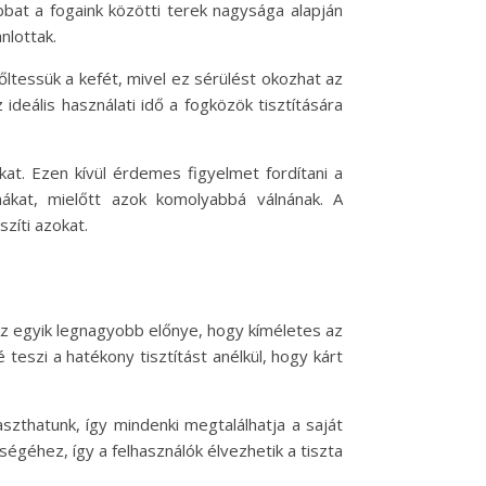
bbat a fogaink közötti terek nagysága alapján
nlottak.
ltessük a kefét, mivel ez sérülést okozhat az
deális használati idő a fogközök tisztítására
okat. Ezen kívül érdemes figyelmet fordítani a
ákat, mielőtt azok komolyabbá válnának. A
zíti azokat.
 Az egyik legnagyobb előnye, hogy kíméletes az
 teszi a hatékony tisztítást anélkül, hogy kárt
szthatunk, így mindenki megtalálhatja a saját
égéhez, így a felhasználók élvezhetik a tiszta