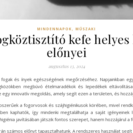
,
MINDENNAPOK
MŰSZAKI
gköztisztító kefe helyes
előnyei
augusztus 13, 2024
ú a fogak és ínyek egészségének megőrzéséhez. Napjainkban eg
özökben megbúvó ételmaradékok és lepedékek eltávolítása
 egy innovatív megoldás, amely segít ezen a területen, és hozzáj
épszerűek a fogorvosok és szájhigiénikusok körében, mivel rendk
en kaphatók, így mindenki megtalálhatja a saját igényeinek 
higiénia javításában játszik fontos szerepet, hanem hozzájárul a
orán számos előnyt tapasztalhatunk. A rendszeres használat segít