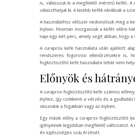
is, válasszuk ki a megfelelő méretű kefét. A
választhatjuk ki. A kisebb kefék ideálisak a 
A használathoz először nedvesítsük meg a kef
ínyben. Finoman mozgassuk a kefét előre-hátr
napi egy-két perc, amely segít abban, hogy a s
A curaprox kefe használata után ajánlott alap
rendszeres fogorvosi ellenőrzésekre is, 
fogköztisztító kefe használata tehát nem hely
Előnyök és hátrány
A curaprox fogköztisztító kefe számos előnnye
ínyhez, így csökkenti a vérzés és a gyulladás 
okoznánk a fogakban vagy az ínyben.
Egy másik előny a curaprox fogköztisztító ke
igényeinek legjobban megfelelő változatot. A 
és egészséges száj érzését.