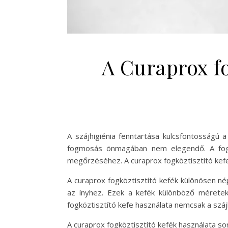
A Curaprox fo
A szájhigiénia fenntartása kulcsfontosság
fogmosás önmagában nem elegendő. A fogk
megőrzéséhez. A curaprox fogköztisztító kefe
A curaprox fogköztisztító kefék különösen n
az ínyhez. Ezek a kefék különböző méretekb
fogköztisztító kefe használata nemcsak a száj
A curaprox fogköztisztító kefék használata s