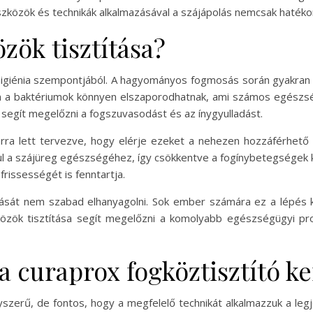
zközök és technikák alkalmazásával a szájápolás nemcsak hatéko
zök tisztítása?
jhigiénia szempontjából. A hagyományos fogmosás során gyakran e
eten a baktériumok könnyen elszaporodhatnak, ami számos egés
segít megelőzni a fogszuvasodást és az ínygyulladást.
 arra lett tervezve, hogy elérje ezeket a nehezen hozzáférhető
rul a szájüreg egészségéhez, így csökkentve a fogínybetegségek 
frissességét is fenntartja.
ását nem szabad elhanyagolni. Sok ember számára ez a lépés k
ogközök tisztítása segít megelőzni a komolyabb egészségügyi pr
 curaprox fogköztisztító ke
gyszerű, de fontos, hogy a megfelelő technikát alkalmazzuk a l