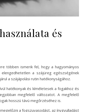
 használata és
yre többen ismerik fel, hogy a hagyományos
 elengedhetetlen a szájüreg egészségének
árul a szájápolási rutin hatékonyságához.
ívül hatékonyak és kíméletesek a fogakhoz és
legjobban megfelelő változatot. A megfelelő
 fogak hosszú távú megőrzéséhez is.
 megelőzni a fogszuvasodást, az ínygyulladást