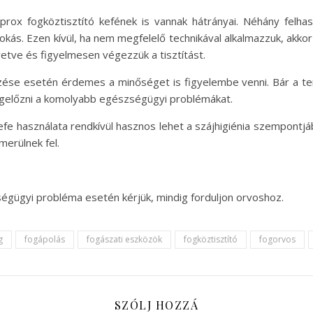
rox fogköztisztító kefének is vannak hátrányai. Néhány felh
kás. Ezen kívül, ha nem megfelelő technikával alkalmazzuk, akkor 
etve és figyelmesen végezzük a tisztítást.
rzése esetén érdemes a minőséget is figyelembe venni. Bár a te
egelőzni a komolyabb egészségügyi problémákat.
fe használata rendkívül hasznos lehet a szájhigiénia szempontjá
merülnek fel.
ségügyi probléma esetén kérjük, mindig forduljon orvoshoz.
g
fogápolás
fogászati eszközök
fogköztisztító
fogorvos
SZÓLJ HOZZÁ