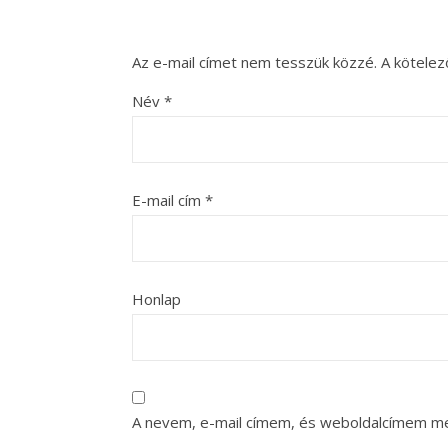
Az e-mail címet nem tesszük közzé.
A kötele
Név
*
E-mail cím
*
Honlap
A nevem, e-mail címem, és weboldalcímem m