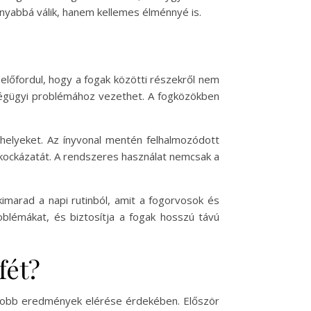
nyabbá válik, hanem kellemes élménnyé is.
lőfordul, hogy a fogak közötti részekről nem
zségügyi problémához vezethet. A fogközökben
 helyeket. Az ínyvonal mentén felhalmozódott
kockázatát. A rendszeres használat nemcsak a
imarad a napi rutinból, amit a fogorvosok és
oblémákat, és biztosítja a fogak hosszú távú
fét?
egjobb eredmények elérése érdekében. Először