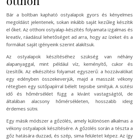
otthon
Bár a boltban kapható ostyalapok gyors és kényelmes
megoldást jelentenek, sokan inkább saját kezűleg készítik
el őket. Az otthoni ostyalap-készítés folyamata izgalmas és
kreatív, ráadásul lehetőséget ad arra, hogy az ízeket és a
formákat saját igényeink szerint alakítsuk.
Az ostyalapok készítéséhez szükség van néhány
alapanyaggal, mint például víz, keményítő, cukor és
ízesítők. Az elkészítési folyamat egyszerű: a hozzávalókat
egy edényben összekeverjük, majd a masszát vékony
rétegben egy sütőpapírral bélelt tepsibe simítjuk. A sütési
idő és hőmérséklet függ a kívánt vastagságtól, de
általában alacsony hőmérsékleten, hosszabb ideig
érdemes sütni.
Egy másik módszer a gőzölés, amely különösen alkalmas a
vékony ostyalapok készítésére. A gőzölés során a tészta a
gőz hatására duzzad, és szép, sima felületet képez. Az így