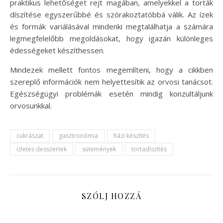
praktikus lehetőséget rejt magában, amelyekkel a torták
díszítése egyszerűbbé és szórakoztatóbbá válik. Az ízek
és formák variálásával mindenki megtalálhatja a számára
legmegfelelőbb megoldásokat, hogy igazán különleges
édességeket készíthessen.
Mindezek mellett fontos megemlíteni, hogy a cikkben
szereplő információk nem helyettesítik az orvosi tanácsot.
Egészségügyi problémák esetén mindig konzultáljunk
orvosunkkal.
cukrászat
gasztronómia
házi készítés
ízletes desszertek
sütemények
tortadíszítés
SZÓLJ HOZZÁ