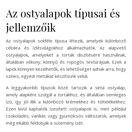
Az ostyalapok típusai és
jellemzőik
Az ostyalapok sokféle típusa létezik, amelyek különböző
célokra és ízlésvilágokhoz alkalmazhatók. Az alapvető
ostyalapok, amelyeket a torták díszítésére használnak,
általában vékony, könnyű és ropogós textúrájúak. Ezek a
lapok könnyen kezelhetők, és lehetőséget adnak arra, hogy
színes, egyedi mintákat készítsünk velük.
A leggyakoribb típusok közé tartozik a sima ostyalap,
amely alapként szolgál a tortákhoz, és általában semleges
ízű, így jól illik a különböző krémekhez és töltelékekhez.
Ezen kívül kaphatók ízesített ostyalapok is, mint például
csokoládés, vaníliás vagy gyümölcsös változatok, amelyek
még inkább feldobják a sütemény ízét.