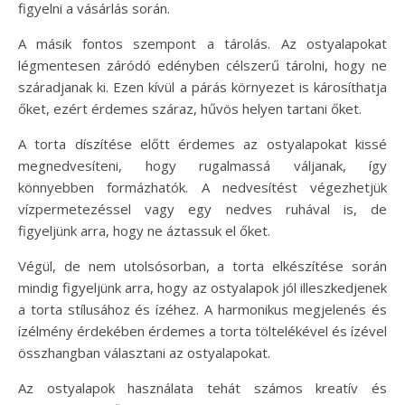
figyelni a vásárlás során.
A másik fontos szempont a tárolás. Az ostyalapokat
légmentesen záródó edényben célszerű tárolni, hogy ne
száradjanak ki. Ezen kívül a párás környezet is károsíthatja
őket, ezért érdemes száraz, hűvös helyen tartani őket.
A torta díszítése előtt érdemes az ostyalapokat kissé
megnedvesíteni, hogy rugalmassá váljanak, így
könnyebben formázhatók. A nedvesítést végezhetjük
vízpermetezéssel vagy egy nedves ruhával is, de
figyeljünk arra, hogy ne áztassuk el őket.
Végül, de nem utolsósorban, a torta elkészítése során
mindig figyeljünk arra, hogy az ostyalapok jól illeszkedjenek
a torta stílusához és ízéhez. A harmonikus megjelenés és
ízélmény érdekében érdemes a torta töltelékével és ízével
összhangban választani az ostyalapokat.
Az ostyalapok használata tehát számos kreatív és