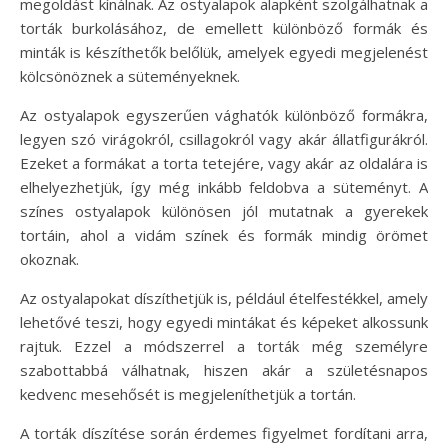
megoldást kínálnak. Az ostyalapok alapként szolgálhatnak a
torták burkolásához, de emellett különböző formák és
minták is készíthetők belőlük, amelyek egyedi megjelenést
kölcsönöznek a süteményeknek.
Az ostyalapok egyszerűen vághatók különböző formákra,
legyen szó virágokról, csillagokról vagy akár állatfigurákról.
Ezeket a formákat a torta tetejére, vagy akár az oldalára is
elhelyezhetjük, így még inkább feldobva a süteményt. A
színes ostyalapok különösen jól mutatnak a gyerekek
tortáin, ahol a vidám színek és formák mindig örömet
okoznak.
Az ostyalapokat díszíthetjük is, például ételfestékkel, amely
lehetővé teszi, hogy egyedi mintákat és képeket alkossunk
rajtuk. Ezzel a módszerrel a torták még személyre
szabottabbá válhatnak, hiszen akár a születésnapos
kedvenc mesehősét is megjeleníthetjük a tortán.
A torták díszítése során érdemes figyelmet fordítani arra,