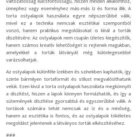
változatosság kulcsfontosságú, hiszen minden alkalomhoz,
ünnephez vagy eseményhez más-más íz és forma illik. A
torta ostyalapok használata egyre népszerűbbé válik,
mivel ez a technika nemcsak esztétikai szempontból
vonzó, hanem praktikus megoldásokat is kínál a torták
díszítésére. Az ostyalapok nem csupán ízletes kiegészítők,
hanem számos kreatív lehetőséget is rejtenek magukban,
amelyekkel a torták látványát még különlegesebbé
varázsolhatjuk.
Az ostyalapok különféle ízekben és színekben kaphatók, így
szinte bármilyen tortaformát és stílust megvalósíthatunk
velük. Ezen kívül a torta ostyalapok használata megkönnyíti
a díszítést, hiszen a lapok könnyen formázhatók, és így a
sütemények díszítése gyorsabbá és egyszerűbbé válik. A
tortások számára tehát nemcsak az íz és a minőség,
hanem az esztétika is fontos, és az ostyalapok tökéletes
megoldást jelentenek a látványos torták elkészítéséhez.
###