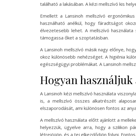
található a lakásában. A kézi mellszívó kis hel
Emellett a Lansinoh mellszívó ergonómikus 
használható anélkül, hogy fáradtságot okoz
élvezetesebb lehet. A mellszívó használata
támogassa őket a szoptatásban.
A Lansinoh mellszívó másik nagy előnye, hogy
okoz különösebb nehézséget. A higiénia külö
egészségügyi problémákat. A Lansinoh mellsz
Hogyan használjuk 
A Lansinoh kézi mellszívó használata viszony
is, a mellszívó összes alkatrészét alaposan
elszaporodását, ami különösen fontos az anyat
A mellszívó használata előtt ajánlott a melle
helyezzük, ügyelve arra, hogy a szilikon p
létrejöjjön, és a tej elkezdődjön folyni. Fon