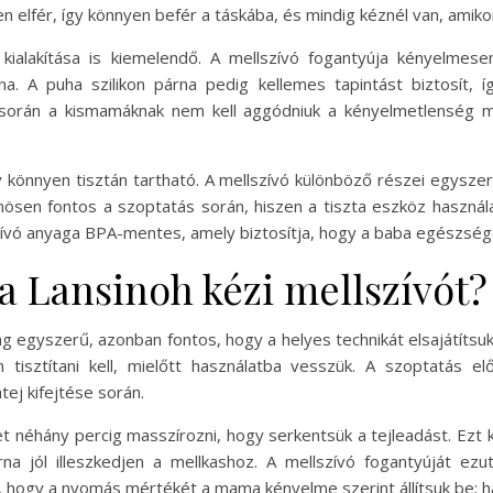
yen elfér, így könnyen befér a táskába, és mindig kéznél van, amik
kialakítása is kiemelendő. A mellszívó fogantyúja kényelmesen
na. A puha szilikon párna pedig kellemes tapintást biztosít,
 során a kismamáknak nem kell aggódniuk a kényelmetlenség mia
 könnyen tisztán tartható. A mellszívó különböző részei egysze
nösen fontos a szoptatás során, hiszen a tiszta eszköz haszná
ívó anyaga BPA-mentes, amely biztosítja, hogy a baba egészsége
a Lansinoh kézi mellszívót?
lag egyszerű, azonban fontos, hogy a helyes technikát elsajátíts
 tisztítani kell, mielőtt használatba vesszük. A szoptatás el
ej kifejtése során.
ket néhány percig masszírozni, hogy serkentsük a tejleadást. Ezt 
árna jól illeszkedjen a mellkashoz. A mellszívó fogantyúját e
tos, hogy a nyomás mértékét a mama kényelme szerint állítsuk be; 