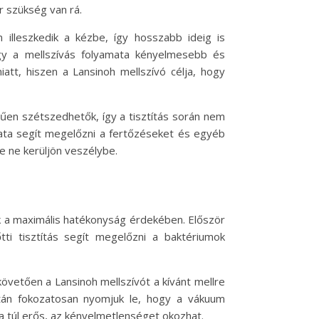
or szükség van rá.
 illeszkedik a kézbe, így hosszabb ideig is
 így a mellszívás folyamata kényelmesebb és
tt, hiszen a Lansinoh mellszívó célja, hogy
rűen szétszedhetők, így a tisztítás során nem
lata segít megelőzni a fertőzéseket és egyéb
 ne kerüljön veszélybe.
uk a maximális hatékonyság érdekében. Először
őtti tisztítás segít megelőzni a baktériumok
követően a Lansinoh mellszívót a kívánt mellre
zután fokozatosan nyomjuk le, hogy a vákuum
ha túl erős, az kényelmetlenséget okozhat.