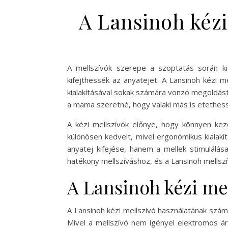
A Lansinoh kézi
A mellszívók szerepe a szoptatás során k
kifejthessék az anyatejet. A Lansinoh kézi 
kialakításával sokak számára vonzó megoldást 
a mama szeretné, hogy valaki más is etethesse
A kézi mellszívók előnye, hogy könnyen kez
különösen kedvelt, mivel ergonómikus kialakí
anyatej kifejése, hanem a mellek stimulálás
hatékony mellszíváshoz, és a Lansinoh mells
A Lansinoh kézi me
A Lansinoh kézi mellszívó használatának szám
Mivel a mellszívó nem igényel elektromos á