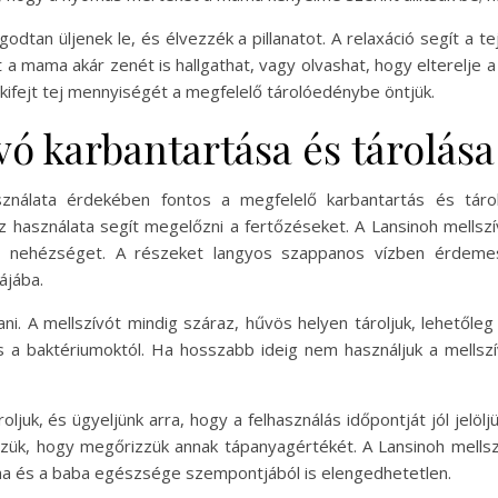
odtan üljenek le, és élvezzék a pillanatot. A relaxáció segít a
att a mama akár zenét is hallgathat, vagy olvashat, hogy elterelje 
 a kifejt tej mennyiségét a megfelelő tárolóedénybe öntjük.
ó karbantartása és tárolása
ználata érdekében fontos a megfelelő karbantartás és tárolá
öz használata segít megelőzni a fertőzéseket. A Lansinoh mells
b nehézséget. A részeket langyos szappanos vízben érdemes á
ájába.
ítani. A mellszívót mindig száraz, hűvös helyen tároljuk, lehetőle
a baktériumoktól. Ha hosszabb ideig nem használjuk a mellszív
oljuk, és ügyeljünk arra, hogy a felhasználás időpontját jól jelöl
k, hogy megőrizzük annak tápanyagértékét. A Lansinoh mellszív
ma és a baba egészsége szempontjából is elengedhetetlen.