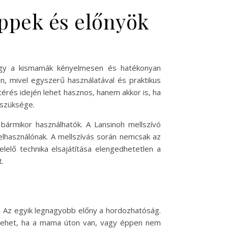
ippek és előnyök
hogy a kismamák kényelmesen és hatékonyan
n, mivel egyszerű használatával és praktikus
térés idején lehet hasznos, hanem akkor is, ha
 szüksége.
bármikor használhatók. A Lansinoh mellszívó
felhasználónak. A mellszívás során nemcsak az
lelő technika elsajátítása elengedhetetlen a
.
t. Az egyik legnagyobb előny a hordozhatóság.
s lehet, ha a mama úton van, vagy éppen nem