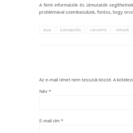
A fenti információk és útmutatók segíthetne
problémával szembesülünk, fontos, hogy orvos
anya
babaápolás
csecsemő
előnyök
Az e-mail címet nem tesszük közzé.
A kötele
Név
*
E-mail cím
*