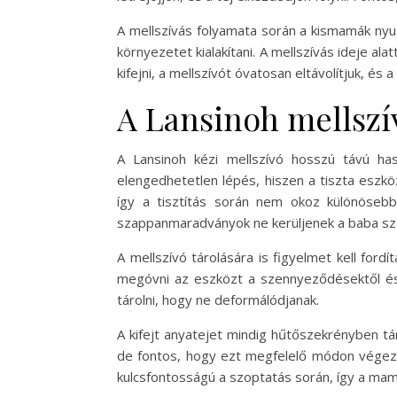
A mellszívás folyamata során a kismamák nyug
környezetet kialakítani. A mellszívás ideje al
kifejni, a mellszívót óvatosan eltávolítjuk, és
A Lansinoh mellszív
A Lansinoh kézi mellszívó hosszú távú has
elengedhetetlen lépés, hiszen a tiszta eszk
így a tisztítás során nem okoz különöseb
szappanmaradványok ne kerüljenek a baba sz
A mellszívó tárolására is figyelmet kell ford
megóvni az eszközt a szennyeződésektől és 
tárolni, hogy ne deformálódjanak.
A kifejt anyatejet mindig hűtőszekrényben tár
de fontos, hogy ezt megfelelő módon végezzü
kulcsfontosságú a szoptatás során, így a ma