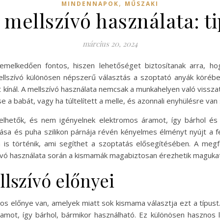
,
MINDENNAPOK
MŰSZAKI
 mellszívó használata: t
március 20, 2024
iemelkedően fontos, hiszen lehetőséget biztosítanak arra, 
mellszívó különösen népszerű választás a szoptató anyák körébe
kínál. A mellszívó használata nemcsak a munkahelyen való vissza
 a babát, vagy ha túltelített a melle, és azonnali enyhülésre van
elhetők, és nem igényelnek elektromos áramot, így bárhol és 
tása és puha szilikon párnája révén kényelmes élményt nyújt a 
a is történik, ami segíthet a szoptatás elősegítésében. A megfe
zívó használata során a kismamák magabiztosan érezhetik magukat
llszívó előnyei
os előnye van, amelyek miatt sok kismama választja ezt a típus
ramot, így bárhol, bármikor használható. Ez különösen haszno