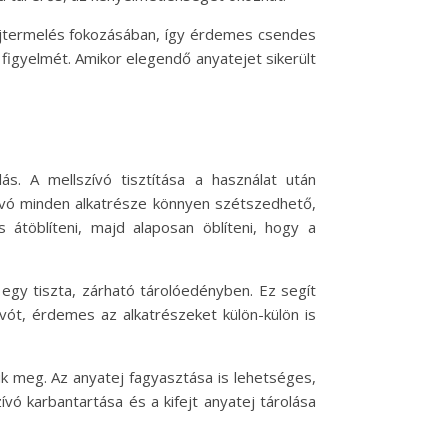
 tejtermelés fokozásában, így érdemes csendes
a figyelmét. Amikor elegendő anyatejet sikerült
s. A mellszívó tisztítása a használat után
zívó minden alkatrésze könnyen szétszedhető,
töblíteni, majd alaposan öblíteni, hogy a
g egy tiszta, zárható tárolóedényben. Ez segít
ót, érdemes az alkatrészeket külön-külön is
jük meg. Az anyatej fagyasztása is lehetséges,
ó karbantartása és a kifejt anyatej tárolása