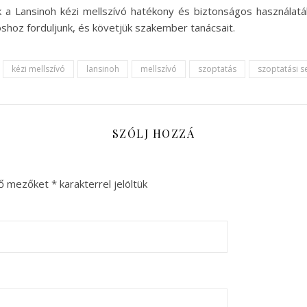
k a Lansinoh kézi mellszívó hatékony és biztonságos használat
hoz forduljunk, és követjük szakember tanácsait.
kézi mellszívó
lansinoh
mellszívó
szoptatás
szoptatási 
SZÓLJ HOZZÁ
ző mezőket
*
karakterrel jelöltük